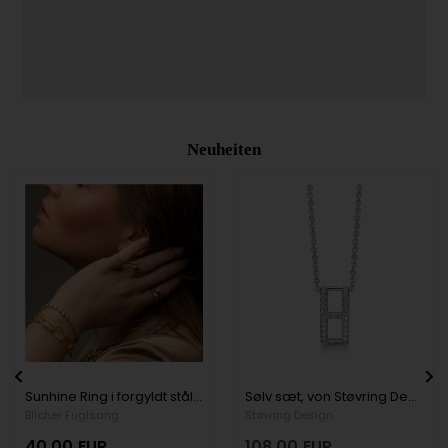
Neuheiten
Sunhine Ring i forgyldt stål NYHED - 50, von Blicher Fuglsang
Sølv sæt, von Støvring Design
Blicher Fuglsang
Støvring Design
40,00
EUR
108,00
EUR