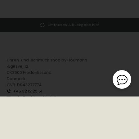
Umtausch & Rückgabe hier
Uhren-und-schmuck.shop by Houmann
Ægirsvej 12
DK3600 Frederikssund
Danmark
CVR: DK43277774
+45 32 12 25 51
salg@guldsmykket.dk
Der Kundenservice ist an allen Werktagen von 9-17 Uhr geöffnet.
E-Mails werden an Werktagen innerhalb von 24 Stunden beantwortet.
Unser Chat steht Ihnen rund um die Uhr zur Verfügung, um Ihre Fragen
zu beantworten.
Persönliche Abholung und Anfragen an der Adresse nur nach