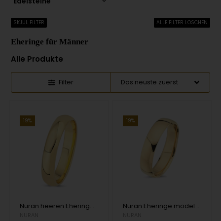
Edelsteine
SKJUL FILTER
ALLE FILTER LÖSCHEN
Eheringe für Männer
Alle Produkte
Filter
19%
19%
Nuran heeren Eheringe, 8 kt gold
Nuran Eheringe model A4032-14G-HERRE
NURAN
NURAN