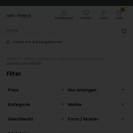
0
KUNDENKLUB
FAVORIT
MENU
KORB
Umtausch & Rückgabe hier
T
SCHMUCK
»
RINGE
»
EHERINGE ❤
»
UHREN FÜR DEN MOTORSPORT
»
EHERINGE FÜR MÄNNER
Filter
Preis
Nur anzeigen
Kategorie
Marke
Geschlecht
Form / Muster