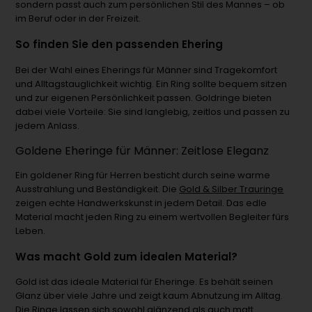
sondern passt auch zum persönlichen Stil des Mannes – ob
im Beruf oder in der Freizeit.
So finden Sie den passenden Ehering
Bei der Wahl eines Eherings für Männer sind Tragekomfort
und Alltagstauglichkeit wichtig. Ein Ring sollte bequem sitzen
und zur eigenen Persönlichkeit passen. Goldringe bieten
dabei viele Vorteile: Sie sind langlebig, zeitlos und passen zu
jedem Anlass.
Goldene Eheringe für Männer: Zeitlose Eleganz
Ein goldener Ring für Herren besticht durch seine warme
Ausstrahlung und Beständigkeit. Die
Gold & Silber Trauringe
zeigen echte Handwerkskunst in jedem Detail. Das edle
Material macht jeden Ring zu einem wertvollen Begleiter fürs
Leben.
Was macht Gold zum idealen Material?
Gold ist das ideale Material für Eheringe. Es behält seinen
Glanz über viele Jahre und zeigt kaum Abnutzung im Alltag.
Die Ringe lassen sich sowohl glänzend als auch matt