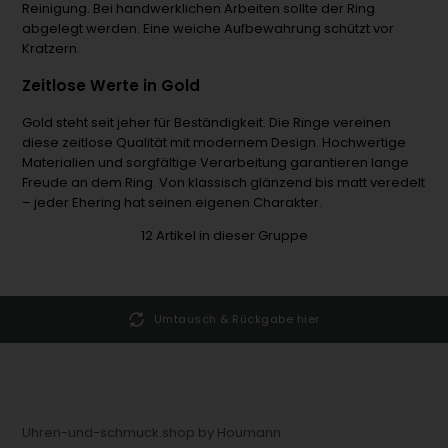
Reinigung. Bei handwerklichen Arbeiten sollte der Ring
abgelegt werden. Eine weiche Aufbewahrung schützt vor
Kratzern.
Zeitlose Werte in Gold
Gold steht seit jeher für Beständigkeit. Die Ringe vereinen
diese zeitlose Qualität mit modernem Design. Hochwertige
Materialien und sorgfältige Verarbeitung garantieren lange
Freude an dem Ring. Von klassisch glänzend bis matt veredelt
– jeder Ehering hat seinen eigenen Charakter.
12
Artikel in dieser Gruppe
Umtausch & Rückgabe hier
Uhren-und-schmuck.shop by Houmann