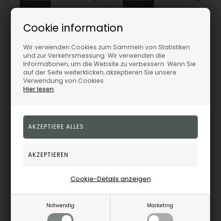
A4077-14G-HERRE
A4012-14G-HERRE
Cookie information
Artikel bestellen
Artikel bestellen
Wir verwenden Cookies zum Sammeln von Statistiken
und zur Verkehrsmessung. Wir verwenden die
Informationen, um die Website zu verbessern. Wenn Sie
auf der Seite weiterklicken, akzeptieren Sie unsere
Verwendung von Cookies.
19%
19%
Hier lesen
Nuran Eheringe model A4011-14G-HERRE
Nuran Eheringe model A4009-14G-HERRE
NURAN
NURAN
Cookie-Details anzeigen
1.289,00
EUR
1.238,00
EUR
Notwendig
Marketing