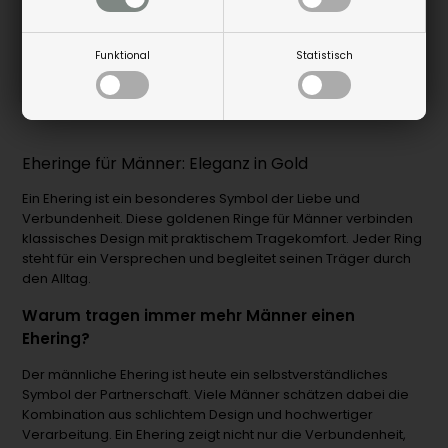
A4011-14G-HERRE
A4009-14G-HERRE
Funktional
Statistisch
Artikel bestellen
Artikel bestellen
Eheringe für Männer: Eleganz in Gold
Ein Ehering ist ein besonderes Symbol der Liebe und
Verbundenheit. Diese goldenen Ringe für Männer verbinden
klassisches Design mit praktischem Tragekomfort. Jeder Ring
steht für ein Versprechen und begleitet seinen Träger durch
den Alltag.
Warum tragen immer mehr Männer einen
Ehering?
Der männliche Ehering ist heute ein selbstverständliches
Symbol der Partnerschaft. Viele Männer schätzen dabei die
Kombination aus schlichtem Design und hochwertiger
Verarbeitung. Ein Ehering zeigt nicht nur die Verbundenheit,