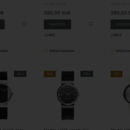
n
Jacob Jensen
Jacob Jens
UR
390,00
EUR
260,00
JJ482
JJ853
tellen
Artikel bestellen
Artikel b
NEU
19%
NEU
19%