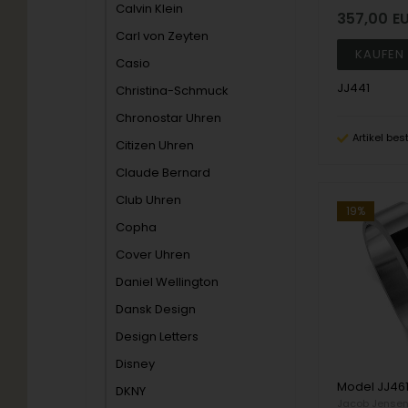
Calvin Klein
357,00
E
Carl von Zeyten
Casio
JJ441
Christina-Schmuck
Chronostar Uhren
Artikel bes
Citizen Uhren
Claude Bernard
Club Uhren
19%
Copha
Cover Uhren
Daniel Wellington
Dansk Design
Design Letters
Disney
DKNY
Jacob Jense