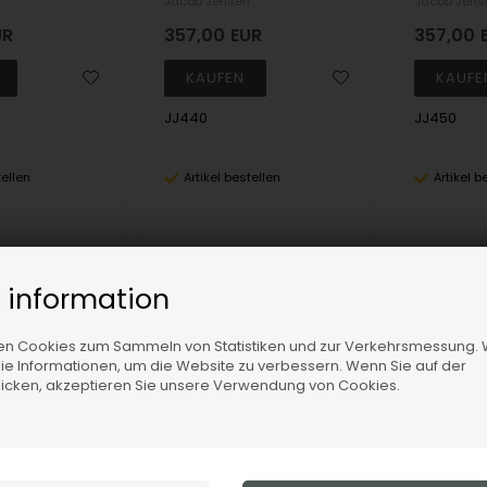
n
Jacob Jensen
Jacob Jens
UR
357,00
EUR
357,00
JJ440
JJ450
tellen
Artikel bestellen
Artikel b
19%
19%
 information
n Cookies zum Sammeln von Statistiken und zur Verkehrsmessung. 
e Informationen, um die Website zu verbessern. Wenn Sie auf der
klicken, akzeptieren Sie unsere Verwendung von Cookies.
Model JJ470 Jacob Jensen Eclipse Series - 54 mm Ronda Damen uhr
Model JJ471 Jacob Jensen Eclipse Series - 54 mm Ronda Damen uhr