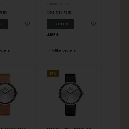
en
Jacob Jensen
EUR
281,00
EUR
JJ854
estellen
Artikel bestellen
19%