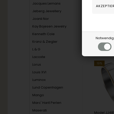
Jacob Jense
Jacques Lemans
357,00
E
Jeberg Jewellery
Joanli Nor
Kay Bojesen Jewelry
JJ470
Kenneth Cole
Notwendig
Kranz & Ziegler
Artikel bes
L & G
Lacoste
19%
Lorus
Louis XVI
Luminox
Lund Copenhagen
Mango
Marc' Harit Perlen
Maserati