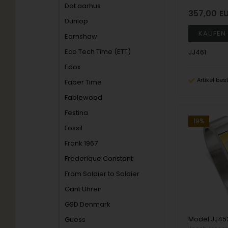
Dot aarhus
357,00
E
Dunlop
Earnshaw
Eco Tech Time (ETT)
JJ461
Edox
Artikel bes
Faber Time
Fablewood
Festina
19%
Fossil
Frank 1967
Frederique Constant
From Soldier to Soldier
Gant Uhren
GSD Denmark
Guess