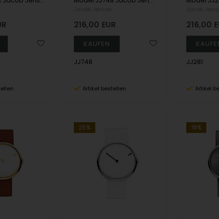
Model JJ722 Jacob Jensen New Series Ronda Damen uhr
Model JJ748 Jacob Jensen New Series Ronda Damen uhr
n
Jacob Jensen
Jacob Jens
UR
216,00
EUR
216,00
E
JJ748
JJ281
tellen
Artikel bestellen
Artikel b
25%
19%