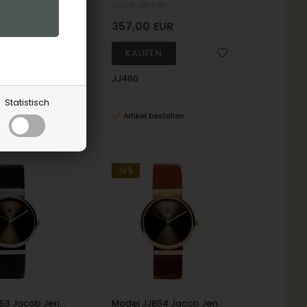
en
Jacob Jensen
EUR
357,00
EUR
JJ480
Statistisch
estellen
Artikel bestellen
19%
Model JJ853 Jacob Jensen Dimension Series Ronda Damen uhr
Model JJ854 Jacob Jensen Dimension Series Ronda Damen uhr