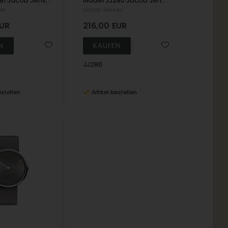
Model JJ281 Jacob Jensen Strata Quartz (Ronda) Damen uhr
Model JJ280 Jacob Jensen Strata Quartz (Ronda) Herren uhr
en
Jacob Jensen
UR
216,00
EUR
JJ280
estellen
Artikel bestellen