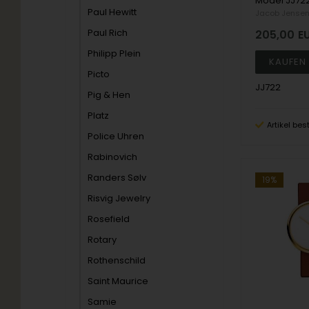
Paul Hewitt
Jacob Jense
Paul Rich
205,00
E
Philipp Plein
Picto
JJ722
Pig & Hen
Platz
Artikel bes
Police Uhren
Rabinovich
Randers Sølv
19%
Risvig Jewelry
Rosefield
Rotary
Rothenschild
Saint Maurice
Samie