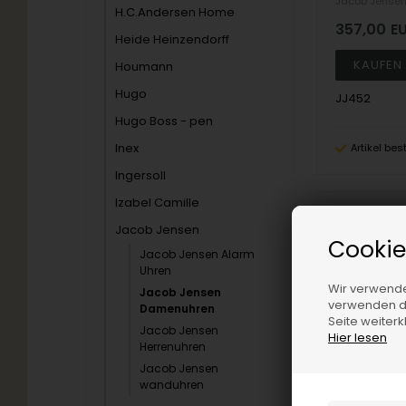
Jacob Jense
H.C.Andersen Home
357,00
E
Heide Heinzendorff
Houmann
Hugo
JJ452
Hugo Boss - pen
Inex
Artikel bes
Ingersoll
Izabel Camille
19%
Jacob Jensen
Cookie
Jacob Jensen Alarm
Uhren
Wir verwende
Jacob Jensen
verwenden di
Damenuhren
Seite weiter
Jacob Jensen
Hier lesen
Herrenuhren
Jacob Jensen
wanduhren