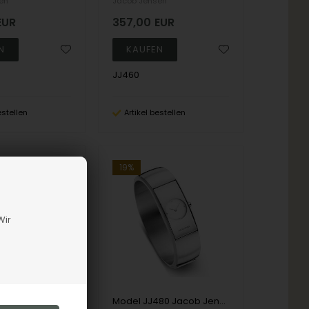
en
Jacob Jensen
EUR
357,00
EUR
JJ460
estellen
Artikel bestellen
19%
Wir
Model JJ472 Jacob Jensen Eclipse Series - 54 mm Ronda Damen uhr
Model JJ480 Jacob Jensen Eclipse Series - 58 mm Ronda Damen uhr