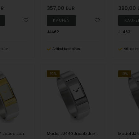
UR
357,00
EUR
390,00
JJ462
JJ463
tellen
Artikel bestellen
Artikel b
19%
19%
Model JJ452 Jacob Jensen Eclipse Series - 58 mm Ronda Damen uhr
Model JJ440 Jacob Jensen Eclipse Series - 54 mm Ronda Damen uhr