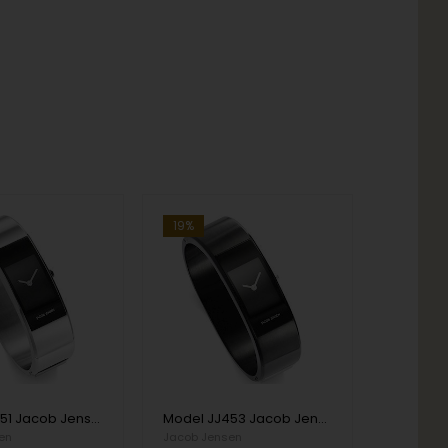
19%
Model JJ451 Jacob Jensen Eclipse Series - 58 mm Ronda Damen uhr
Model JJ453 Jacob Jensen Eclipse Series -58 mm Ronda Damen uhr
en
Jacob Jensen