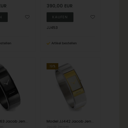
EUR
390,00
EUR
JJ453
estellen
Artikel bestellen
19%
Model JJ463 Jacob Jensen Eclipse Series - 61 mm Ronda Damen uhr
Model JJ442 Jacob Jensen Eclipse Series - 54 mm Ronda Damen uhr
en
Jacob Jensen