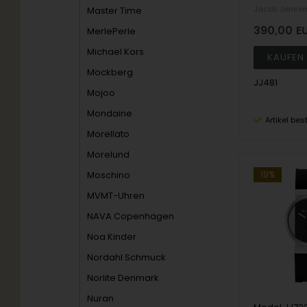
Jacob Jense
Master Time
390,00
E
MerlePerle
Michael Kors
Mockberg
JJ481
Mojoo
Mondaine
Artikel bes
Morellato
Morelund
Moschino
19%
MVMT-Uhren
NAVA Copenhagen
Noa Kinder
Nordahl Schmuck
Norlite Denmark
Nuran