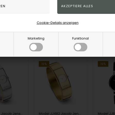
n
Jacob Jensen
Jacob Jens
UR
390,00
EUR
390,00
Cookie-Details anzeigen
JJ471
JJ472
Marketing
Funktional
tellen
Artikel bestellen
Artikel b
19%
19%
Model JJ481 Jacob Jensen Eclipse Series - 58 mm Ronda Damen uhr
Model JJ482 Jacob Jensen Eclipse Series - 58 mm Ronda Damen uhr