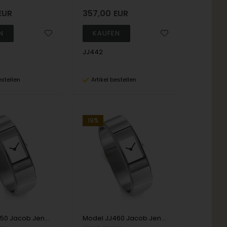
EUR
357,00
EUR
JJ442
estellen
Artikel bestellen
19%
Model JJ450 Jacob Jensen Eclipse Series -58 mm Ronda Damen uhr
Model JJ460 Jacob Jensen Eclipse Series - 61 mm Ronda Damen uhr