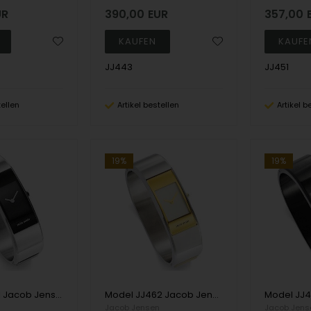
UR
390,00
EUR
357,00
JJ443
JJ451
tellen
Artikel bestellen
Artikel b
19%
19%
Model JJ461 Jacob Jensen Eclipse Series - 61 mm Ronda Damen uhr
Model JJ462 Jacob Jensen Eclipse Series - 61 mm Ronda Damen uhr
n
Jacob Jensen
Jacob Jens