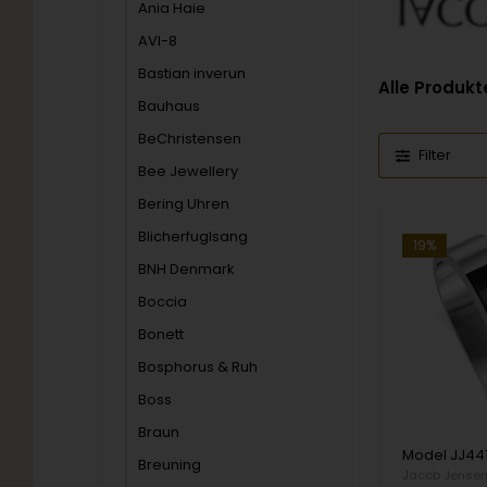
Ania Haie
AVI-8
Bastian inverun
Alle Produkt
Bauhaus
BeChristensen
Filter
Bee Jewellery
Bering Uhren
Blicherfuglsang
19%
BNH Denmark
Boccia
Bonett
Bosphorus & Ruh
Boss
Braun
Breuning
Jacob Jense