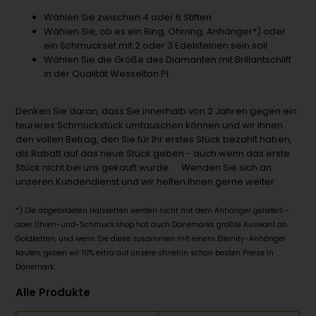
Wählen Sie zwischen 4 oder 6 Stiften
Wählen Sie, ob es ein Ring, Ohrring, Anhänger*) oder
ein Schmuckset mit 2 oder 3 Edelsteinen sein soll
Wählen Sie die Größe des Diamanten mit Brillantschliff
in der Qualität Wesselton PI
Denken Sie daran, dass Sie innerhalb von 2 Jahren gegen ein
teureres Schmuckstück umtauschen können und wir Ihnen
den vollen Betrag, den Sie für Ihr erstes Stück bezahlt haben,
als Rabatt auf das neue Stück geben - auch wenn das erste
Stück nicht bei uns gekauft wurde. Wenden Sie sich an
unseren Kundendienst und wir helfen Ihnen gerne weiter.
*) Die abgebildeten Halsketten werden nicht mit dem Anhänger geliefert -
aber Uhren-und-Schmuck.shop hat auch Dänemarks größte Auswahl an
Goldketten, und wenn Sie diese zusammen mit einem Eternity-Anhänger
kaufen, geben wir 10% extra auf unsere ohnehin schon besten Preise in
Dänemark.
Alle Produkte