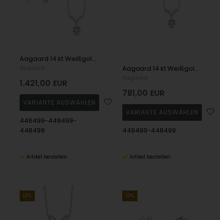
Aagaard 14 kt Weißgold Eternity 6-fach Schmuckset mit 4 x 0,05 - 1,00 ct Diamanten
Aagaard
Aagaard 14 kt Weißgold Eternity 6-fach Schmuckset mit 3 x 0,05 - 1,00 ct Diamanten
Aagaard
1.421,00
EUR
781,00
EUR
446499-449499-
448499
449499-448499
Artikel bestellen
Artikel bestellen
10%
10%