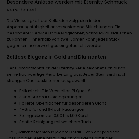
Besondere Anlässe werden mit Eternity Schmuck
verschönert
Die Vielseitigkeit der Kollektion zeigt sich in der
Anpassungsfähigkeit an verschiedene Stilrichtungen. Ein
besonderer Service ist die Möglichkeit,
Schmuck austauschen
zu können - innerhalb von zwei Jahren kann jedes Stück
gegen ein höherwertiges eingetauscht werden.
Zeitlose Eleganz in Gold und Diamanten
Der
Diamantschmuck
der Eternity Serie zeichnet sich durch
seine hochwertige Verarbeitung aus. Jeder Stein wird nach
strengen Qualitätskriterien ausgewählt.
Brillantschliff in Wesselton PI Qualität
8 und 14 Karat Goldlegierungen
Polierte Oberflächen für besonderen Glanz
4-Greifer und 6-fach Fassungen
Steingrößen von 0,03 bis 1,00 Karat
Sanfte Reinigung mit weichem Tuch
Die Qualität zeigt sich in jedem Detail – von der präzisen
Fassung der Steine bis zur gleichmäßigen Politur der