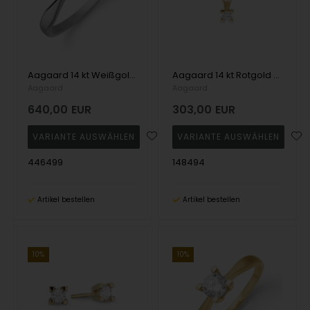
Aagaard 14 kt Weißgold Eternity 6-fach Fingerring 1 x 0,05 - 1,00 ct Diamanten
Aagaard 14 kt Rotgold Eternity 4-Greifer-Anhänger mit 1 x 0,05 - 1,00 ct Diamanten
Aagaard
Aagaard
640,00
EUR
303,00
EUR
446499
148494
Artikel bestellen
Artikel bestellen
10%
10%