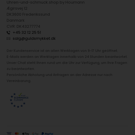
Uhren-und-schmuck.shop by Houmann
Ægirsvej 12
DK3600 Frederikssund
Danmark
CVR: DK43277774
+45 32 12 25 51
salg@guldsmykket.dk
Der Kundenservice ist an allen Werktagen von 9-17 Uhr geöffnet.
E-Mails werden an Werktagen innerhalb von 24 Stunden beantwortet.
Unser Chat steht Ihnen rund um die Uhr zur Verfügung, um Ihre Fragen
zu beantworten.
Persönliche Abholung und Anfragen an der Adresse nur nach
Vereinbarung.