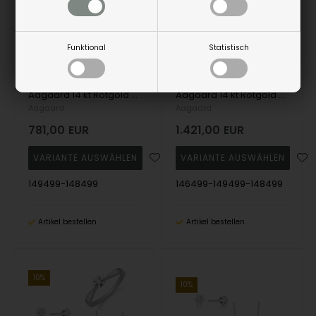
Funktional
Statistisch
Aagaard 14 kt Rotgold Eternity 6-fach Schmuckset mit 3 x 0,05 - 1,00 ct Diamanten
Aagaard 14 kt Rotgold Eternity 6-fach Schmuckset mit 4 x 0,05 - 1,00 ct Diamanten
Aagaard
Aagaard
781,00
EUR
1.421,00
EUR
149499-148499
146499-149499-148499
Artikel bestellen
Artikel bestellen
10%
10%