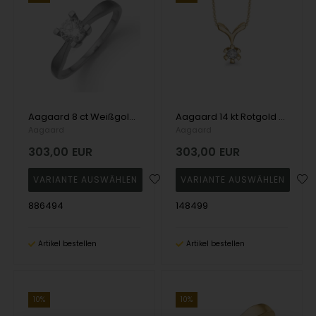
Aagaard 8 ct Weißgold Eternity 4 Grab Diamantring
Aagaard 14 kt Rotgold Eternity 6-fach Anhänger mit 1 x 0,05 - 1,00 ct Diamanten
Aagaard
Aagaard
303,00
EUR
303,00
EUR
886494
148499
Artikel bestellen
Artikel bestellen
10%
10%