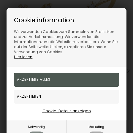
Cookie information
Wir verwenden Cookies zum Sammeln von Statistiken
und zur Verkehrsmessung. Wir verwenden die
Informationen, um die Website zu verbessern. Wenn Sie
Aagaard 14 kt Rotgold Eternity 6 Ohrstecker mit 2 x 0,05 - 1,00 ct Diamanten
Aagaard 14 kt Rotgold Eternity 6-fach Fingerring 1 x 0,05 - 1,00 ct Diamanten
auf der Seite weiterklicken, akzeptieren Sie unsere
Aagaard
Aagaard
Verwendung von Cookies.
Hier lesen
477,00
EUR
640,00
EUR
149499
146499
Artikel bestellen
Artikel bestellen
Cookie-Details anzeigen
10%
10%
Notwendig
Marketing