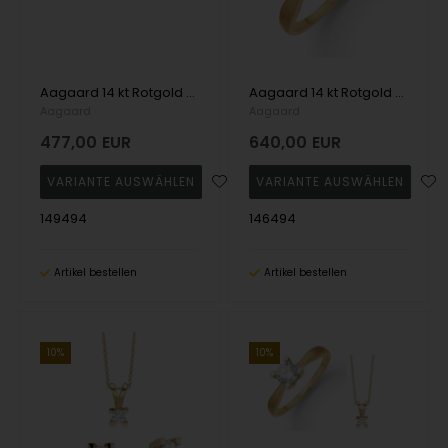
Aagaard 14 kt Rotgold Eternity 4 Ohrstecker mit 2 x 0,05 - 1,00 ct Diamanten
Aagaard 14 kt Rotgold Ewigkeitsring mit 4 Fingern 1 x 0,05 - 1,00 ct Diamanten
Aagaard
Aagaard
477,00
EUR
640,00
EUR
149494
146494
Artikel bestellen
Artikel bestellen
10%
10%