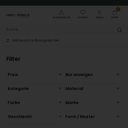
0
KUNDENKLUB
FAVORIT
MENU
KORB
Umtausch & Rückgabe hier
T
Filter
Preis
Nur anzeigen
Kategorie
Material
Farbe
Marke
Geschlecht
Form / Muster