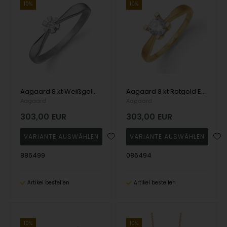
10%
10%
Aagaard 8 kt Weißgold Eternity 6-fach Fingerring
Aagaard 8 kt Rotgold Ewigkeitsring mit 4 Fingern
Aagaard
Aagaard
303,00
EUR
303,00
EUR
886499
086494
Artikel bestellen
Artikel bestellen
10%
10%