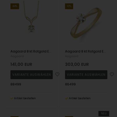
44%
10%
Aagaard 8 kt Rotgold Eternity 6-Greifer-Anhänger mit Diamant
Aagaard 8 kt Rotgold Ewigkeitsring mit 6 Diamanten
Aagaard
Aagaard
141,00
EUR
303,00
EUR
88499
86499
Artikel bestellen
Artikel bestellen
NEU