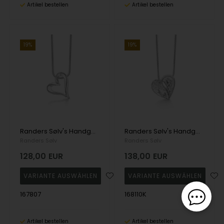
Artikel bestellen
Artikel bestellen
19%
19%
Randers Sølv's Handgefertigte Halskette aus massivem Silber mit Herz-Anhänger - 20 x 23 mm
Randers Sølv's Handgefertigte Halskette aus massivem Silber mit Herz-Anhänger - 23 x 21 mm
Randers Sølv
Randers Sølv
128,00
EUR
138,00
EUR
167807
168110K
Artikel bestellen
Artikel bestellen