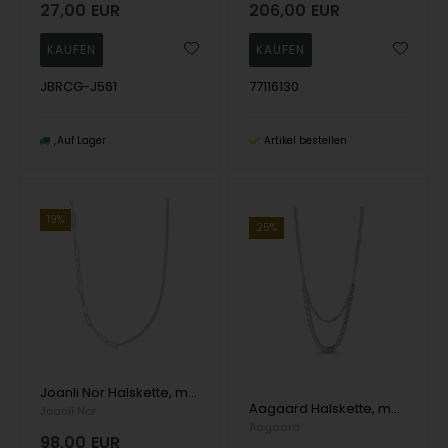
27,00
EUR
206,00
EUR
JBRCG-J561
77116130
Auf Lager
Artikel bestellen
19%
25%
Joanli Nor Halskette, model 20451960900
Aagaard Halskette, model 4003235-45
Joanli Nor
Aagaard
98,00
EUR