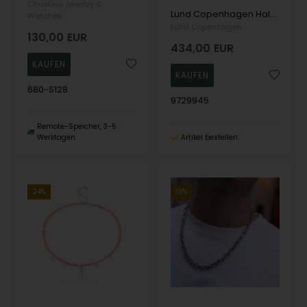
Christina Jewelry &
Lund Copenhagen Halskette, model 9729945
Watches
Lund Copenhagen
130,00
EUR
434,00
EUR
680-S128
9729945
Remote-Speicher, 3-5
Werktagen
Artikel bestellen
24%
19%