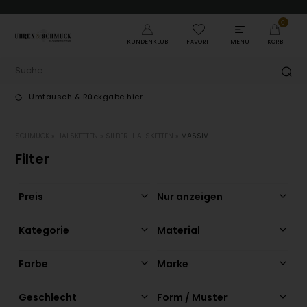
0
KUNDENKLUB
FAVORIT
MENU
KORB
Umtausch & Rückgabe hier
T
SCHMUCK
»
HALSKETTEN
»
SILBER-HALSKETTEN
»
MASSIV
Filter
Preis
Nur anzeigen
Kategorie
Material
Farbe
Marke
Geschlecht
Form / Muster