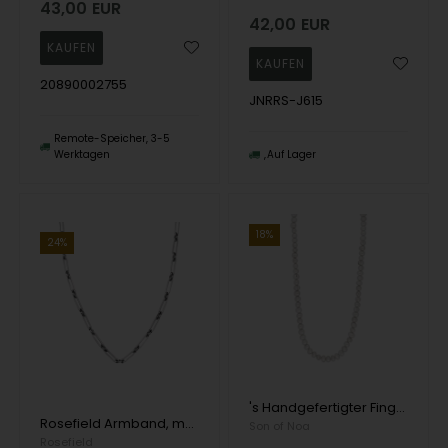
43,00
EUR
42,00
EUR
20890002755
JNRRS-J615
Remote-Speicher, 3-5
Werktagen
Auf Lager
18%
24%
's Handgefertigter Fingerring aus 14 Karat Gold mit kleinem Herzen
Rosefield Armband, model JNCMS-J529
Son of Noa
Rosefield