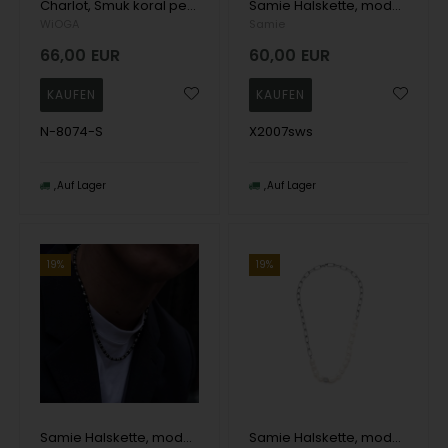
Charlot, Smuk koral perlekæde med sølv detaljer og ferskvandsperler fra danske WiOGA
Samie Halskette, model X2007gs
WiOGA
Samie
66,00
EUR
60,00
EUR
N-8074-S
X2007sws
Auf Lager
Auf Lager
19%
19%
Samie Halskette, model X2008swsblack
Samie Halskette, model X2004sws