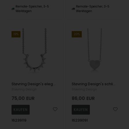
Remote-Speicher, 3-5
Remote-Speicher, 3-5
Werktagen
Werktagen
19%
20%
Støvring Design's elegante Halskette mit Anhänger im Halbkreis, verziert mit Zirkonia Kristallen
Støvring Design's schlichte Halskette mit mattem Herz-Anhänger in Silber
Støvring Design
Støvring Design
75,00
EUR
86,00
EUR
16239119
16239091