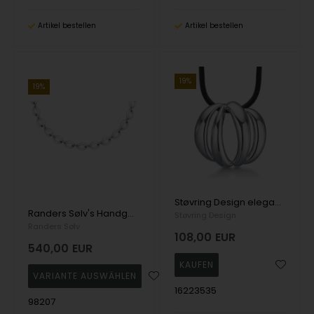
Artikel bestellen
Artikel bestellen
19%
19%
Støvring Design elegante Silberkette mit einem abstrakten Anhänger aus Bögen
Randers Sølv's Handgefertigte Halskette aus Silber mit tropfenförmigen Gliedern - 16,0 mm
Støvring Design
Randers Sølv
108,00
EUR
540,00
EUR
16223535
98207