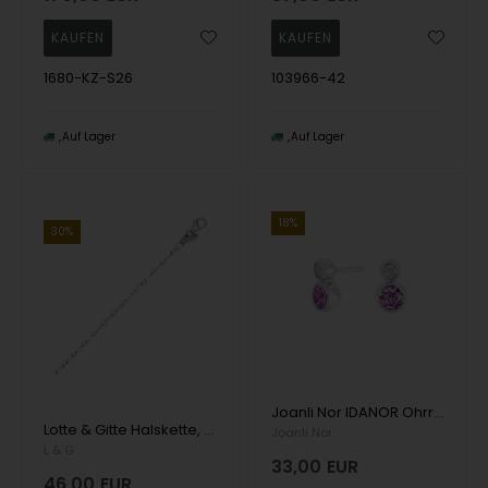
1680-KZ-S26
103966-42
Auf Lager
Auf Lager
18%
30%
Joanli Nor IDANOR Ohrringe mit weißen und rosa Zirkonen aus rhodiniertem Silber
Lotte & Gitte Halskette, model 103966-60
Joanli Nor
L & G
33,00
EUR
46,00
EUR