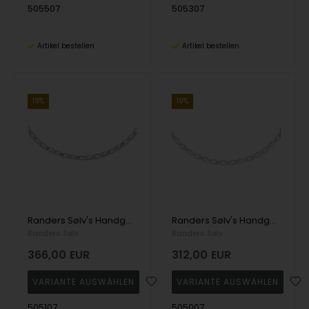
505507
505307
Artikel bestellen
Artikel bestellen
19%
19%
Randers Sølv's Handgefertigte Halskette aus Silber mit Gliedern in matt und glänzend - 7,0 mm
Randers Sølv's Handgefertigte Halskette aus Silber mit Gliedern in matt und glänzend - 7,0 mm
Randers Sølv
Randers Sølv
366,00
EUR
312,00
EUR
505107
505007