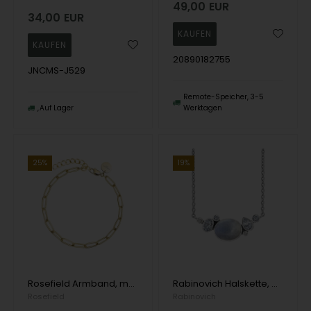
49,00
EUR
34,00
EUR
20890182755
JNCMS-J529
Remote-Speicher, 3-5
Auf Lager
Werktagen
25%
19%
Rosefield Armband, model JBRCG-J561
Rabinovich Halskette, model 77116130
Rosefield
Rabinovich