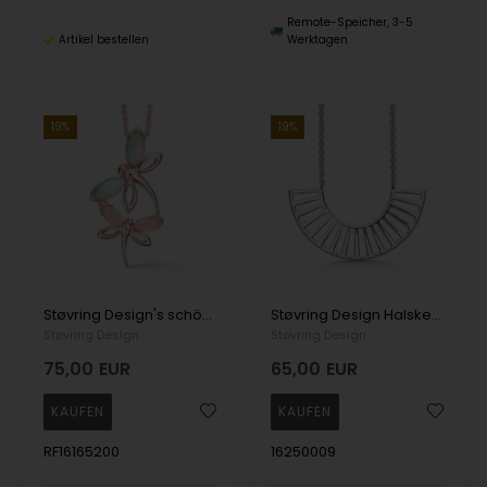
Remote-Speicher, 3-5
Artikel bestellen
Werktagen
19%
19%
Støvring Design's schöne Rose gefüllt Halskette mit zwei Libellen als Anhänger mit rosa Quarz und Aqua Achat in den Flügeln
Støvring Design Halskette aus Silber mit halbkreisförmigem Anhänger
Støvring Design
Støvring Design
75,00
EUR
65,00
EUR
RF16165200
16250009