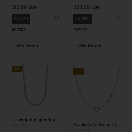
312,00
EUR
323,00
EUR
507807
507207
Artikel bestellen
Artikel bestellen
20%
25%
's Handgefertigter Fingerring aus 8 kt Gold mit 1 Diamanten im Brillantschliff
Rosefield Armband, model JNRRS-J615
Son of Noa
Rosefield