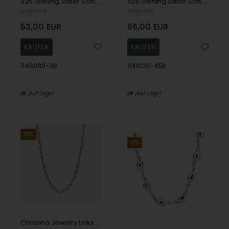
925 Sterling Silber Schlangenkette Halsketten, 2,8 x 1,0 mm - 38 cm
925 Sterling Silber Schlangenkette Halsketten, 4,0 x 1,2 mm - 45 cm
Aagaard
Aagaard
53,00
EUR
66,00
EUR
1146080-38
1146120-45k
Auf Lager
Auf Lager
19%
17%
Christina Jewelry Links Halskette, model 680-S128