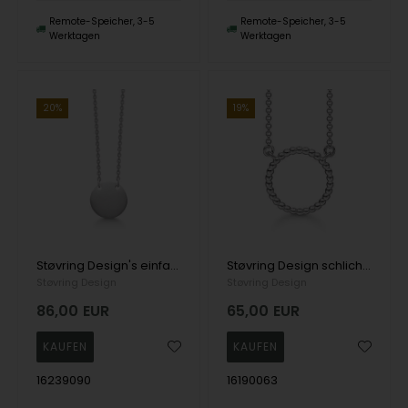
Remote-Speicher, 3-5
Remote-Speicher, 3-5
Werktagen
Werktagen
20%
19%
Støvring Design's einfache Halskette mit einem matten runden Anhänger in Silber
Støvring Design schlichte Halskette aus Silber mit kreisförmigem Anhänger aus Kugeln
Støvring Design
Støvring Design
86,00
EUR
65,00
EUR
16239090
16190063