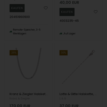
40,00
EUR
20451960900
4003235-45
Remote-Speicher, 3-5
Werktagen
Auf Lager
25%
30%
Kranz & Ziegler Halskette, model 1680-KZ-S26
Lotte & Gitte Halskette, model 103966-42
Kranz & Ziegler
L & G
170,00
EUR
37,00
EUR