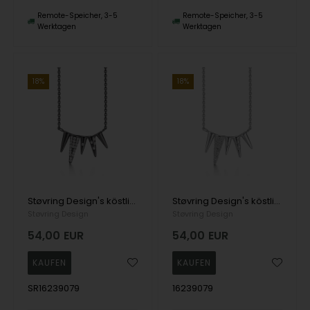
Remote-Speicher, 3-5
Remote-Speicher, 3-5
Werktagen
Werktagen
18%
18%
Støvring Design's köstliches schwarzes rhodiniertes Silbercollier mit Eiszapfen-Anhänger aus massivem Silber, verziert mit Zirkonias
Støvring Design's köstliche Silber Halskette mit Anhänger von Eiszapfen in massivem Silber, mit Zirkonia verziert
Støvring Design
Støvring Design
54,00
EUR
54,00
EUR
SR16239079
16239079