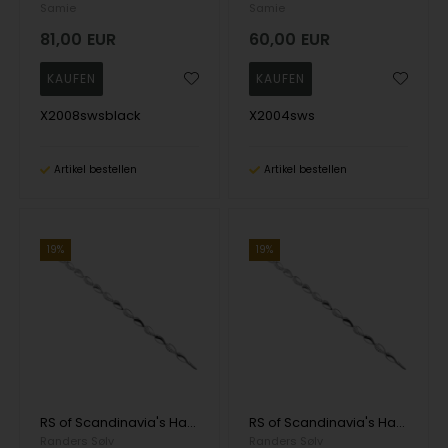
Samie
Samie
81,00
EUR
60,00
EUR
X2008swsblack
X2004sws
Artikel bestellen
Artikel bestellen
19%
19%
RS of Scandinavia's Handgemachte Halskette mit feinen Steinen, 5 mm breit und 50 cm lang
RS of Scandinavia's Handgemachte Halskette mit feinen Steinen, 5 mm breit und 42 cm lang
Randers Sølv
Randers Sølv