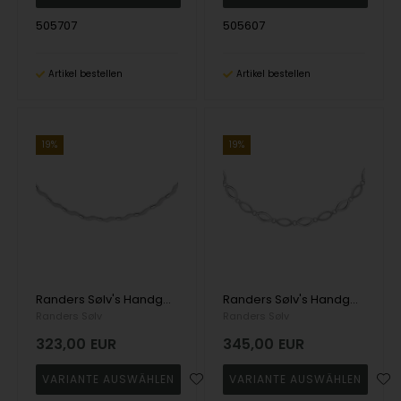
505707
505607
Artikel bestellen
Artikel bestellen
19%
19%
Randers Sølv's Handgefertigte Halskette aus Silber mit gewellten Gliedern - 5,0 mm
Randers Sølv's Handgefertigte Halskette aus Silber mit matten und glänzenden Gliedern - 12,0 mm
Randers Sølv
Randers Sølv
323,00
EUR
345,00
EUR