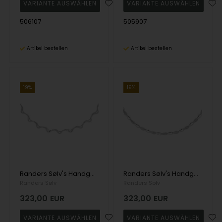
506107
505907
Artikel bestellen
Artikel bestellen
19%
19%
Randers Sølv's Handgefertigte Halskette aus Silber mit abstrakten dreieckigen Gliedern - 9,0 mm
Randers Sølv's Handgefertigte Halskette aus Silber mit schmalen, tropfenförmigen Gliedern - 5,5 mm
Randers Sølv
Randers Sølv
323,00
EUR
323,00
EUR