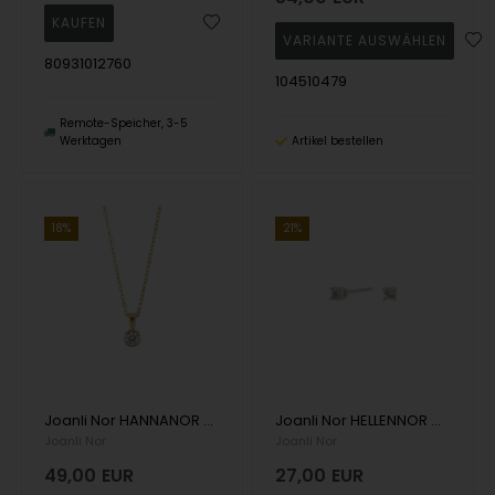
80931012760
104510479
Remote-Speicher, 3-5
Werktagen
Artikel bestellen
18%
21%
Joanli Nor HANNANOR schöner vergoldeter Anhänger mit 4 mm funkelnden Zirkonia in der Mitte
Joanli Nor HELLENNOR Ohrringe aus Sterlingsilber 4 Ohrstecker mit schönen grünen Zirkonia
Joanli Nor
Joanli Nor
49,00
EUR
27,00
EUR