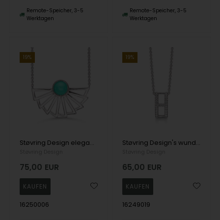
Remote-Speicher, 3-5
Remote-Speicher, 3-5
Werktagen
Werktagen
19%
19%
Støvring Design elegante Silberkette mit einem Anhänger in Form eines Fächers, verziert mit einem grünen Stein
Støvring Design's wunderschöne silberne Halskette mit einem "H" Anhänger, verziert mit Zirkonia Kristallen
Støvring Design
Støvring Design
75,00
EUR
65,00
EUR
16250006
16249019