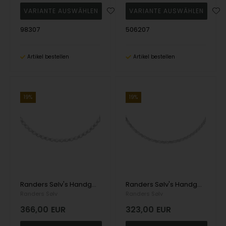
98307
506207
Artikel bestellen
Artikel bestellen
19%
19%
Randers Sølv's Handgefertigte Halskette in Silber mit Kreisgliedern - 7,0 mm
Randers Sølv's Handgefertigte Halskette aus Silber mit abwechselnd matten und glänzenden Gliedern - 5,0 mm
Randers Sølv
Randers Sølv
366,00
EUR
323,00
EUR