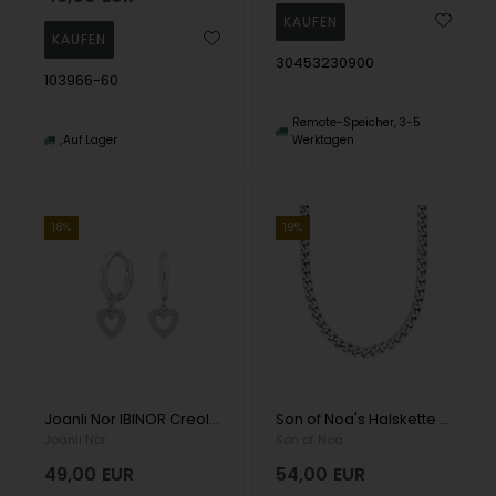
30453230900
103966-60
Remote-Speicher, 3-5
Auf Lager
Werktagen
18%
19%
Joanli Nor IBINOR Creole mit Herzanhänger und weißem Zirkon aus rhodiniertem Silber
Son of Noa's Halskette aus glänzendem Stahl
Joanli Nor
Son of Noa
49,00
EUR
54,00
EUR