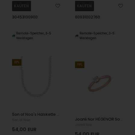
30453130900
80931002760
Remote-Speicher, 3-5
Remote-Speicher, 3-5
Werktagen
Werktagen
19%
19%
Son of Noa's Halskette aus gebürstetem Stahl
Joanli Nor HEGENOR Solitärring aus rosévergoldetem Sterlingsilber mit 4 gefassten schönen Zirkonias
Son of Noa
Joanli Nor
54,00
EUR
54,00
EUR