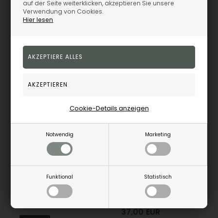
auf der Seite weiterklicken, akzeptieren Sie unsere
Verwendung von Cookies.
Hier lesen
20451965900
20451957900
Remote-Speicher, 3-5
Remote-Speicher, 3-5
Werktagen
Werktagen
19%
54%
Cookie-Details anzeigen
Notwendig
Marketing
Funktional
Statistisch
Støvring Design Halskette, model F16190962
Støvring Design Halskette, model F16190062
Støvring Design
Støvring Design
108,00
EUR
37,00
EUR