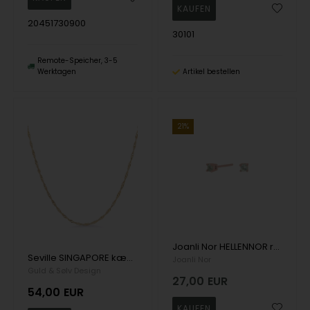
20451730900
30101
Remote-Speicher, 3-5
Werktagen
Artikel bestellen
21%
Joanli Nor HELLENNOR rosévergoldete Ohrringe aus Sterlingsilber 4 Ohrstecker mit schönen grünen Zirkonia
Seville SINGAPORE kæde fg 42+5cm
Joanli Nor
Guld & Sølv Design
27,00
EUR
54,00
EUR