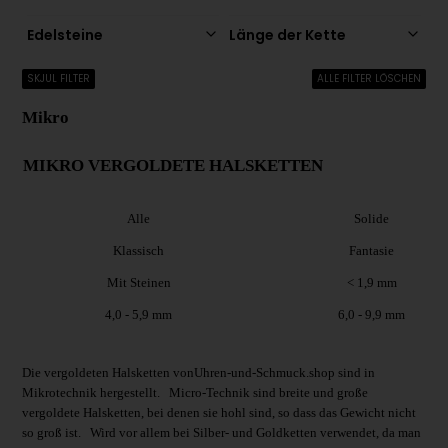
Edelsteine
Länge der Kette
SKJUL FILTER
ALLE FILTER LÖSCHEN
Mikro
MIKRO VERGOLDETE HALSKETTEN
Alle
Solide
Klassisch
Fantasie
Mit Steinen
< 1,9 mm
4,0 - 5,9 mm
6,0 - 9,9 mm
Die vergoldeten Halsketten vonUhren-und-Schmuck.shop sind in
Mikrotechnik hergestellt. Micro-Technik sind breite und große
vergoldete Halsketten, bei denen sie hohl sind, so dass das Gewicht nicht
so groß ist. Wird vor allem bei Silber- und Goldketten verwendet, da man