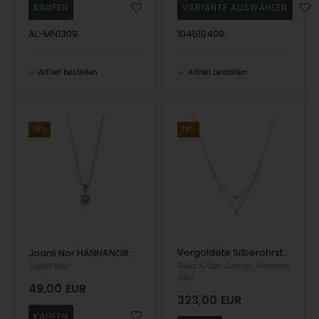
AL-MN1309
104510409
Artikel bestellen
Artikel bestellen
19%
18%
Vergoldete Silberohrstecker, aus Sevilla mit Zirkonia
Joanli Nor HANNANOR schöner Silberanhänger mit 4 mm funkelnden Zirkonia in der Mitte
Guld & Sølv Design
Randers
Joanli Nor
Sølv
49,00
EUR
323,00
EUR