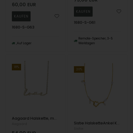
60,00
EUR
1680-S-G61
1680-S-G63
Remote-Speicher, 3-5
Auf Lager
Werktagen
18%
20%
Aagaard Halskette, model 1680-S-G60
Sistie HalsketteAnkel Kette, model z2028gswhite
Aagaard
Sistie