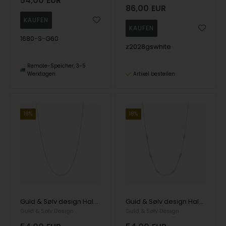
54,00
EUR
86,00
EUR
1680-S-G60
z2028gswhite
Remote-Speicher, 3-5
Werktagen
Artikel bestellen
18%
18%
Guld & Sølv design Halskette, model 8995/45/F
Guld & Sølv design Halskette, model 8994/45/F
Guld & Sølv Design
Guld & Sølv Design