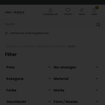
0
KUNDENKLUB
FAVORIT
MENU
KORB
Umtausch & Rückgabe hier
T
SCHMUCK
»
HALSKETTEN
»
VERGOLDETE HALSKETTEN
»
MIKRO
Filter
Preis
Nur anzeigen
Kategorie
Material
Farbe
Marke
Geschlecht
Form / Muster