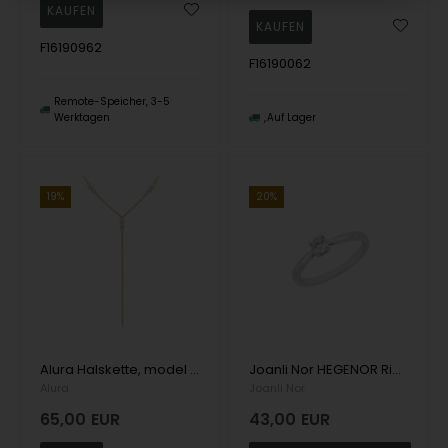
F16190962
F16190062
Remote-Speicher, 3-5
Werktagen
Auf Lager
19%
20%
Alura Halskette, model AL-MN1309
Joanli Nor HEGENOR Ring mit Solitär aus Sterlingsilber mit schönen Zirkonen in 4 Stiften
Alura
Joanli Nor
65,00
EUR
43,00
EUR