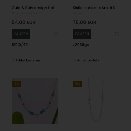
Guld & Sølv design Halskette, model 81010/45
Sistie HalsketteAnkel Kette, model z2039gs
Guld & Sølv Design
Sistie
54,00
EUR
75,00
EUR
81010/45
z2039gs
Artikel bestellen
Artikel bestellen
19%
19%