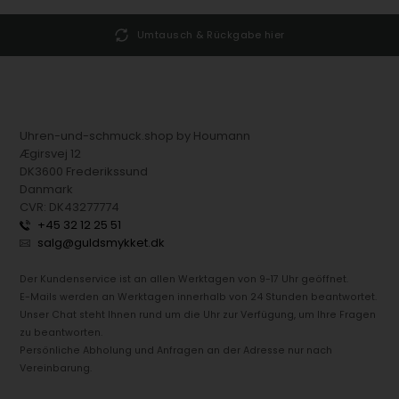
Umtausch & Rückgabe hier
Uhren-und-schmuck.shop by Houmann
Ægirsvej 12
DK3600 Frederikssund
Danmark
CVR: DK43277774
+45 32 12 25 51
salg@guldsmykket.dk
Der Kundenservice ist an allen Werktagen von 9-17 Uhr geöffnet.
E-Mails werden an Werktagen innerhalb von 24 Stunden beantwortet.
Unser Chat steht Ihnen rund um die Uhr zur Verfügung, um Ihre Fragen
zu beantworten.
Persönliche Abholung und Anfragen an der Adresse nur nach
Vereinbarung.