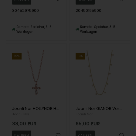
30452975900
20450195900
Remote-Speicher, 3-5
Remote-Speicher, 3-5
Werktagen
Werktagen
19%
19%
Joanli Nor HOLLYNOR Halskette aus rosévergoldetem Sterlingsilber. Kreuz Halskette mit schönen weißen Zirkonia
Joanli Nor GIANOR Vergoldete Sterling Silber Halskette , Halskette mit vielen kleinen Anhängern mit Steinen
Joanli Nor
Joanli Nor
38,00
EUR
65,00
EUR