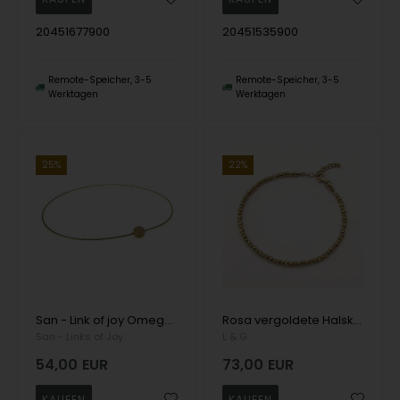
20451677900
20451535900
Remote-Speicher, 3-5
Remote-Speicher, 3-5
Werktagen
Werktagen
25%
22%
San - Link of joy Omega Halskette aus Sterlingsilber mit vergoldeter Oberfläche
Rosa vergoldete Halskette, L_G_303700-42
San - Links of Joy
L & G
54,00
EUR
73,00
EUR