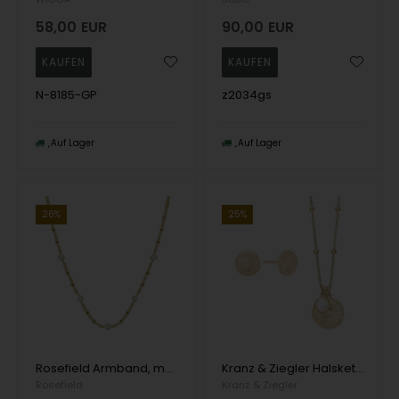
58,00
EUR
90,00
EUR
N-8185-GP
z2034gs
Auf Lager
Auf Lager
26%
25%
Rosefield Armband, model JCSCG-J266
Kranz & Ziegler HalsketteAnhängerOhrring, model 1685-KZ-G02
Rosefield
Kranz & Ziegler