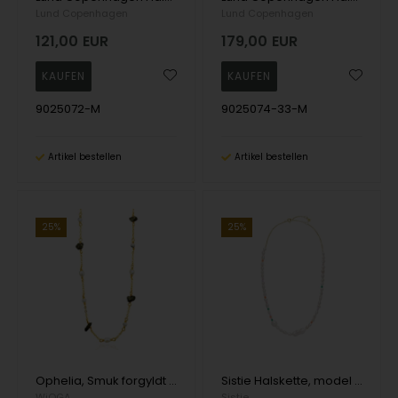
Lund Copenhagen
Lund Copenhagen
121,00
EUR
179,00
EUR
9025072-M
9025074-33-M
Artikel bestellen
Artikel bestellen
25%
25%
Ophelia, Smuk forgyldt sølv halskæde med rå smykkesten og fine perler fra danske WiOGA
Sistie Halskette, model z2034gs
WiOGA
Sistie