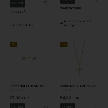
30452977900
8944/42/f
Remote-Speicher, 3-5
Artikel bestellen
Werktagen
21%
19%
Joanli Nor HELLENNOR vergoldete Ohrringe aus Sterlingsilber 4 Ohrstecker mit schönen grünen Zirkonia
Joanli Nor ALAINENOR Halskette aus vergoldetem Sterlingsilber. Kreuz Halskette mit schönen weißen Zirkonia
Joanli Nor
Joanli Nor
27,00
EUR
54,00
EUR