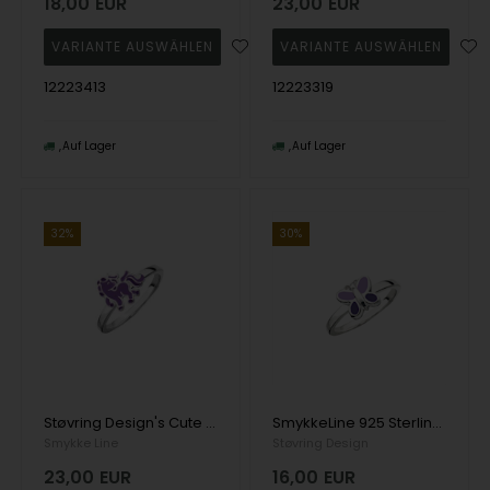
18,00
EUR
23,00
EUR
12223413
12223319
Auf Lager
Auf Lager
32%
30%
Støvring Design's Cute Finger Ring mit Einhorn mit lila Emaille. Erhältlich in den Größen 40 - 50
SmykkeLine 925 Sterling Silber Fingerring, Schmetterling mit glänzender Oberfläche, Modell 12223410
Smykke Line
Støvring Design
23,00
EUR
16,00
EUR