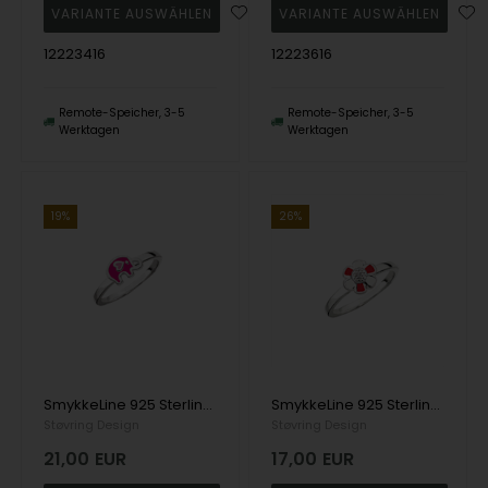
12223416
12223616
Remote-Speicher, 3-5
Remote-Speicher, 3-5
Werktagen
Werktagen
19%
26%
SmykkeLine 925 Sterling Silber Fingerring, Elefant mit glänzender Oberfläche, Modell 12223316
SmykkeLine 925 Sterling Silber Fingerring, Blume mit glänzender Oberfläche, Modell 12223212
Støvring Design
Støvring Design
21,00
EUR
17,00
EUR