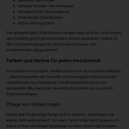
Beliebte Tiermotive
Farbige Emaille-Verzierungen
Kindgerechte Verarbeitung
Glänzende Oberflächen
925er Sterling Silber
Die spiegelnden Oberflächen fangen das Licht ein und lassen
die Kinderfingerringe besonders schön aussehen. Dabei ist
die Verarbeitung genau auf die Bedürfnisse von
Kinderhänden abgestimmt.
Farben und Motive für jeden Geschmack
Von zartem Rosa über sanftes Lila bis hin zu frischem Hellblau
– die Farbpalette der Emaille-Verzierungen bietet für jeden
Geschmack das Passende. Die Motivvielfalt reicht von
verspielten Blumen über niedliche Elefanten bis zu zarten
Schmetterlingen.
Pflege von Kinderringen
Damit die Kinderringe lange schön bleiben, benötigen sie
etwas Aufmerksamkeit. Vor dem Sport oder dem Spielen im
Sand sollten die Ringe abgelegt werden, damit die Emaille-