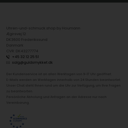
Uhren-und-schmuck.shop by Houmann
Ægirsvej 12
DK3600 Frederikssund
Danmark
CVR: DK43277774
+45 32 12 25 51
salg@guldsmykket.dk
Der Kundenservice ist an allen Werktagen von 9-17 Uhr geöffnet.
E-Mails werden an Werktagen innerhalb von 24 Stunden beantwortet.
Unser Chat steht Ihnen rund um die Uhr zur Verfügung, um Ihre Fragen
zu beantworten.
Persönliche Abholung und Anfragen an der Adresse nur nach
Vereinbarung.