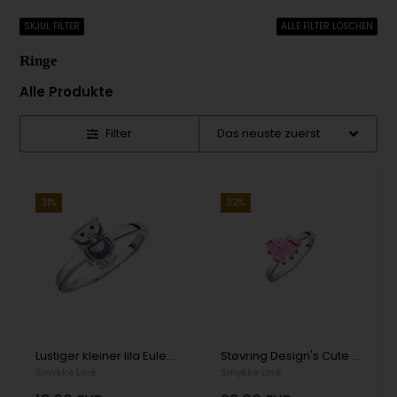
SKJUL FILTER
ALLE FILTER LÖSCHEN
Ringe
Alle Produkte
Filter
31%
32%
Lustiger kleiner lila Eulenfingerring
Støvring Design's Cute Finger Ring mit Einhorn mit rosa Emaille. Erhältlich in den Größen 40 - 50
Smykke Line
Smykke Line