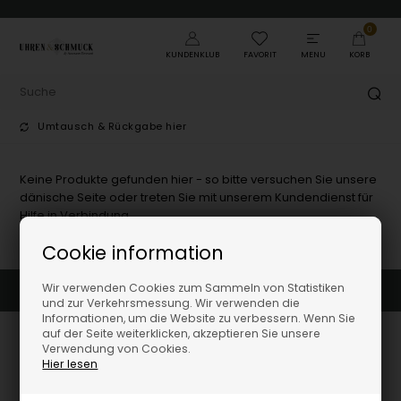
0
KUNDENKLUB
FAVORIT
MENU
KORB
Umtausch & Rückgabe hier
Keine Produkte gefunden hier - so bitte versuchen Sie unsere
dänische Seite oder treten Sie mit unserem Kundendienst für
Hilfe in Verbindung.
Cookie information
Wir verwenden Cookies zum Sammeln von Statistiken
Umtausch & Rückgabe hier
und zur Verkehrsmessung. Wir verwenden die
Informationen, um die Website zu verbessern. Wenn Sie
auf der Seite weiterklicken, akzeptieren Sie unsere
Verwendung von Cookies.
Hier lesen
Uhren-und-schmuck.shop by Houmann