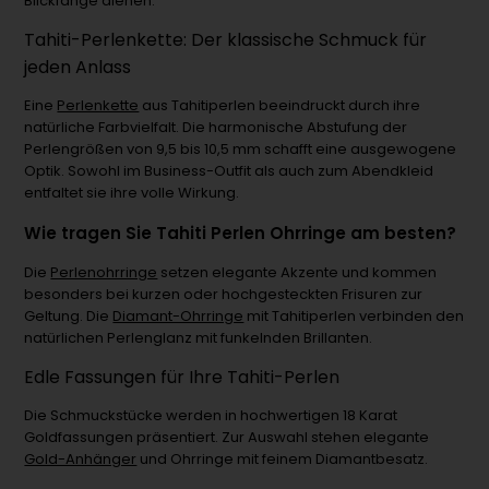
Blickfänge dienen.
Tahiti-Perlenkette: Der klassische Schmuck für
jeden Anlass
Eine
Perlenkette
aus Tahitiperlen beeindruckt durch ihre
natürliche Farbvielfalt. Die harmonische Abstufung der
Perlengrößen von 9,5 bis 10,5 mm schafft eine ausgewogene
Optik. Sowohl im Business-Outfit als auch zum Abendkleid
entfaltet sie ihre volle Wirkung.
Wie tragen Sie Tahiti Perlen Ohrringe am besten?
Die
Perlenohrringe
setzen elegante Akzente und kommen
besonders bei kurzen oder hochgesteckten Frisuren zur
Geltung. Die
Diamant-Ohrringe
mit Tahitiperlen verbinden den
natürlichen Perlenglanz mit funkelnden Brillanten.
Edle Fassungen für Ihre Tahiti-Perlen
Die Schmuckstücke werden in hochwertigen 18 Karat
Goldfassungen präsentiert. Zur Auswahl stehen elegante
Gold-Anhänger
und Ohrringe mit feinem Diamantbesatz.