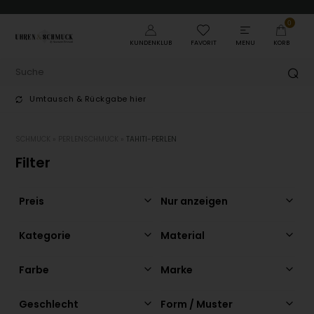
0
KUNDENKLUB
FAVORIT
MENU
KORB
Umtausch & Rückgabe hier
T
SCHMUCK
»
PERLENSCHMUCK
»
TAHITI-PERLEN
Filter
Preis
Nur anzeigen
Kategorie
Material
Farbe
Marke
Geschlecht
Form / Muster