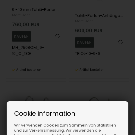
9 - 10 mm Tahiti-Perlen-Ohrring an einem Paar 18 Karat Trompetengold-Reifen
Marc Harit
Tahiti-Perlen-Anhänger mit drei Perlen und Bügel aus 18 Karat Weißgold
Marc Harit
760,00
EUR
603,00
EUR
MH_750BOM_9-
10_C_18G
TRIOL-10-9-6
Artikel bestellen
Artikel bestellen
Cookie information
Wir verwenden Cookies zum Sammeln von Statistiken
und zur Verkehrsmessung. Wir verwenden die