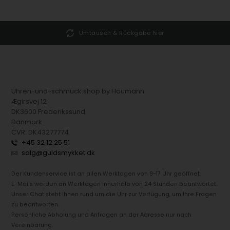
Umtausch & Rückgabe hier
Uhren-und-schmuck.shop by Houmann
Ægirsvej 12
DK3600 Frederikssund
Danmark
CVR: DK43277774
+45 32 12 25 51
salg@guldsmykket.dk
Der Kundenservice ist an allen Werktagen von 9-17 Uhr geöffnet.
E-Mails werden an Werktagen innerhalb von 24 Stunden beantwortet.
Unser Chat steht Ihnen rund um die Uhr zur Verfügung, um Ihre Fragen
zu beantworten.
Persönliche Abholung und Anfragen an der Adresse nur nach
Vereinbarung.