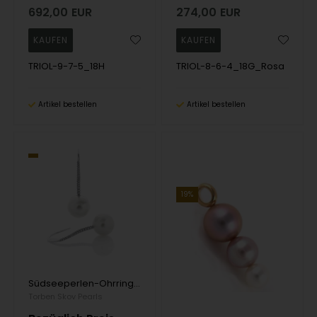
692,00
EUR
274,00
EUR
TRIOL-9-7-5_18H
TRIOL-8-6-4_18G_Rosa
Artikel bestellen
Artikel bestellen
19%
Südseeperlen-Ohrringe 12 mm fast rund mit 0,20 ct TW/VVS-VS Diamanten im Brillantschliff
Torben Skov Pearls