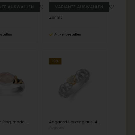
400017
estellen
Artikel bestellen
19%
Rabinovich Ring, model 76717373
Aagaard Herzring aus 14 Karat Weißgold mit 2 x 0,007 ct + 5 x 0,004 ct Diamanten
Aagaard