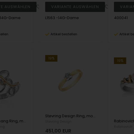
-14G-Dame
L1563 -14G-Dame
400041
tellen
Artikel bestellen
Artikel b
19%
19%
Støvring Design Ring, model 62251955
Blicher Fuglsang Ring, model 125600R
Støvring Design
ang
Rabinovich
451,00
EUR