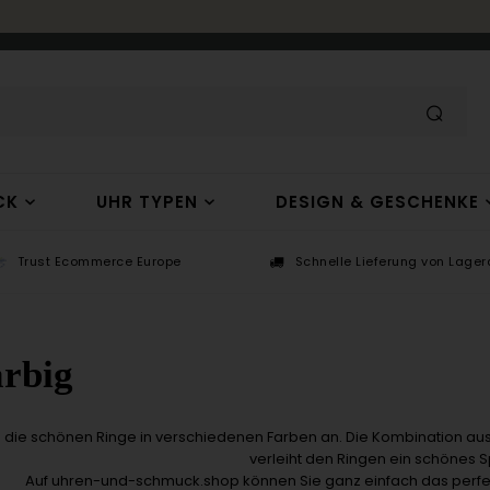
CK
UHR TYPEN
DESIGN & GESCHENKE
Trust Ecommerce Europe
Schnelle Lieferung von Lagera
arbig
h die schönen Ringe in verschiedenen Farben an. Die Kombination 
verleiht den Ringen ein schönes Sp
Auf uhren-und-schmuck.shop können Sie ganz einfach das perfekt