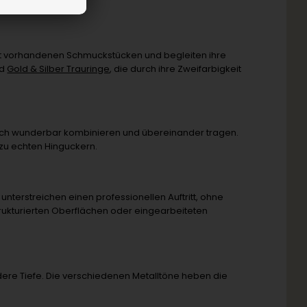
it vorhandenen Schmuckstücken und begleiten ihre
nd
Gold & Silber Trauringe
, die durch ihre Zweifarbigkeit
sich wunderbar kombinieren und übereinander tragen.
 zu echten Hinguckern.
 unterstreichen einen professionellen Auftritt, ohne
trukturierten Oberflächen oder eingearbeiteten
dere Tiefe. Die verschiedenen Metalltöne heben die