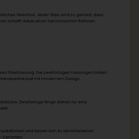
kliches Geschick. Jeder Stein wird so gefasst, dass
tönen schafft dabei einen harmonischen Rahmen.
zisen Steinfassung. Die zweifarbigen Fassungen bilden
lle Handwerkskunst mit modernem Design.
stücke. Zweifarbige Ringe stehen für eine
etik.
hmuckstücken und lassen sich zu verschiedenen
g-Varianten.