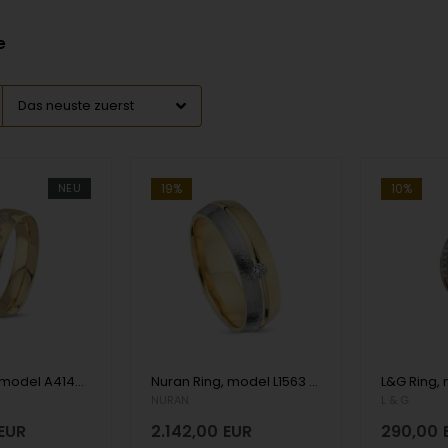
e
NEU
10%
19%
Nuran Ring, model A4146-025-14G-Dame
Nuran Ring, model L1563 -14G-Dame
L&G Ring,
NURAN
L & G
EUR
2.142,00
EUR
290,00