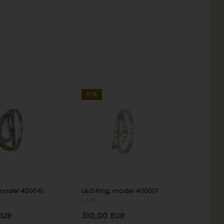
10%
 model 400041
L&G Ring, model 400017
L & G
EUR
310,00
EUR