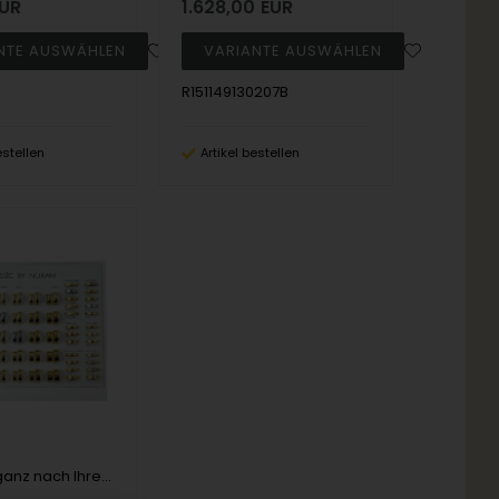
UR
1.628,00
EUR
R151149130207B
estellen
Artikel bestellen
Eheringe ganz nach Ihren persönlichen Wünschen gestaltet