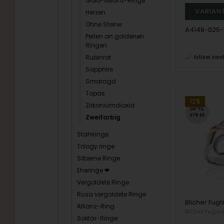
Gold-Allianz-Ringe
Herzen
Ohne Steine
A4146-025
Perlen an goldenen
Ringen
Rubinrot
Artikel bes
Sapphire
Smaragd
Topas
12%
Zirkoniumdioxid
Zweifarbig
Stahlringe
Trilogy ringe
Silberne Ringe
Eheringe ❤
Vergoldete Ringe
Rosa vergoldete Ringe
Allianz-Ring
Blicher Fugls
Solitär-Ringe