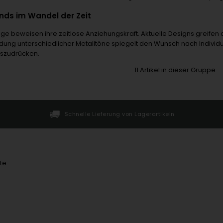
ds im Wandel der Zeit
ge beweisen ihre zeitlose Anziehungskraft. Aktuelle Designs greifen d
dung unterschiedlicher Metalltöne spiegelt den Wunsch nach Individu
uszudrücken.
11
Artikel in dieser Gruppe
Schnelle Lieferung von Lagerartikeln
te