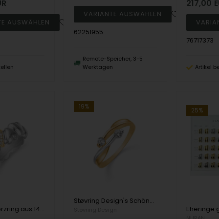
UR
217,00
E
62251955
76717373
Remote-Speicher, 3-5
tellen
Werktagen
Artikel b
19%
25%
Støvring Design's Schöner "gestaffelter" Ring mit zwei funkelnden weißen Zirkonen, erhältlich in den Größen 49-61
Aagaard Herzring aus 14 Karat Weißgold mit 2 x 0,004 ct + 13 x 0,006 ct Diamanten
Støvring Design
NURAN