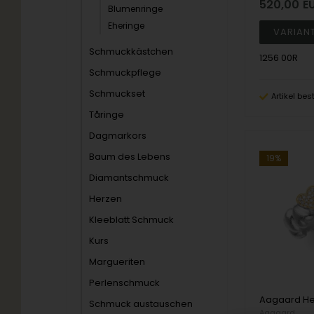
520,00
E
Blumenringe
Eheringe
Schmuckkästchen
1256 00R
Schmuckpflege
Schmuckset
Artikel bes
Tåringe
Dagmarkors
Baum des Lebens
19%
Diamantschmuck
Herzen
Kleeblatt Schmuck
Kurs
Margueriten
Perlenschmuck
Schmuck austauschen
Aagaard