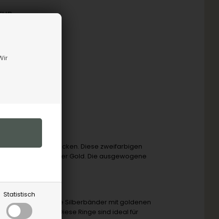
EUR
ox
Wir
er
onderen Schmuckstücken. Diese zweifarbigen
tücke aus Silber oder Gold. Die ausgewogene
t.
Statistisch
Spannung. Gewundene Silberbänder mit goldenen
trahlung sorgen. Diese Ringe sind ideal für