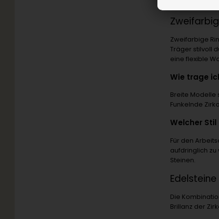
Menschen, die W
Zweifarbige
Zweifarbige Ri
Träger stilvol
eine flexible Wa
Wie trage ic
Breite Modelle
Funkelnde Zirk
Welcher Sti
Für den Arbeits
aufdringlich z
Steinen.
Edelsteine
Die Kombinatio
Brillanz der Zir