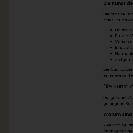
Die Kunst d
Die präzise Ein
seine Leuchtkr
Hochwert
Präzise 
Verschie
Innovati
Harmoni
Zeitgem
Die Qualität di
einen elegante
Die Kunst 
Die gekonnte V
gelungene Bala
Warum sind 
Zweifarbige Ri
Anlässen tragen