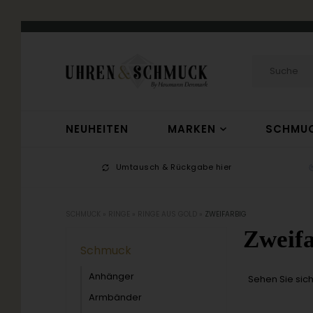
NEUHEITEN
MARKEN
SCHMU
-17
Umtausch & Rückgabe hier
SCHMUCK
»
RINGE
»
RINGE AUS GOLD
»
ZWEIFARBIG
Zweif
Schmuck
Anhänger
Sehen Sie sic
Armbänder