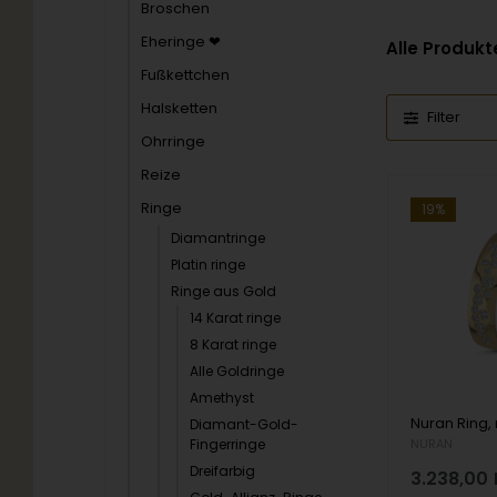
Broschen
Eheringe ❤
Alle Produkt
Fußkettchen
Halsketten
Filter
Ohrringe
Reize
Ringe
19%
Diamantringe
Platin ringe
Ringe aus Gold
14 Karat ringe
8 Karat ringe
Alle Goldringe
Amethyst
Diamant-Gold-
Fingerringe
NURAN
Dreifarbig
3.238,00