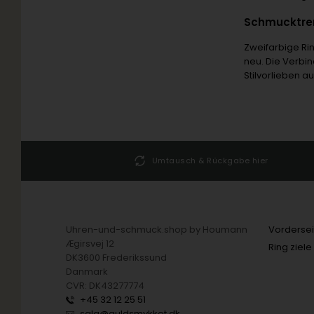
Schmucktren
Zweifarbige Rin
neu. Die Verbin
Stilvorlieben a
25 51
Umtausch & Rückgabe hier
Uhren-und-schmuck.shop by Houmann
Vordersei
Ægirsvej 12
Ring ziele
DK3600 Frederikssund
Danmark
CVR: DK43277774
+45 32 12 25 51
salg@guldsmykket.dk