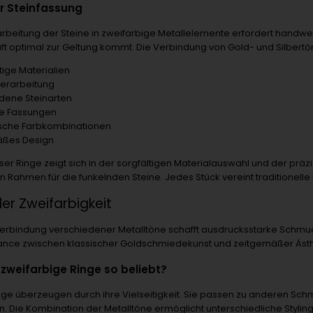
er Steinfassung
arbeitung der Steine in zweifarbige Metallelemente erfordert handwer
aft optimal zur Geltung kommt. Die Verbindung von Gold- und Silber
ige Materialien
Verarbeitung
dene Steinarten
ve Fassungen
sche Farbkombinationen
äßes Design
eser Ringe zeigt sich in der sorgfältigen Materialauswahl und der prä
n Rahmen für die funkelnden Steine. Jedes Stück vereint traditione
der Zweifarbigkeit
erbindung verschiedener Metalltöne schafft ausdrucksstarke Schmuck
nce zwischen klassischer Goldschmiedekunst und zeitgemäßer Ästh
zweifarbige Ringe so beliebt?
nge überzeugen durch ihre Vielseitigkeit. Sie passen zu anderen Sc
. Die Kombination der Metalltöne ermöglicht unterschiedliche Stylin