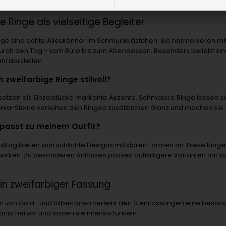
ert auf einen individuellen Stil legen.
 Ringe als vielseitige Begleiter
nge sind echte Alleskönner im Schmuckkästchen. Sie harmonieren m
l durch den Tag - vom Büro bis zum Abendessen. Besonders beliebt si
hl darstellen.
h zweifarbige Ringe stilvoll?
 setzen als Einzelstücke markante Akzente. Schmalere Ringe lassen 
onia-Steine verleihen den Ringen zusätzlichen Glanz und machen sie
l passt zu meinem Outfit?
alltag bieten sich schlichte Designs mit klaren Formen an. Diese Ringe
u wirken. Zu besonderen Anlässen passen auffälligere Varianten mit s
 in zweifarbiger Fassung
n von Gold- und Silbertönen verleiht den Steinfassungen eine beson
konia hervor und lassen sie intensiv funkeln.