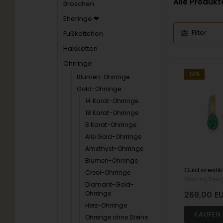
Alle Produkt
Broschen
Eheringe ❤
Filter
Fußkettchen
Halsketten
Ohrringe
19%
Blumen-Ohrringe
Gold-Ohrringe
14 Karat-Ohrringe
18 Karat-Ohrringe
8 Karat-Ohrringe
Alle Gold-Ohrringe
Amethyst-Ohrringe
Blumen-Ohrringe
Creol-Ohrringe
Støvring Desi
Diamant-Gold-
Ohrringe
269,00
E
Herz-Ohrringe
Ohrringe ohne Steine