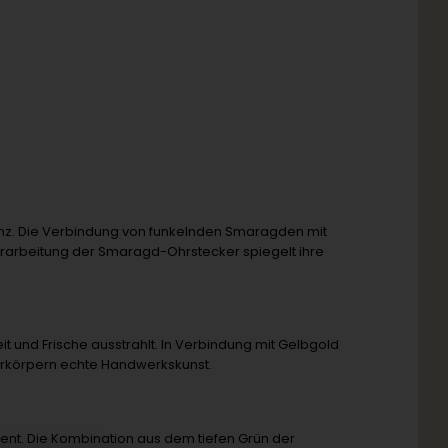
anz. Die Verbindung von funkelnden Smaragden mit
rarbeitung der Smaragd-Ohrstecker spiegelt ihre
t und Frische ausstrahlt. In Verbindung mit Gelbgold
rkörpern echte Handwerkskunst.
nt. Die Kombination aus dem tiefen Grün der