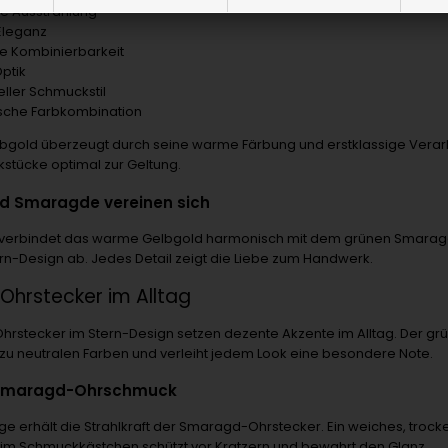
he Ausstrahlung
 Eleganz
ge Kombinierbarkeit
ptik
eller Schmuckstil
sche Farbkombination
lbgold überzeugt durch seine warme Färbung und erstklassige Verarbe
stücke optimal zur Geltung.
d Smaragde vereinen sich
 verbindet das warme Gelbgold harmonisch mit dem grünen Smaragd.
rn-Design ab. Jedes Detail zeigt die Liebe zum Handwerk.
hrstecker im Alltag
rstecker im Stern-Design setzen dezente Akzente im Alltag. Der g
zu neutralen Farben und verleiht jedem Look eine besondere Note.
 Smaragd-Ohrschmuck
ege erhält die Strahlkraft der Smaragd-Ohrstecker. Ein weiches, tro
m Schmuckkästchen schützt vor Kratzern und bewahrt den Glanz.