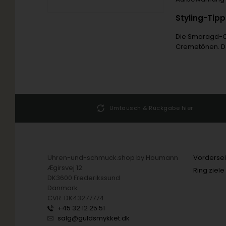
Styling-Tip
Die Smaragd-Oh
Cremetönen. Da
25 51
Umtausch & Rückgabe hier
Uhren-und-schmuck.shop by Houmann
Vordersei
Ægirsvej 12
Ring ziele
DK3600 Frederikssund
Danmark
CVR: DK43277774
+45 32 12 25 51
salg@guldsmykket.dk