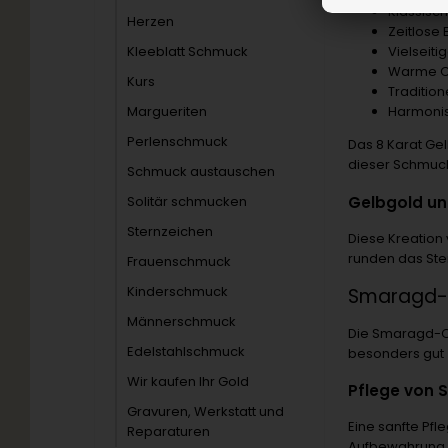
Klassisc
Herzen
Zeitlose
Kleeblatt Schmuck
Vielseiti
Warme O
Kurs
Tradition
Margueriten
Harmoni
Perlenschmuck
Das 8 Karat Ge
dieser Schmuck
Schmuck austauschen
Gelbgold un
Solitär schmucken
Sternzeichen
Diese Kreation
runden das Ste
Frauenschmuck
Kinderschmuck
Smaragd-O
Männerschmuck
Die Smaragd-Oh
Edelstahlschmuck
besonders gut 
Wir kaufen Ihr Gold
Pflege von
Gravuren, Werkstatt und
Eine sanfte Pfl
Reparaturen
Aufbewahrung i