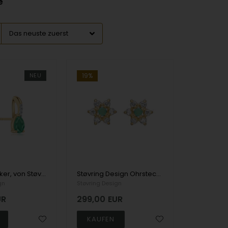
e
NEU
19%
Guld ørestikker, von Støvring Design
Støvring Design Ohrstecker aus 8 Karat Gelbgold, Smaragd/Zirkonia mit polierter Oberfläche, Modell 60117009
gn
Støvring Design
UR
299,00
EUR