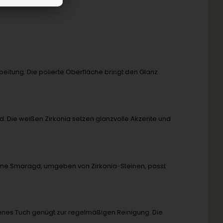
itung. Die polierte Oberfläche bringt den Glanz
 Die weißen Zirkonia setzen glanzvolle Akzente und
rüne Smaragd, umgeben von Zirkonia-Steinen, passt
ckenes Tuch genügt zur regelmäßigen Reinigung. Die