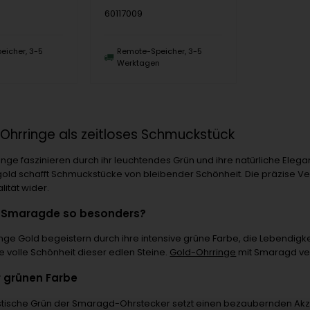
60117009
eicher, 3-5
Remote-Speicher, 3-5
n
Werktagen
hrringe als zeitloses Schmuckstück
ge faszinieren durch ihr leuchtendes Grün und ihre natürliche Eleg
d schafft Schmuckstücke von bleibender Schönheit. Die präzise Ve
ität wider.
 Smaragde so besonders?
e Gold begeistern durch ihre intensive grüne Farbe, die Lebendigkei
die volle Schönheit dieser edlen Steine.
Gold-Ohrringe
mit Smaragd ve
r grünen Farbe
stische Grün der Smaragd-Ohrstecker setzt einen bezaubernden Akze