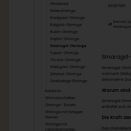
Ohrstecker
60257051
Perlenohrringe
Roségold-Ohrringe
Remote-Sp
Rotgold-Ohrringe
Werktage
Rubin-Ohrringe
Saphir-Ohrringe
Smaragd-Ohrringe
Topas-Ohrringe
Smaragd-O
Tricolor-Ohrringe
Weißgold-Ohrringe
Smaragd-Ohrrin
warmem Gelbgol
Zirkonia-Ohrringe
besondere Qual
Zweifarbige Ohrringe
Warum sind
Kreolisch
Ohrmanschetten
Smaragd Ohrring
Ohrringe - Einzeln
entfaltet sich 
Ohrringe mit farbigen
Die Kraft de
Steinen
Ohrringe mit
Das charakteri
Labordiamanten