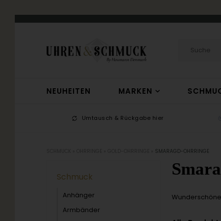
NEUHEITEN
MARKEN
SCHMU
-17
Umtausch & Rückgabe hier
SCHMUCK
»
OHRRINGE
»
GOLD-OHRRINGE
»
SMARAGD-OHRRINGE
Smara
Schmuck
Anhänger
Wunderschöne g
Armbänder