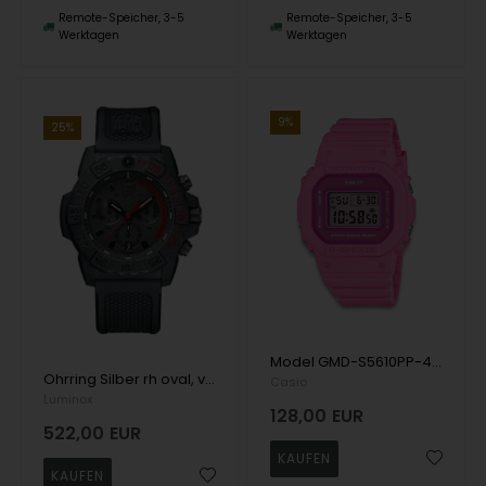
Remote-Speicher, 3-5
Remote-Speicher, 3-5
Werktagen
Werktagen
9%
25%
Model GMD-S5610PP-4ER Casio G-Shock Quartz Herren uhr
Ohrring Silber rh oval, von L&G
Casio
Luminox
128,00
EUR
522,00
EUR