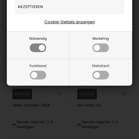
Cookie-Details anzeigen
Notwendig
Marketing
Casio G-Shock Classic Style Multifuntions quartz man watch
AVI-8 Hawker Hunter Japansk kvarts kronograf mit Mineralglas med antirefleksbehandling Herren uhr
Funktional
Statistisch
Casio
AVI-8
98,00
EUR
271,00
EUR
GMA-P2100M-7AER
AV-4100-33
Remote-Speicher, 3-5
Remote-Speicher, 3-5
Werktagen
Werktagen