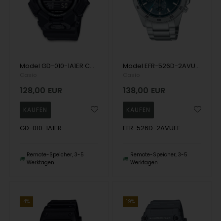
Model GD-010-1A1ER Casio G-Shock Quartz Herren uhr
Model EFR-526D-2AVUEF Casio Edifice Quartz Herren uhr
Casio
Casio
128,00
EUR
138,00
EUR
GD-010-1A1ER
EFR-526D-2AVUEF
Remote-Speicher, 3-5
Remote-Speicher, 3-5
Werktagen
Werktagen
4%
19%