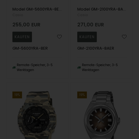
Model GM-5600YRA-8ER Casio G-Shock 5600 Metal Series Digital Herren uhr
Model GM-2100YRA-8AER Casio G-Shock 2100 Metal Series (CasiOak) Digital Herren uhr
Casio
Casio
255,00
EUR
271,00
EUR
GM-5600YRA-8ER
GM-2100YRA-8AER
Remote-Speicher, 3-5
Remote-Speicher, 3-5
Werktagen
Werktagen
19%
19%