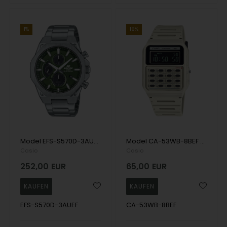
1%
19%
Model EFS-S570D-3AUEF Casio Edifice Quartz Herren uhr
Model CA-53WB-8BEF Casio Timeless Quarts Herren uhr
Casio
Casio
252,00
EUR
65,00
EUR
EFS-S570D-3AUEF
CA-53WB-8BEF