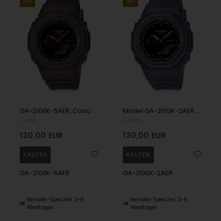
19%
19%
GA-2100K-5AER, Casio G-Shock GA-2100K-5AER Anadigi Herre m/rem
Model GA-2100K-2AER Casio G-Shock 2100 Series (CasiOak – Special Edition) Analog/digitalt Herren uhr
Casio
Casio
130,00
EUR
130,00
EUR
GA-2100K-5AER
GA-2100K-2AER
Remote-Speicher, 3-5
Remote-Speicher, 3-5
Werktagen
Werktagen