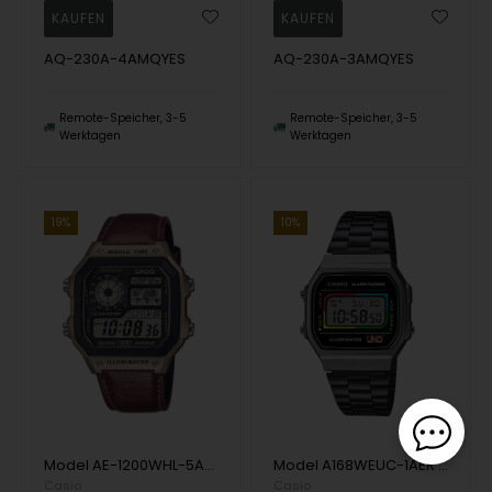
AQ-230A-4AMQYES
AQ-230A-3AMQYES
Remote-Speicher, 3-5
Remote-Speicher, 3-5
Werktagen
Werktagen
19%
10%
Model AE-1200WHL-5AVEF Casio Timeless Quartz Herren uhr
Model A168WEUC-1AER Casio Timeless Quartz Herren uhr
Casio
Casio