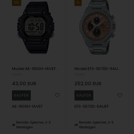
19%
1%
Model AE-1600H-1AVEF Casio Timeless Quartz Herren uhr
Model EFS-S570D-5AUEF Casio Edifice Quartz Herren uhr
Casio
Casio
43,00
EUR
252,00
EUR
AE-1600H-1AVEF
EFS-S570D-5AUEF
Remote-Speicher, 3-5
Remote-Speicher, 3-5
Werktagen
Werktagen