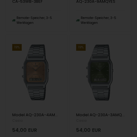
CA-53WB-3BEF
AQ-230A-9AMQYES
Remote-Speicher, 3-5
Remote-Speicher, 3-5
Werktagen
Werktagen
19%
19%
Model AQ-230A-4AMQYES Casio Timeless Quartz Herren uhr
Model AQ-230A-3AMQYES Casio Timeless Quartz Herren uhr
Casio
Casio
54,00
EUR
54,00
EUR