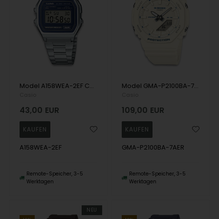
Model A158WEA-2EF Casio Casio Vintage Digital Herren uhr
Model GMA-P2100BA-7AER Casio G-Shock Analog/digitalt Herren uhr
Casio
Casio
43,00
EUR
109,00
EUR
A158WEA-2EF
GMA-P2100BA-7AER
Remote-Speicher, 3-5
Remote-Speicher, 3-5
Werktagen
Werktagen
NEU