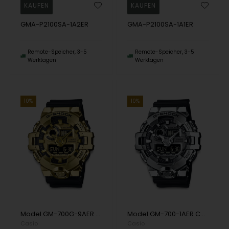
GMA-P2100SA-1A2ER
GMA-P2100SA-1A1ER
Remote-Speicher, 3-5
Remote-Speicher, 3-5
Werktagen
Werktagen
10%
10%
Model GM-700G-9AER Casio Casio G-Shock Casio multifunktion Herren uhr
Model GM-700-1AER Casio Casio G-Shock Casio Herren uhr
Casio
Casio