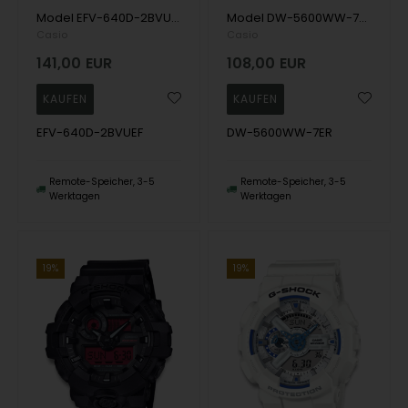
Model EFV-640D-2BVUEF Casio Casio Edifice Casio Herren uhr
Model DW-5600WW-7ER Casio G-Shock 5600 Casio Quartz Herren uhr
Casio
Casio
141,00
EUR
108,00
EUR
EFV-640D-2BVUEF
DW-5600WW-7ER
Remote-Speicher, 3-5
Remote-Speicher, 3-5
Werktagen
Werktagen
19%
19%