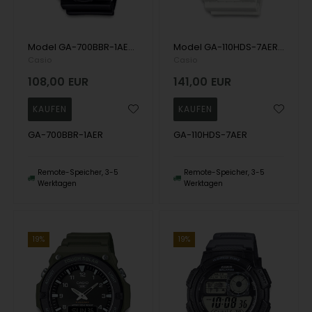
Model GA-700BBR-1AER Casio G-Shock 700 Casio Quartz Herren uhr
Model GA-110HDS-7AER Casio G-Shock / GA-110HDS Series Casio Herren uhr
Casio
Casio
108,00
EUR
141,00
EUR
GA-700BBR-1AER
GA-110HDS-7AER
Remote-Speicher, 3-5
Remote-Speicher, 3-5
Werktagen
Werktagen
19%
19%