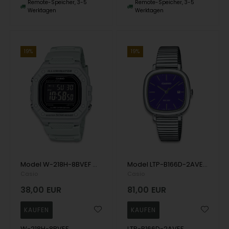
Remote-Speicher, 3-5
Remote-Speicher, 3-5
Werktagen
Werktagen
19%
19%
Model W-218H-8BVEF Casio Timeless (Casio Collection digital) Casio 3224 Herren uhr
Model LTP-B166D-2AVEF Casio Timeless Collection Casio Quartz Herren uhr
Casio
Casio
38,00
EUR
81,00
EUR
W-218H-8BVEF
LTP-B166D-2AVEF