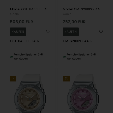
Model GST-B400BB-1AER Casio G-SHOCK Solar Quartz Herren uhr
Model GM-S2110PG-4AER Casio G-Shock Casio Herren uhr
Casio
Casio
508,00
EUR
252,00
EUR
GST-B400BB-1AER
GM-S2110PG-4AER
Remote-Speicher, 3-5
Remote-Speicher, 3-5
Werktagen
Werktagen
1%
2%