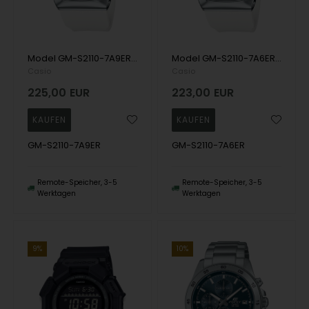
Model GM-S2110-7A9ER Casio G-Shock Mini Opsummering Quatz multifunktion Herren uhr
Model GM-S2110-7A6ER Casio G-Shock Mini Opsummering Quartz multifunktion Herren uhr
Casio
Casio
225,00
EUR
223,00
EUR
GM-S2110-7A9ER
GM-S2110-7A6ER
Remote-Speicher, 3-5
Remote-Speicher, 3-5
Werktagen
Werktagen
9%
10%