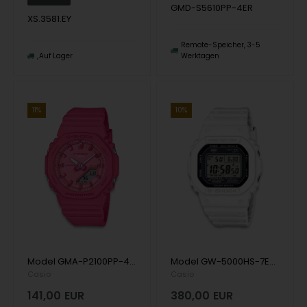
GMD-S5610PP-4ER
XS.3581.EY
Remote-Speicher, 3-5
Auf Lager
Werktagen
11%
10%
Model GMA-P2100PP-4AER Casio G-Shock Quartz Herren uhr
Model GW-5000HS-7ER Casio G-SHOCK Solar Quartz Herren uhr
Casio
Casio
141,00
EUR
380,00
EUR