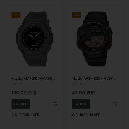
19%
19%
Model GA-2100K-1AER Casio G-Shock 2100 Series (CasiOak – Special Edition) Analog/digitalt Herren uhr
Model WS-1800-1AVEF Casio Sports Herren uhr
Casio
Casio
130,00
EUR
43,00
EUR
GA-2100K-1AER
WS-1800-1AVEF