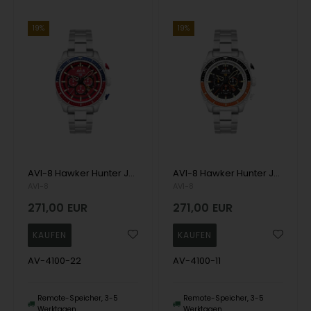
19%
19%
AVI-8 Hawker Hunter Japansk kvarts kronograf mit Mineralglas med antirefleksbehandling Herren uhr
AVI-8 Hawker Hunter Japansk kvarts kronograf mit Mineralglas med antirefleksbehandling Herren uhr
AVI-8
AVI-8
271,00
EUR
271,00
EUR
AV-4100-22
AV-4100-11
Remote-Speicher, 3-5
Remote-Speicher, 3-5
Werktagen
Werktagen