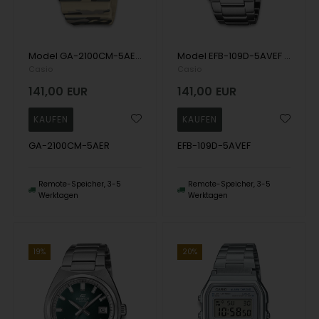
Model GA-2100CM-5AER Casio G-Shock 2100 Series (CasiOak Camouflage) Analog / digitalt Herren uhr
Model EFB-109D-5AVEF Casio Casio Edifice Analog med dato Herren uhr
Casio
Casio
141,00
EUR
141,00
EUR
GA-2100CM-5AER
EFB-109D-5AVEF
Remote-Speicher, 3-5
Remote-Speicher, 3-5
Werktagen
Werktagen
19%
20%