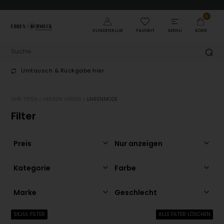
0
KUNDENKLUB
FAVORIT
MENU
KORB
Umtausch & Rückgabe hier
T
UHR TYPEN
»
HERREN UHREN
»
UHRENMODE
Filter
Preis
Nur anzeigen
Kategorie
Farbe
Marke
Geschlecht
SKJUL FILTER
ALLE FILTER LÖSCHEN