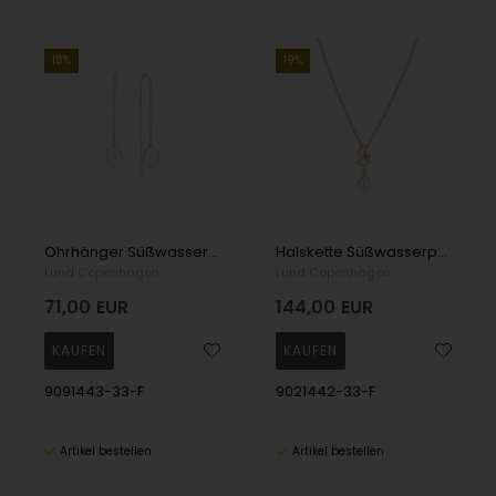
18%
19%
Ohrhänger Süßwasserperle 8,5-9mm Zirkonia vergoldet 925 Silber,
Halskette Süßwasserperle 6,5-7mm Zirkonia vergoldet 925, 45-48cm
Lund Copenhagen
Lund Copenhagen
71,00
EUR
144,00
EUR
9091443-33-F
9021442-33-F
Artikel bestellen
Artikel bestellen