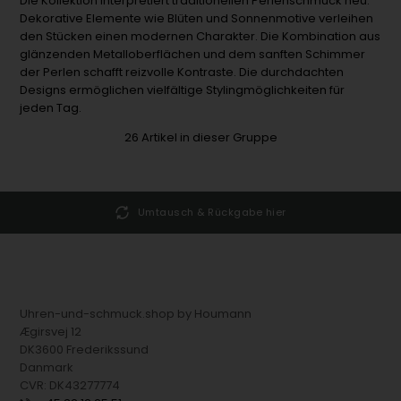
Die Kollektion interpretiert traditionellen Perlenschmuck neu.
Dekorative Elemente wie Blüten und Sonnenmotive verleihen
den Stücken einen modernen Charakter. Die Kombination aus
glänzenden Metalloberflächen und dem sanften Schimmer
der Perlen schafft reizvolle Kontraste. Die durchdachten
Designs ermöglichen vielfältige Stylingmöglichkeiten für
jeden Tag.
26
Artikel in dieser Gruppe
Umtausch & Rückgabe hier
Uhren-und-schmuck.shop by Houmann
Ægirsvej 12
DK3600 Frederikssund
Danmark
CVR: DK43277774