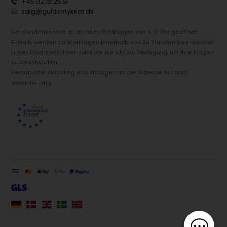
+45 32 12 25 51
salg@guldsmykket.dk
Der Kundenservice ist an allen Werktagen von 9-17 Uhr geöffnet.
E-Mails werden an Werktagen innerhalb von 24 Stunden beantwortet.
Unser Chat steht Ihnen rund um die Uhr zur Verfügung, um Ihre Fragen
zu beantworten.
Persönliche Abholung und Anfragen an der Adresse nur nach
Vereinbarung.