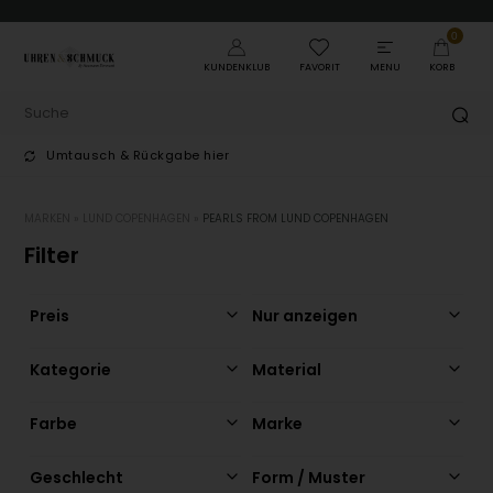
0
KUNDENKLUB
FAVORIT
MENU
KORB
Umtausch & Rückgabe hier
T
MARKEN
»
LUND COPENHAGEN
»
PEARLS FROM LUND COPENHAGEN
Filter
Preis
Nur anzeigen
Kategorie
Material
Farbe
Marke
Geschlecht
Form / Muster