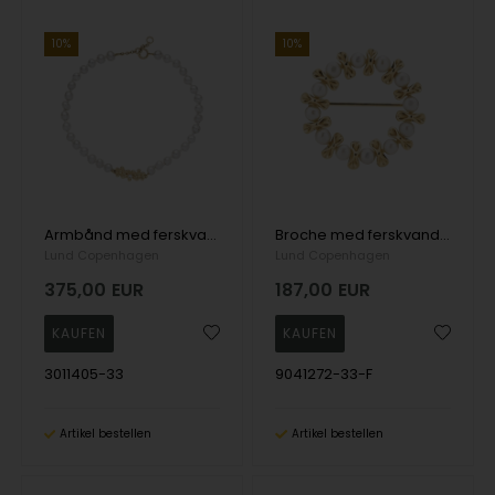
10%
10%
Armbånd med ferskvands perler og blomsterkrans + zirkonia 8 karat
Broche med ferskvands perler 4-4,5mm forgyldt sølv
Lund Copenhagen
Lund Copenhagen
375,00
EUR
187,00
EUR
3011405-33
9041272-33-F
Artikel bestellen
Artikel bestellen