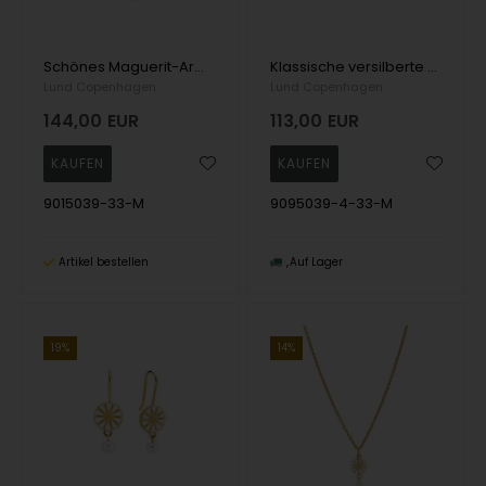
Schönes Maguerit-Armband mit eleganten Süßwasserperlen von Lund Kopenhagen
Klassische versilberte Ohrringe mit Maguerit und einer eleganten Süßwasserperle von Lund Copenhagen
Lund Copenhagen
Lund Copenhagen
144,00
EUR
113,00
EUR
9015039-33-M
9095039-4-33-M
Artikel bestellen
Auf Lager
19%
14%