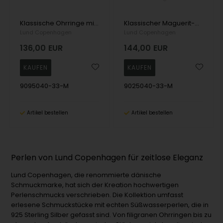
Klassische Ohrringe mit Magueriten und eleganten Süßwasserperlen von Lund Copenhagen
Klassischer Maguerit-Anhänger mit eleganter Süßwasserperle von Lund Kopenhagen
Lund Copenhagen
Lund Copenhagen
136,00
EUR
144,00
EUR
9095040-33-M
9025040-33-M
Artikel bestellen
Artikel bestellen
Perlen von Lund Copenhagen für zeitlose Eleganz
Lund Copenhagen, die renommierte dänische
Schmuckmarke, hat sich der Kreation hochwertigen
Perlenschmucks verschrieben. Die Kollektion umfasst
erlesene Schmuckstücke mit echten Süßwasserperlen, die in
925 Sterling Silber gefasst sind. Von filigranen Ohrringen bis zu