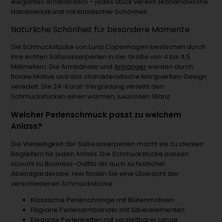
eleganten Armbändern – jedes Stück vereint skandinavische
Handwerkskunst mit klassischer Schönheit.
Natürliche Schönheit für besondere Momente
Die Schmuckstücke von Lund Copenhagen bestechen durch
ihre echten Süßwasserperlen in der Größe von 4 bis 4,5
Millimetern. Die Armbänder und
Anhänger
werden durch
florale Motive und das charakteristische Margueriten-Design
veredelt. Die 24-Karat-Vergoldung verleiht den
Schmuckstücken einen warmen, luxuriösen Glanz.
Welcher Perlenschmuck passt zu welchem
Anlass?
Die Vielseitigkeit der Süßwasserperlen macht sie zu idealen
Begleitern für jeden Anlass. Die Schmuckstücke passen
sowohl zu Business-Outfits als auch zu festlicher
Abendgarderobe. Hier finden Sie eine Übersicht der
verschiedenen Schmuckstücke:
Klassische Perlenohrringe mit Blütenmotiven
Filigrane Perlenarmbänder mit Silberelementen
Elegante Perlenketten mit verstellbarer Länge