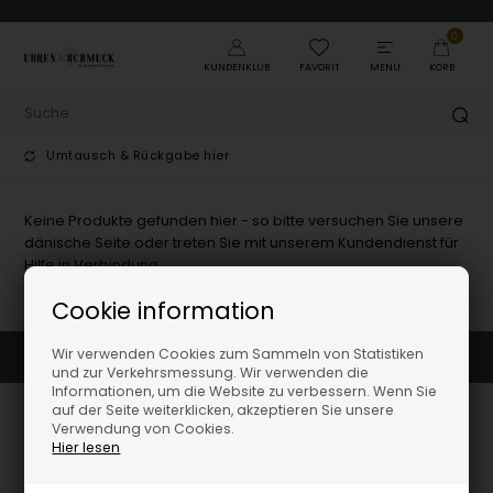
0
KUNDENKLUB
FAVORIT
MENU
KORB
Umtausch & Rückgabe hier
Keine Produkte gefunden hier - so bitte versuchen Sie unsere
dänische Seite oder treten Sie mit unserem Kundendienst für
Hilfe in Verbindung.
Cookie information
Wir verwenden Cookies zum Sammeln von Statistiken
Umtausch & Rückgabe hier
und zur Verkehrsmessung. Wir verwenden die
Informationen, um die Website zu verbessern. Wenn Sie
auf der Seite weiterklicken, akzeptieren Sie unsere
Verwendung von Cookies.
Hier lesen
Uhren-und-schmuck.shop by Houmann