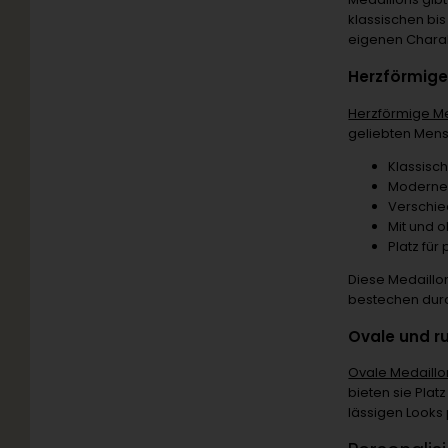
klassischen bi
eigenen Charak
Herzförmige
Herzförmige Me
geliebten Men
Klassisc
Moderne 
Verschi
Mit und 
Platz für
Diese Medaillo
bestechen durch
Ovale und ru
Ovale Medaillo
bieten sie Plat
lässigen Looks