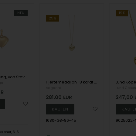
NEU
19%
25%
Guld vedhæng, von Støvring Design
Hjertemedaljon i 8 karat guld med 45 cm kæde, Aagaard
gn
Aagaard
Lund Cope
UR
281,00
EUR
247,00
1680-G8-86-45
9025022-
eicher, 3-5