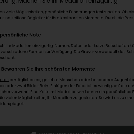
ierung: Machen Sie Ihr Medaillon einzigartig
en viele Möglichkeiten, persönliche Erinnerungen festzuhalten. Ob al
 sind zeitlose Begleiter für Ihre kostbarsten Momente. Durch die Pe
 persönliche Note
cht Ihr Medaillon einzigartig. Namen, Daten oder kurze Botschaften 
ür verschiedene Formen zur Verfügung. Die Gravur verwandelt das Sc
schenk.
: Bewahren Sie Ihre schönsten Momente
Fotos
ermöglichen es, geliebte Menschen oder besondere Augenblicke
 ein oder zwei Bilder. Beim Einfügen der Fotos ist es wichtig, auf die r
icher verwahrt. Eine Kette mit Medaillon wird durch ein persönliches
ie vielen Möglichkeiten, Ihr Medaillon zu gestalten. So wird es zu e
iderspiegelt.
Schnelle Lieferung von Lagerartikeln