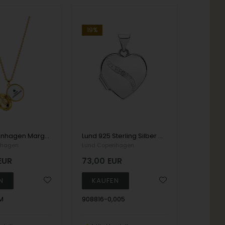
19%
Lund Kopenhagen Marguerite 24 Karat vergoldetes Collier/Medaillon, Modell 9025022-M
Lund 925 Sterling Silber Herz Madallion Rohling mit Muster, Modell 908816-0.005
nhagen
Lund Copenhagen
EUR
73,00
EUR
M
908816-0,005