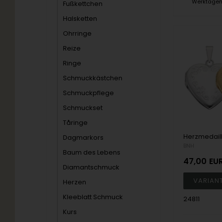
Werktage
Fußkettchen
Halsketten
Ohrringe
Reize
Ringe
Schmuckkästchen
Schmuckpflege
Schmuckset
Tåringe
Dagmarkors
BNH
Baum des Lebens
47,00
EU
Diamantschmuck
Herzen
Kleeblatt Schmuck
24811
Kurs