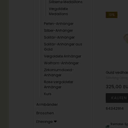
Silberne Medaillons
Vergoldete
Medaillons
19%
Perlen-Anhänger
Silber-Anhänger
Solitär-Anhänger
Solitär-Anhänger aus
Gold
Vergoldete Anhänger
Wolfram-Anhänger
Zirkoniumdioxid-
Anhänger
Støvring Desi
Rose vergoldeter
325,00
E
Anhänger
Kurs
Armbänder
64342914
Broschen
Eheringe ❤
Remote-Sp