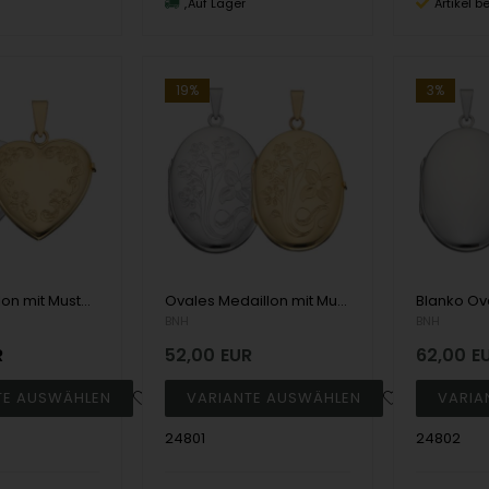
n
Auf Lager
Artikel b
19%
3%
Herzmedaillon mit Muster für 2 x Foto in Silber oder Gold - Verschiedene Größen
Ovales Medaillon mit Muster für Foto in Silber oder Gold - Verschiedene Größen
BNH
BNH
R
52,00
EUR
62,00
E
24801
24802