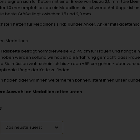
ns eignen sich für Ketten mit einer Breite von bis zu 2,5 mm (die kl
ter 1,0 mm empfehlen, da ein Medaillon ein schwerer Anhänger ist un
ie beste Größe liegt zwischen 1,5 und 2,0 mm.
hsten Ketten für Medaillons sind:
Runder Anker
,
Anker mit Facettensch
en Medaillons
r Halskette beträgt normalerweise 42-45 cm für Frauen und hängt ein
hoben werden sollund wir haben die Erfahrung gemacht, dass Frauen
nd Sie müssen wahrscheinlich bis zu den +55 cm gehen - aber versuch
optimale Länge der Kette zu finden.
n haben oder wir Ihnen weiterhelfen können, steht Ihnen unser Kunde
ere Auswahl an Medaillonketten unten
e