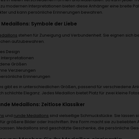
s zu modernen Interpretationen bieten diese Anhänger eine breite Pal
ter und kann persönliche Erinnerungen bewahren.
 Medaillons: Symbole der Liebe
daillons
stehen für Zuneigung und Verbundenheit. Sie eignen sich b
schen aufzubewahren.
hes Design
Interpretationen
edene Größen
ohne Verzierungen
 persönliche Erinnerungen
ns gibt es in unterschiedlichen Größen, passend für verschiedene An
 schlichte Eleganz. Jedes Medaillon bietet Platz für zwei kleine Fot
nde Medaillons: Zeitlose Klassiker
ns
und
runde Medaillons
sind vielseitige Schmuckstücke. Sie lassen s
z für größere Bilder oder Inschriften. Ihre Form macht sie zu beliebte
 passen. Medaillons sind geschätzte Geschenke, die persönliche G