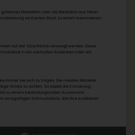
s goldenes Medaillon oder als Medaillon aus Silber,
rsonalisierung wird jedes Stück zu einem besonderen
können auf der Oberfläche verewigt werden. Diese
hmuckstück in ein wertvolles Andenken oder ein
 immer bei sich zu tragen. Die meisten Modelle
ichtige Größe zu achten. So bleibt die Erinnerung
 Bild zu einem bedeutungsvollen Accessoire.
inem einzigartigen Schmuckstück, das Ihre kostbaren
Trust Ecommerce Europe