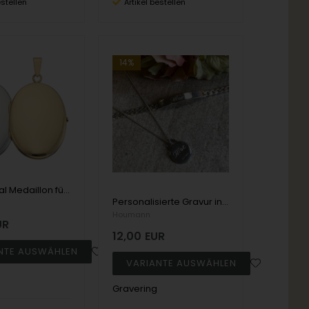
estellen
Artikel bestellen
14%
Blanko Oval Medaillon für Foto in Silber oder Gold - Verschiedene Größen
Personalisierte Gravur in Schmuck, Geschenke und Uhren
Houmann
UR
12,00
EUR
Gravering