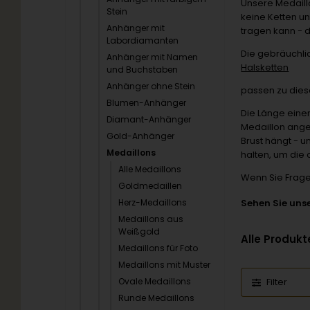
Unsere Medaillo
Stein
keine Ketten un
Anhänger mit
tragen kann - d
Labordiamanten
Die gebräuchlic
Anhänger mit Namen
Halsketten
und Buchstaben
Anhänger ohne Stein
passen zu dies
Blumen-Anhänger
Die Länge eine
Diamant-Anhänger
Medaillon ange
Gold-Anhänger
Brust hängt - u
Medaillons
halten, um die 
Alle Medaillons
Wenn Sie Frage
Goldmedaillen
Herz-Medaillons
Sehen Sie uns
Medaillons aus
Weißgold
Alle Produkt
Medaillons für Foto
Medaillons mit Muster
Ovale Medaillons
Filter
Runde Medaillons