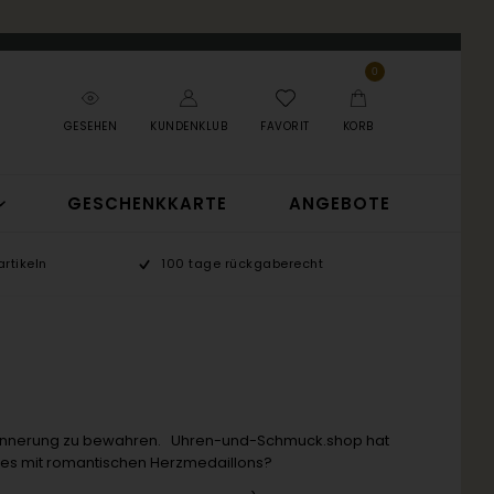
0
GESEHEN
KUNDENKLUB
FAVORIT
KORB
GESCHENKKARTE
ANGEBOTE
rtikeln
100 tage rückgaberecht
 Erinnerung zu bewahren. Uhren-und-Schmuck.shop hat
re es mit romantischen Herzmedaillons?