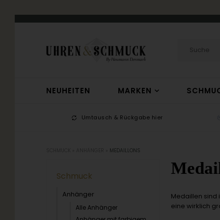
NEUHEITEN
MARKEN
SCHMU
-17
Umtausch & Rückgabe hier
SCHMUCK
»
ANHÄNGER
»
MEDAILLONS
Medai
Schmuck
Anhänger
Medaillen sind
eine wirklich g
Alle Anhänger
Anhänger mit farbigem