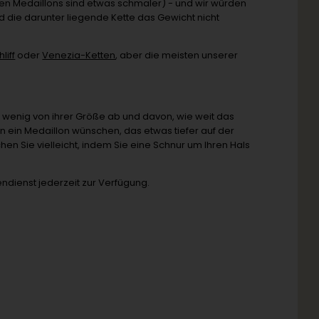
einen Medaillons sind etwas schmaler) - und wir würden
d die darunter liegende Kette das Gewicht nicht
liff
oder
Venezia-Ketten
, aber die meisten unserer
 wenig von ihrer Größe ab und davon, wie weit das
 ein Medaillon wünschen, das etwas tiefer auf der
en Sie vielleicht, indem Sie eine Schnur um Ihren Hals
ndienst jederzeit zur Verfügung.