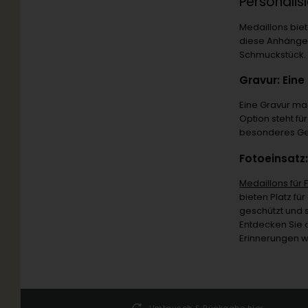
Personalis
Medaillons biet
diese Anhänger
Schmuckstück.
Gravur: Eine
Eine Gravur ma
Option steht f
besonderes Ge
Fotoeinsatz
Medaillons für 
bieten Platz für
geschützt und s
Entdecken Sie d
Erinnerungen w
25 51
Umtausch & Rückgabe hier