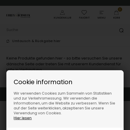
0
KUNDENKLUB
FAVORIT
MENU
KORB
Umtausch & Rückgabe hier
Keine Produkte gefunden hier - so bitte versuchen Sie unsere
dänische Seite oder treten Sie mit unserem Kundendienst für
Hilfe in Verbindung.
Cookie information
Wir verwenden Cookies zum Sammeln von Statistiken
Umtausch & Rückgabe hier
und zur Verkehrsmessung. Wir verwenden die
Informationen, um die Website zu verbessern. Wenn Sie
auf der Seite weiterklicken, akzeptieren Sie unsere
Verwendung von Cookies.
Hier lesen
Uhren-und-schmuck.shop by Houmann