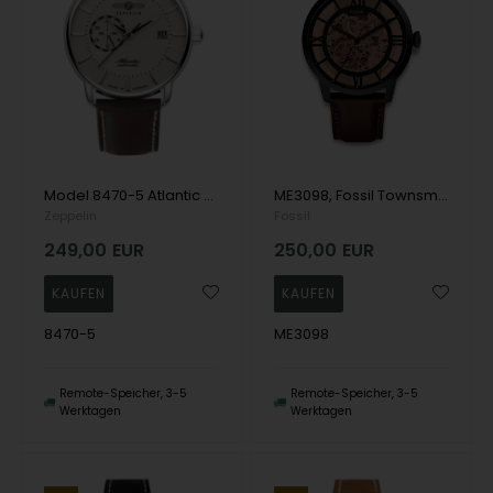
Model 8470-5 Atlantic Miyota 8217 Herre uhr
ME3098, Fossil Townsman Automatik Herre m/rem
Zeppelin
Fossil
249,00
EUR
250,00
EUR
8470-5
ME3098
Remote-Speicher, 3-5
Remote-Speicher, 3-5
Werktagen
Werktagen