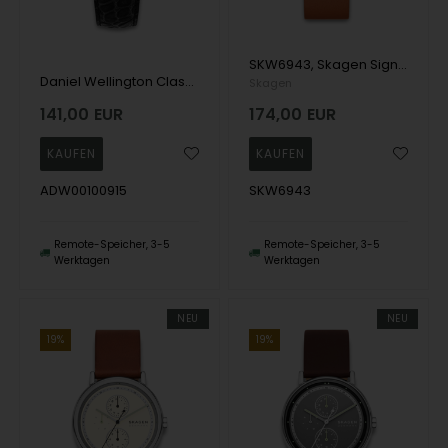
SKW6943, Skagen Signatur Quartz Herre m/rem
Daniel Wellington Classic Gold Quartz Herre m/rem
Skagen
141,00
EUR
174,00
EUR
ADW00100915
SKW6943
Remote-Speicher, 3-5
Remote-Speicher, 3-5
Werktagen
Werktagen
NEU
NEU
19%
19%