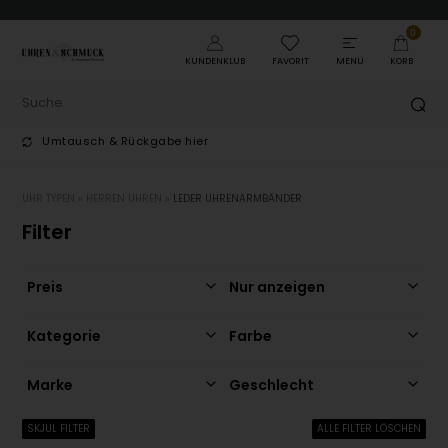
0
KUNDENKLUB
FAVORIT
MENU
KORB
Umtausch & Rückgabe hier
Trus
UHR TYPEN
»
HERREN UHREN
»
LEDER UHRENARMBÄNDER
Filter
Preis
Nur anzeigen
Kategorie
Farbe
Marke
Geschlecht
SKJUL FILTER
ALLE FILTER LÖSCHEN