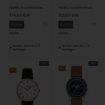
FS6165, Fossil Machine Big Tic Quartz Herre m/rem
FS6163, Fossil Neutra Quartz Herre m/rem
174,00
EUR
152,00
EUR
FS6165
FS6163
Remote-Speicher, 3-5
Remote-Speicher, 3-5
Werktagen
Werktagen
NEU
NEU
19%
19%