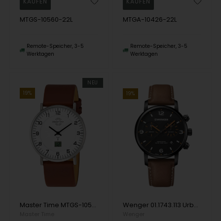
MTGS-10560-22L
MTGA-10426-22L
Remote-Speicher, 3-5
Remote-Speicher, 3-5
Werktagen
Werktagen
NEU
19%
19%
Master Time MTGS-10561-12L Radio Controlled Advanced Series Men's 42mm 5ATM Wristwatch
Wenger 01.1743.113 Urban Metropolitan Chronograph 44mm 10ATM Wristwatch
Master Time
Wenger