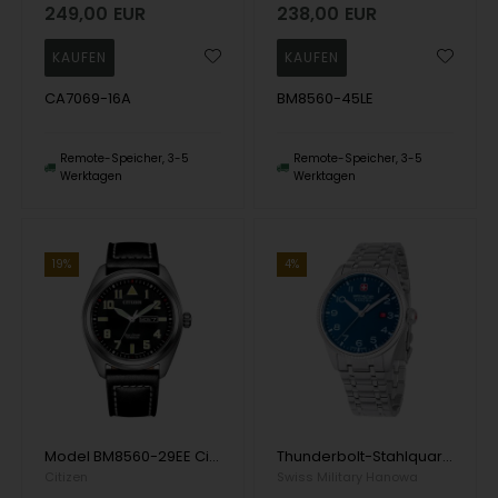
249,00
EUR
238,00
EUR
CA7069-16A
BM8560-45LE
Remote-Speicher, 3-5
Remote-Speicher, 3-5
Werktagen
Werktagen
19%
4%
Model BM8560-29EE Citizen Super Titanium ECO Drive Quartz Herren uhr
Thunderbolt-Stahlquarz-Herrenuhr von Swiss Military By Hanowa, Modell SMWGH0000802
Citizen
Swiss Military Hanowa