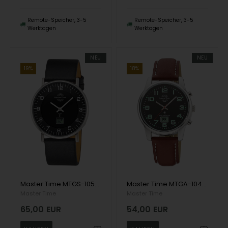
Remote-Speicher, 3-5
Remote-Speicher, 3-5
Werktagen
Werktagen
NEU
NEU
19%
18%
Master Time MTGS-10560-22L Radio Controlled Advanced Series Men's 40mm Wristwatch
Master Time MTGA-10426-22L Radio Controlled Basic Series Men's 41mm 3ATM Wristwatch
Master Time
Master Time
65,00
EUR
54,00
EUR