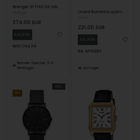
Wenger 01.1743.114 Urban Metropolitan Chronograph 44mm 10ATM Wristwatch
Orient Bambino autimatisches herrenuhr
Wenger
Orient
274,00
EUR
221,00
EUR
W01.1743.114
RA-AP0105Y
Remote-Speicher, 3-5
Werktagen
Auf Lager
NEU
19%