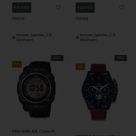
FS6170
FS6168
Remote-Speicher, 3-5
Remote-Speicher, 3-5
Werktagen
Werktagen
NEU
NEU
19%
19%
PRG-69B-1ER, Casio Protrek PRG-69B-1ER Digital Herre m/rem