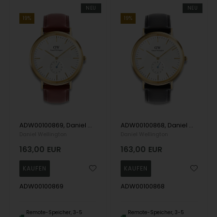
NEU
NEU
19%
19%
ADW00100869, Daniel Wellington Classic St Mawes Quartz Herre m/rem
ADW00100868, Daniel Wellington Classic Sheffield Quartz Herre m/rem
Daniel Wellington
Daniel Wellington
163,00
EUR
163,00
EUR
ADW00100869
ADW00100868
Remote-Speicher, 3-5
Remote-Speicher, 3-5