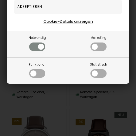
Cookie-Details anzeigen
Model 7216-2 LZ127 Graf Zeppelin Miyota 821A Herre uhr
Model 8470-3 Atlantic Miyota 8217 Herre uhr
Notwendig
Marketing
Zeppelin
Zeppelin
1.439,00
EUR
293,00
EUR
Funktional
Statistisch
7216-2
8470-3
Remote-Speicher, 3-5
Remote-Speicher, 3-5
Werktagen
Werktagen
NEU
19%
19%