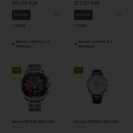
261,00
EUR
217,00
EUR
1-2150B
1-2116K
Remote-Speicher, 3-5
Remote-Speicher, 3-5
Werktagen
Werktagen
19%
19%
Model BY1018-80X Citizen Titanium ECO Drive Quartz Radiostyret Herren uhr
Model AT8260-18A Citizen Ecodrive Mens Chronograph Radio Controlled ECO Drive Quartz Radiostyret Herren uhr
Citizen
Citizen