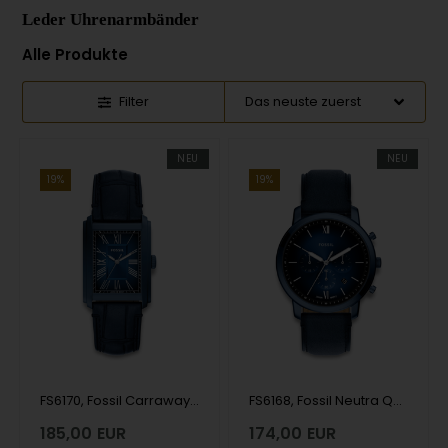
Leder Uhrenarmbänder
Alle Produkte
Filter
NEU
NEU
19%
19%
FS6170, Fossil Carraway Quartz Herre m/rem
FS6168, Fossil Neutra Quartz Herre m/rem
185,00
EUR
174,00
EUR