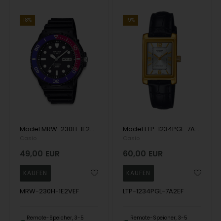
18%
19%
Model MRW-230H-1E2VEF Casio Casio Collection Casio Herren uhr
Model LTP-1234PGL-7A2EF Casio Casio Collection Casio Herren uhr
Casio
Casio
49,00
EUR
60,00
EUR
MRW-230H-1E2VEF
LTP-1234PGL-7A2EF
Remote-Speicher, 3-5
Remote-Speicher, 3-5