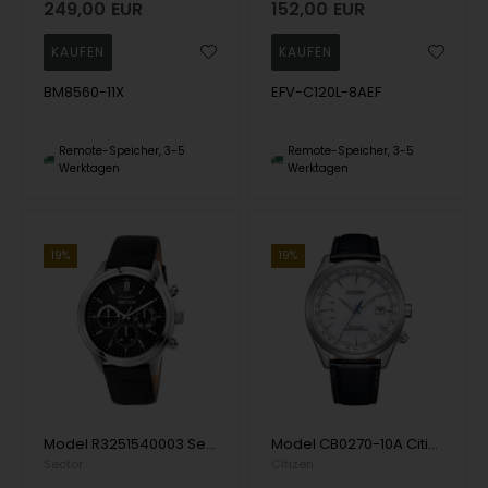
249,00
EUR
152,00
EUR
BM8560-11X
EFV-C120L-8AEF
Remote-Speicher, 3-5
Remote-Speicher, 3-5
Werktagen
Werktagen
19%
19%
Model R3251540003 Sector Serie 670 Quartz Herren uhr
Model CB0270-10A Citizen Radio Controlled ECO Drive Quartz Herren uhr
Sector
Citizen