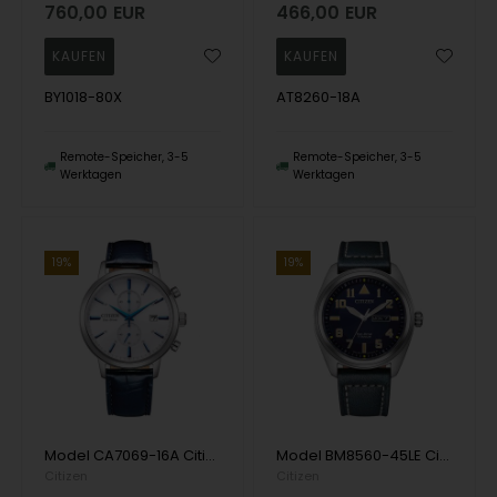
760,00
EUR
466,00
EUR
BY1018-80X
AT8260-18A
Remote-Speicher, 3-5
Remote-Speicher, 3-5
Werktagen
Werktagen
19%
19%
Model CA7069-16A Citizen Ecodrive Chronograph ECO Drive Quartz Herren uhr
Model BM8560-45LE Citizen Super Titanium ECO Drive Quartz Herren uhr
Citizen
Citizen