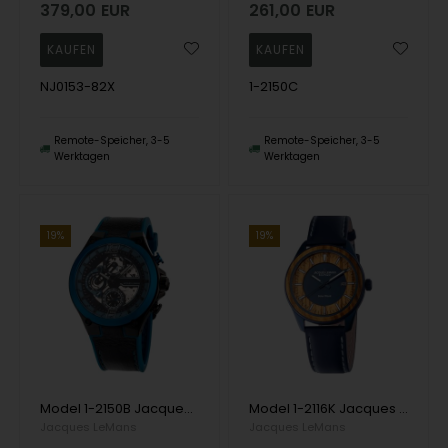
379,00
EUR
261,00
EUR
NJ0153-82X
1-2150C
Remote-Speicher, 3-5
Remote-Speicher, 3-5
Werktagen
Werktagen
19%
19%
Model 1-2150B Jacques Lemans Manchester Multifunktion Batteridrevet quartz Herren uhr
Model 1-2116K Jacques Lemans Eco Power Batteridrevet quartz Herren uhr
Jacques LeMans
Jacques LeMans