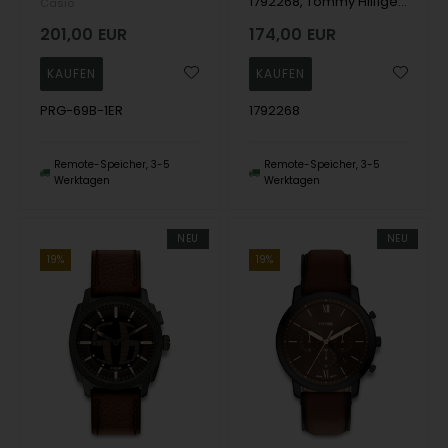
1792268, Tommy Hilfiger Bank Quartz Herre m/rem
Casio
201,00
EUR
174,00
EUR
PRG-69B-1ER
1792268
Remote-Speicher, 3-5
Remote-Speicher, 3-5
Werktagen
Werktagen
NEU
NEU
19%
19%