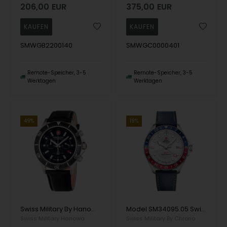
206,00
EUR
375,00
EUR
SMWGB2200140
SMWGC0000401
Remote-Speicher, 3-5
Remote-Speicher, 3-5
Werktagen
Werktagen
49%
19%
Swiss Military By Hanowa Flagship Chronograph Quarz-Herrenuhr
Model SM34095.05 Swiss Militay By Chrono Military Pepsi GMT Classic quartz Herren uhr
Swiss Military Hanowa
Swiss Military By Chrono