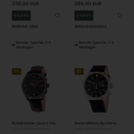
238,00
EUR
269,00
EUR
BM8560-29EE
SMWGH0000802
Remote-Speicher, 3-5
Remote-Speicher, 3-5
Werktagen
Werktagen
19%
19%
Roadrunner Quarz-Herrenuhr aus PVD-beschichtetem Stahl von Swiss Military By Hanowa, Modell SMWGB2200140
Swiss Military By Hanowa Thunderbolt Chronograph Quarz-Herrenuhr
Swiss Military Hanowa
Swiss Military Hanowa