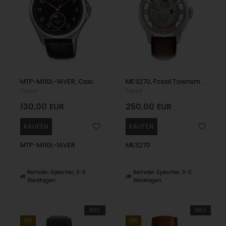
MTP-M110L-1AVER, Casio Timeless MTP-M110L-1AVER Quartz Herre m/rem
ME3270, Fossil Townsman Automatik Herre m/rem
Casio
Fossil
130,00
EUR
250,00
EUR
MTP-M110L-1AVER
ME3270
Remote-Speicher, 3-5
Remote-Speicher, 3-5
Werktagen
Werktagen
NEU
NEU
19%
19%