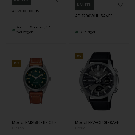
ADW00100832
AE-1200WHL-5AVEF
Remote-Speicher, 3-5
Werktagen
Auf Lager
6%
19%
Model BM8560-11X Citizen Eco-Drive Quartz Herren uhr
Model EFV-C120L-8AEF Casio Edifice Quartz Herren uhr
Citizen
Casio