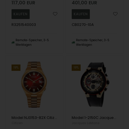
117,00
EUR
401,00
EUR
R3251540003
CB0270-10A
Remote-Speicher, 3-5
Remote-Speicher, 3-5
Werktagen
Werktagen
19%
19%
Model NJ0153-82X Citizen Automatc Automatik Herren uhr
Model 1-2150C Jacques Lemans Manchester Multifunktion Batteridrevet quartz Herren uhr
Citizen
Jacques LeMans