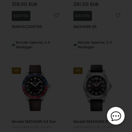
218,00
EUR
261,00
EUR
SMWGC2100705
SM34095.05
Remote-Speicher, 3-5
Remote-Speicher, 3-5
Werktagen
Werktagen
19%
19%
Model SM34095.04 Swiss Militay By Chrono Military Pepsi GMT Classic quartz Herren uhr
Model SM34099.01 Swiss Militay By Chrono Military quartz Herren uhr
Swiss Military By Chrono
Swiss Military By Chrono