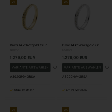
2%
2%
Diwa 14 kt Rotgold Grüner Saphir Allianz Ring, von Nuran
Diwa 14 kt Weißgold Grüner Saphir Allianz Ring, von Nuran
NURAN
NURAN
1.279,00
EUR
1.279,00
EUR
A3920RG-GRSA
A3920HV-GRSA
Artikel bestellen
Artikel bestellen
2%
2%