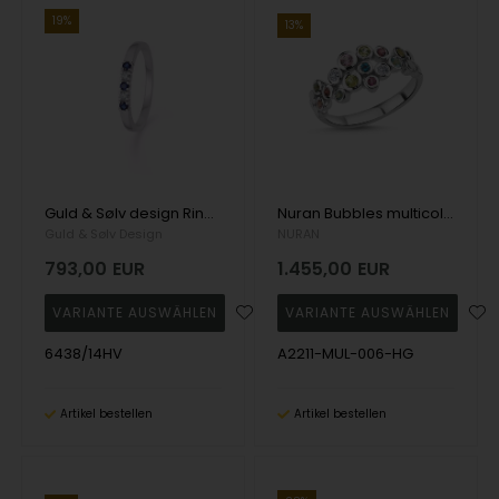
19%
13%
Guld & Sølv design Ring, model 6438/14HV
Nuran Bubbles multicolour Ring , mit insgesamt 0,06 ct Wesselton SI
Guld & Sølv Design
NURAN
793,00
EUR
1.455,00
EUR
6438/14HV
A2211-MUL-006-HG
Artikel bestellen
Artikel bestellen