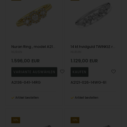
Nuran Ring , model A2136-041-14RG
14 kt hvidguld TWINKLE ring med brillianter Wesselton SI
NURAN
NURAN
1.596,00
EUR
1.129,00
EUR
A2136-041-14RG
A2121-026-14WG-61
Artikel bestellen
Artikel bestellen
10%
10%