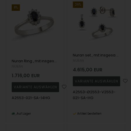
26%
8%
Nuran set , mit insgesamt 0,84 ct Wesselton SI
Nuran Ring , mit insgesamt 0,21 ct Wesselton SI
NURAN
NURAN
4.615,00
EUR
1.716,00
EUR
A2553-Ø2553-V2553-
A2553-021-SA-14HG
021-SA-HG
Auf Lager
Artikel bestellen