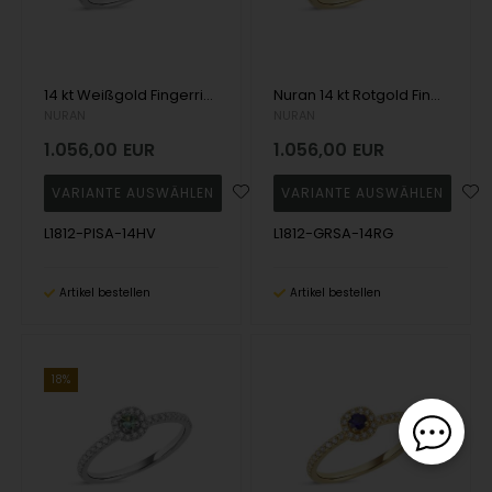
14 kt Weißgold Fingerring, aus der Sofia Serie mit 1 x 0,08 kt rosa Saphir & 32 x 0,005 kt Diamanten Wesselton SI
Nuran 14 kt Rotgold Fingerring, aus der Sofia Serie mit 1 x 0,08 kt Grünem Saphir & 32 x 0,005 kt Diamanten Wesselton SI
NURAN
NURAN
1.056,00
EUR
1.056,00
EUR
L1812-PISA-14HV
L1812-GRSA-14RG
Artikel bestellen
Artikel bestellen
18%