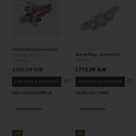
Houmann Diamond Collection Serpente Ring, mitt Total 0,52 ct bt + 1,24 ct pink safir
Nuran Ring , model A2136-041-14WG
Houmann Brillant
Collection
NURAN
3.051,00
EUR
1.773,00
EUR
HDC-A10026/ZRW-R
A2136-041-14WG
Artikel bestellen
Artikel bestellen
25%
10%