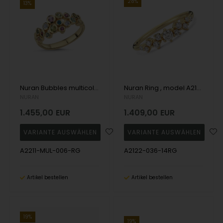
28%
13%
Nuran Bubbles multicolour Ring , mit insgesamt 0,06 ct Wesselton SI
Nuran Ring , model A2121-026-14RG
NURAN
NURAN
1.455,00
EUR
1.409,00
EUR
A2211-MUL-006-RG
A2122-036-14RG
Artikel bestellen
Artikel bestellen
19%
19%