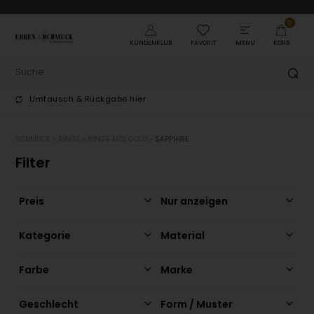
0
KUNDENKLUB
FAVORIT
MENU
KORB
Umtausch & Rückgabe hier
T
SCHMUCK
»
RINGE
»
RINGE AUS GOLD
»
SAPPHIRE
Filter
Preis
Nur anzeigen
Kategorie
Material
Farbe
Marke
Geschlecht
Form / Muster