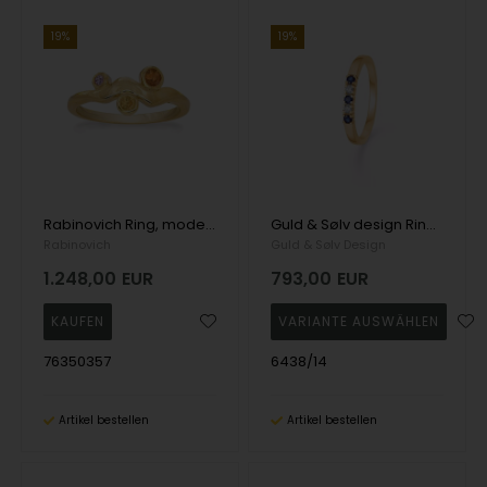
19%
19%
Rabinovich Ring, model 76350357
Guld & Sølv design Ring, model 6438/14
Rabinovich
Guld & Sølv Design
1.248,00
EUR
793,00
EUR
76350357
6438/14
Artikel bestellen
Artikel bestellen