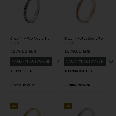
Diwa 14 kt Weißgold Blauer Saphir Allianz Ring, von Nuran
Diwa 14 kt Roségold Rosa Saphir Allianz Ring, von Nuran
NURAN
NURAN
1.279,00
EUR
1.279,00
EUR
A3920HV-SA
A3920ROSA-PSA
Artikel bestellen
Artikel bestellen
2%
2%