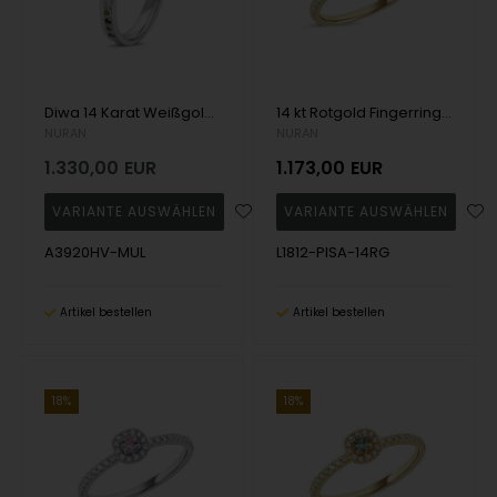
Diwa 14 Karat Weißgold mehrfarbiger Ehering, von Nuran
14 kt Rotgold Fingerring, aus der Sofia Serie mit 1 x 0,08 kt rosa Saphir & 32 x 0,005 kt Diamanten Wesselton SI
NURAN
NURAN
1.330,00
EUR
1.173,00
EUR
A3920HV-MUL
L1812-PISA-14RG
Artikel bestellen
Artikel bestellen
18%
18%