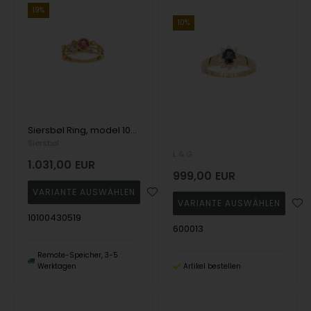
19%
10%
Siersbøl Ring, model 10100430519
Siersbøl
L & G
1.031,00
EUR
999,00
EUR
10100430519
600013
Remote-Speicher, 3-5
Werktagen
Artikel bestellen