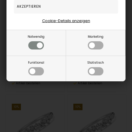
Cookie-Details anzeigen
14 kt hvidguld TWINKLE ring med brillianter Wesselton SI
14 kt hvidguld TWINKLE ring med brillianter Wesselton SI
NURAN
NURAN
Notwendig
Marketing
1.129,00
EUR
1.129,00
EUR
Funktional
Statistisch
A2121-026-14WG-54
A2121-026-14WG-53
Artikel bestellen
Artikel bestellen
10%
10%