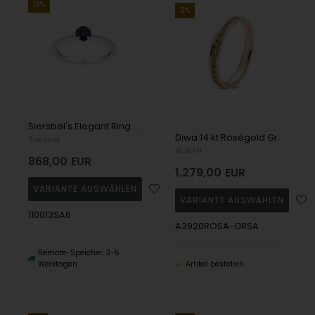
19%
2%
Siersbøl's Elegant Ring in 14 Karat Weißgold mit großen blauen Saphir und viele kleine 0,07 kt W SI1 Diamanten auf dem Ring Schaft.
Diwa 14 kt Roségold Grüner Saphir Allianzring, von Nuran
Siersbøl
NURAN
868,00
EUR
1.279,00
EUR
110013SA6
A3920ROSA-GRSA
Remote-Speicher, 3-5
Werktagen
Artikel bestellen