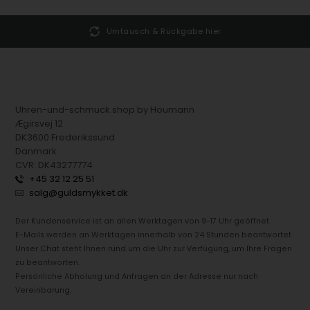
Umtausch & Rückgabe hier
Uhren-und-schmuck.shop by Houmann
Ægirsvej 12
DK3600 Frederikssund
Danmark
CVR: DK43277774
+45 32 12 25 51
salg@guldsmykket.dk
Der Kundenservice ist an allen Werktagen von 9-17 Uhr geöffnet.
E-Mails werden an Werktagen innerhalb von 24 Stunden beantwortet.
Unser Chat steht Ihnen rund um die Uhr zur Verfügung, um Ihre Fragen
zu beantworten.
Persönliche Abholung und Anfragen an der Adresse nur nach
Vereinbarung.