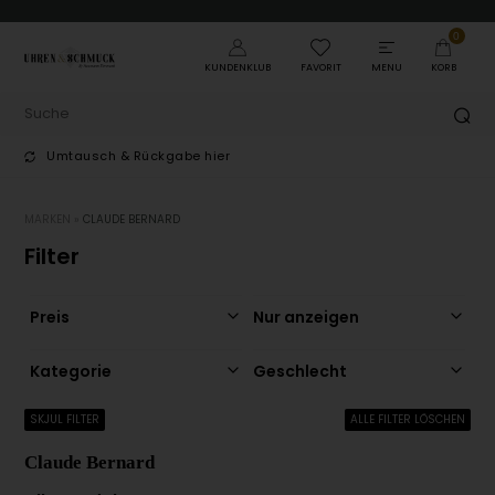
0
KUNDENKLUB
FAVORIT
MENU
KORB
Umtausch & Rückgabe hier
MARKEN
»
CLAUDE BERNARD
Filter
Preis
Nur anzeigen
Kategorie
Geschlecht
SKJUL FILTER
ALLE FILTER LÖSCHEN
Claude Bernard