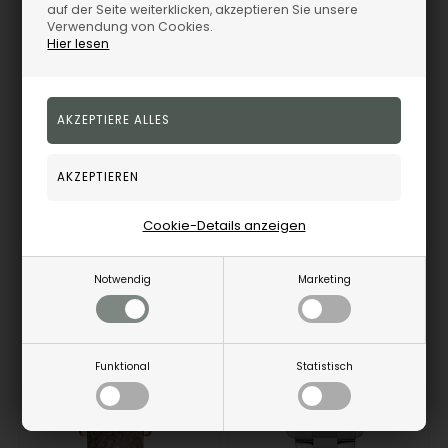
auf der Seite weiterklicken, akzeptieren Sie unsere
Claude Bernard 10231-3-TAPN1 Damenuhr Classic Chronograph 35mm 5ATM Armbanduhr
Claude Bernard 10231-37R-BUIPR1 Damenuhr Klassischer Chronograph 35mm 5ATM Armbanduhr
Verwendung von Cookies.
Claude Bernard
Claude Bernard
Hier lesen
158,00
EUR
182,00
EUR
10231-3-TAPN1
10231-37R-BUIPR1
Remote-Speicher, 3-5
Remote-Speicher, 3-5
Werktagen
Werktagen
Cookie-Details anzeigen
Notwendig
Marketing
19%
11%
Funktional
Statistisch