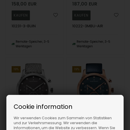
158,00
EUR
187,00
EUR
10231-3-BUIN
10222-3MBU-AIR
Remote-Speicher, 3-5
Remote-Speicher, 3-5
Werktagen
Werktagen
19%
19%
Cookie information
Wir verwenden Cookies zum Sammeln von Statistiken
und zur Verkehrsmessung. Wir verwenden die
Informationen, um die Website zu verbessern. Wenn Sie