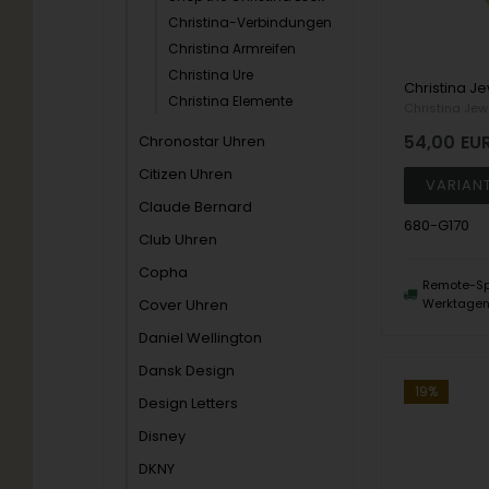
Christina-Verbindungen
Christina Armreifen
Christina Ure
Christina Elemente
Christina Jew
54,00
EU
Chronostar Uhren
Citizen Uhren
Claude Bernard
680-G170
Club Uhren
Copha
Remote-Sp
Cover Uhren
Werktage
Daniel Wellington
Dansk Design
19%
Design Letters
Disney
DKNY