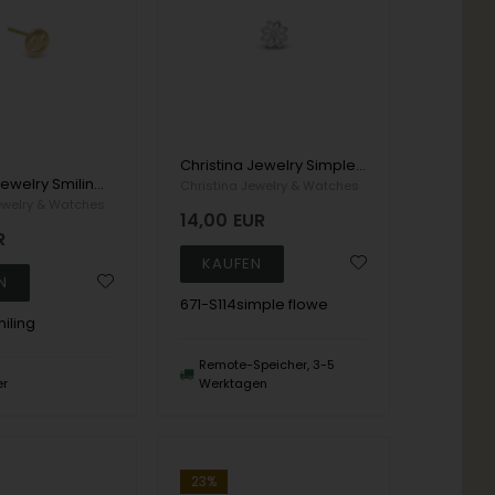
Christina Jewelry Simple Flower Earrings, model 671-S114simple flowe
Christina Jewelry Smiling Earrings, model 671-G114smiling
Christina Jewelry & Watches
ewelry & Watches
14,00
EUR
R
671-S114simple flowe
iling
Remote-Speicher, 3-5
er
Werktagen
23%