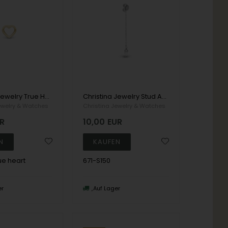
Christina Jewelry True Heart Earrings, model 671-G114true heart
Christina Jewelry Stud Add On Earrings, model 671-S150
ewelry & Watches
Christina Jewelry & Watches
R
10,00
EUR
ue heart
671-S150
er
Auf Lager