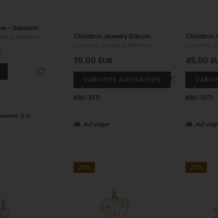
Dangling Love - Sølvarmbånd , von Christina Jewelry & Watches
Christina Jewelry Dancing Love Anhänger, model 680-S171
elry & Watches
Christina Jewelry & Watches
Christina J
R
35,00
EUR
45,00
E
680-S171
680-G171
eicher, 3-5
n
Auf Lager
Auf Lag
26%
25%