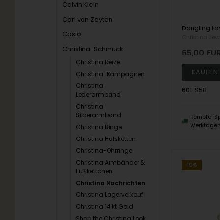
Calvin Klein
Carl von Zeyten
Casio
Christina Jew
Christina-Schmuck
65,00
EU
Christina Reize
Christina-Kampagnen
Christina
601-S58
Lederarmband
Christina
Silberarmband
Remote-Sp
Werktage
Christina Ringe
Christina Halsketten
Christina-Ohrringe
Christina Armbänder &
19%
Fußkettchen
Christina Nachrichten
Christina Lagerverkauf
Christina 14 kt Gold
Shop the Christina Look