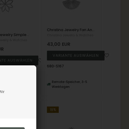
Christina Jewelry Fan Anhänger, model 680-S167
Christina Jewelry Simple Flower Anhänger, model 680-S168
Christina Jewelry & Watches
ewelry & Watches
43,00
EUR
UR
680-S167
Remote-Speicher, 3-5
er
Werktagen
Wir
18%