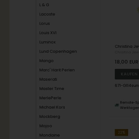
L & G
Lacoste
Lorus
Louis XVI
Luminox
Lund Copenhagen
Christina Jew
Mango
18,00
EUR
Marc' Harit Perlen
Maserati
671-G114sun
Master Time
MerlePerle
Remote-Sp
Michael Kors
Werktage
Mockberg
Mojoo
22%
Mondaine