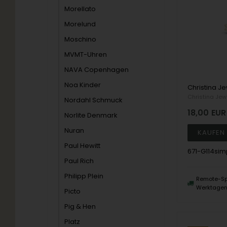
Morellato
Morelund
Moschino
MVMT-Uhren
NAVA Copenhagen
Noa Kinder
Christina Jew
Nordahl Schmuck
18,00
EUR
Norlite Denmark
Nuran
Paul Hewitt
671-G114sim
Paul Rich
Philipp Plein
Remote-Sp
Werktage
Picto
Pig & Hen
Platz