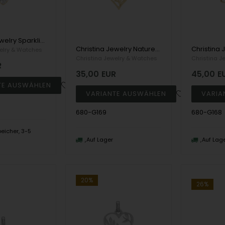
Christina Jewelry Sparkling Love Anhänger, model 680-G170
Christina Jewelry Nature Love Anhänger, model 680-G169
elry & Watches
Christina Jewelry & Watches
Christina J
R
35,00
EUR
45,00
E
680-G169
680-G168
eicher, 3-5
n
Auf Lager
Auf Lag
20%
26%