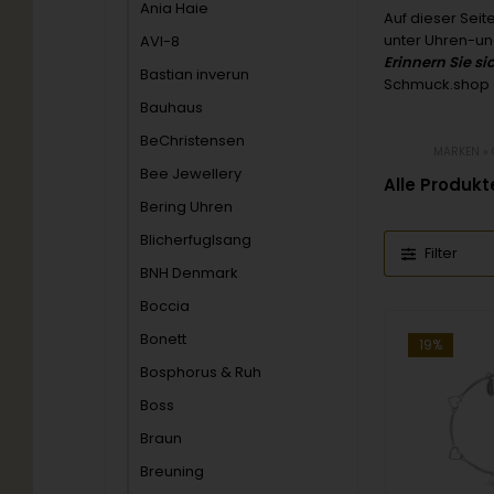
Ania Haie
Auf dieser Seit
unter Uhren-u
AVI-8
Erinnern Sie si
Bastian inverun
Schmuck.shop
Bauhaus
BeChristensen
MARKEN
»
Bee Jewellery
Alle Produkt
Bering Uhren
Blicherfuglsang
Filter
BNH Denmark
Boccia
Bonett
19%
Bosphorus & Ruh
Boss
Braun
Breuning