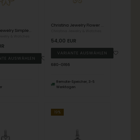
Christina Jewelry Flower Heaven Anhänger, model 680-G166
Christina Jewelry Simple Flower Anhänger, model 680-G168
Christina Jewelry & Watches
ewelry & Watches
54,00
EUR
UR
680-G166
Remote-Speicher, 3-5
er
Werktagen
19%