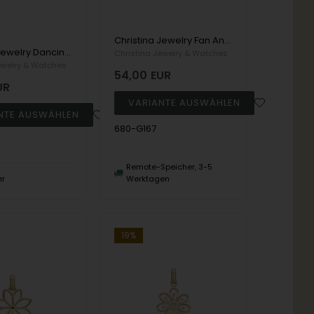
Christina Jewelry Fan Anhänger, model 680-G167
Christina Jewelry Dancing Love Anhänger, model 680-G171
Christina Jewelry & Watches
ewelry & Watches
54,00
EUR
UR
680-G167
Remote-Speicher, 3-5
er
Werktagen
19%