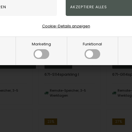
Cookie-Details anzeigen
Christina Jewelry Flower Heaven Anhänger, model 680-S166
Christina Jewelry Sparkling Love Earrings, model 671-S114sparkling l
elry & Watches
Christina Jewelry & Watches
Christina J
Marketing
Funktional
R
14,00
EUR
16,00
EU
671-S114sparkling l
671-G114sp
eicher, 3-5
Remote-Speicher, 3-5
Remote-S
n
Werktagen
Werktag
23%
27%