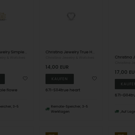
Christina Jewelry Simple Flower Earrings, model 671-G114simple flowe
Christina Jewelry True Heart Earrings, model 671-S114true heart
elry & Watches
Christina Jewelry & Watches
Christina J
14,00
EUR
17,00
EU
ple flowe
671-S114true heart
671-G114tr
eicher, 3-5
Remote-Speicher, 3-5
n
Werktagen
Auf Lag