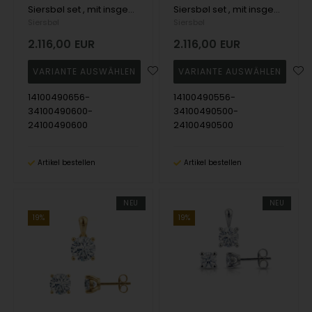
Siersbøl set , mit insgesamt 1,50 ct Top Wesselston VS2
Siersbøl set , mit insgesamt 1,50 ct Top Wesselston VS2
Siersbøl
Siersbøl
2.116,00
EUR
2.116,00
EUR
14100490656-
14100490556-
34100490600-
34100490500-
24100490600
24100490500
Artikel bestellen
Artikel bestellen
NEU
NEU
19%
19%