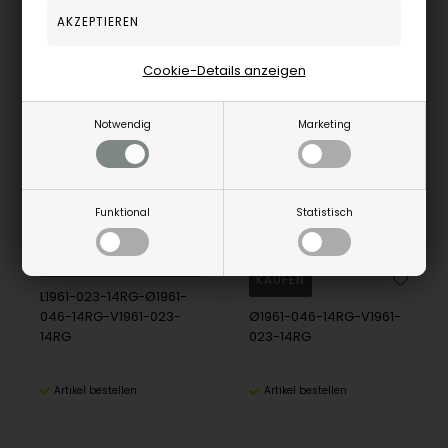
33%
Cookie-Details anzeigen
Notwendig
Marketing
Nuran set , mit insgesamt 0,92 ct Wesselton SI
NURAN
Nuran set , mit insgesamt 0,69 ct Wesselton SI
NURAN
Funktional
Statistisch
3.746,00
EUR
2.299,00
EUR
L1961-023-14RG-Ø1961-
046-14RG-V1961-023-
Ø1961-046-14RG-V1961-
14RG
023-14RG
Artikel bestellen
Artikel bestellen