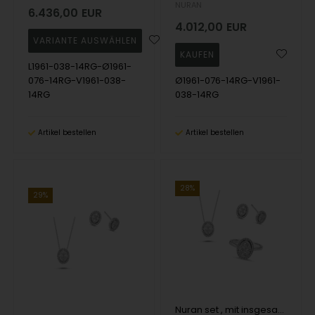
NURAN
6.436,00
EUR
4.012,00
EUR
L1961-038-14RG-Ø1961-
076-14RG-V1961-038-
Ø1961-076-14RG-V1961-
14RG
038-14RG
Artikel bestellen
Artikel bestellen
28%
29%
Nuran set , mit insgesamt 1,96 ct Wesselton SI