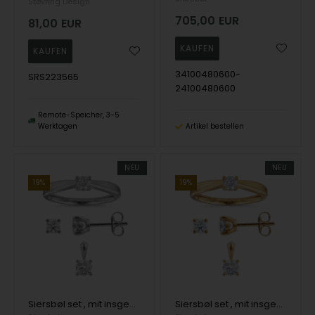
Støvring Design
705,00
EUR
81,00
EUR
34100480600-
SRS223565
24100480600
Remote-Speicher, 3-5
Werktagen
Artikel bestellen
NEU
NEU
19%
19%
Siersbøl set , mit insgesamt 0,75 ct Top Wesselston VS2
Siersbøl set , mit insgesamt 0,75 ct Top Wesselston VS2