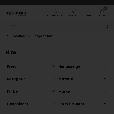
0
KUNDENKLUB
FAVORIT
MENU
KORB
Umtausch & Rückgabe hier
T
Filter
Preis
Nur anzeigen
Kategorie
Material
Farbe
Marke
Geschlecht
Form / Muster