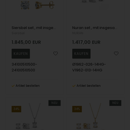
Siersbøl set , mit insgesamt 2,00 ct Top Wesselston VS2
Nuran set , mit insgesamt 0,69 ct Wesselton SI
Siersbøl
NURAN
1.845,00
EUR
1.417,00
EUR
34100510500-
Ø1962-026-14HG-
24100510500
V1962-013-14HG
Artikel bestellen
Artikel bestellen
NEU
NEU
34%
34%