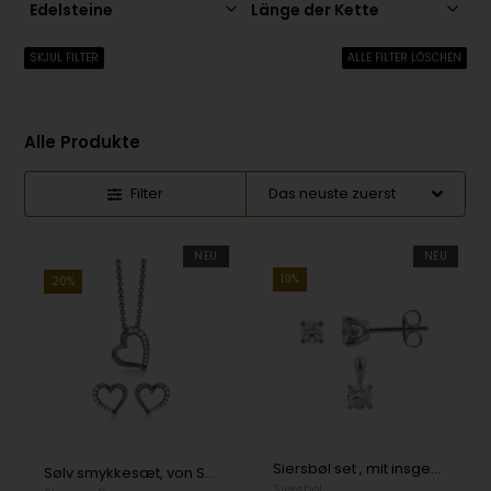
Edelsteine
Länge der Kette
SKJUL FILTER
ALLE FILTER LÖSCHEN
Alle Produkte
Filter
NEU
NEU
19%
20%
Siersbøl set , mit insgesamt 0,50 ct Top Wesselston VS2
Sølv smykkesæt, von Støvring Design
Siersbøl