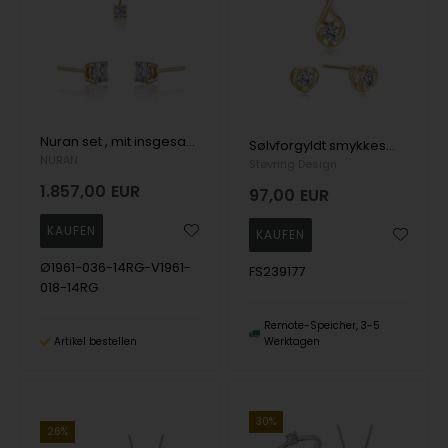
Nuran set , mit insgesamt 0,54 ct Wesselton SI
Sølvforgyldt smykkesæt, von Støvring Design
NURAN
Støvring Design
1.857,00
EUR
97,00
EUR
Ø1961-036-14RG-V1961-
FS239177
018-14RG
Remote-Speicher, 3-5
Artikel bestellen
Werktagen
30%
26%