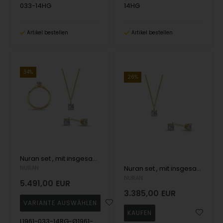
033-14HG
14HG
Artikel bestellen
Artikel bestellen
34%
26%
Nuran set , mit insgesamt 1,32 ct Wesselton SI
NURAN
Nuran set , mit insgesamt 0,99 ct Wesselton SI
NURAN
5.491,00
EUR
3.385,00
EUR
L1961-033-14RG-Ø1961-