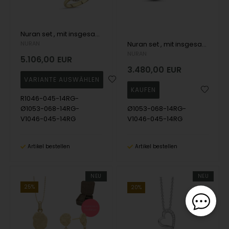
Nuran set , mit insgesamt 1,12 ct Wesselton SI
NURAN
Nuran set , mit insgesamt 0,84 ct Wesselton SI
NURAN
5.106,00
EUR
3.480,00
EUR
R1046-045-14RG-
Ø1053-068-14RG-
Ø1053-068-14RG-
V1046-045-14RG
V1046-045-14RG
Artikel bestellen
Artikel bestellen
NEU
NEU
25%
20%