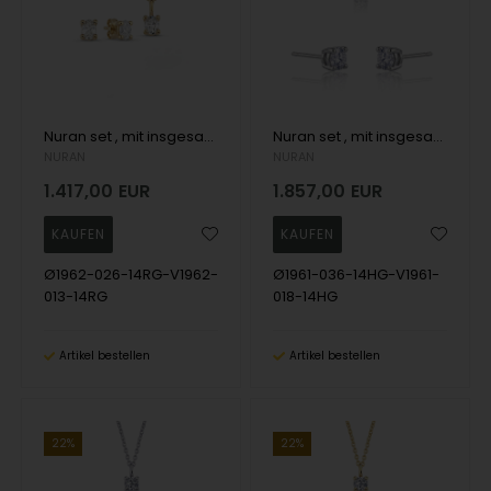
Nuran set , mit insgesamt 0,69 ct Wesselton SI
Nuran set , mit insgesamt 0,54 ct Wesselton SI
NURAN
NURAN
1.417,00
EUR
1.857,00
EUR
Ø1962-026-14RG-V1962-
Ø1961-036-14HG-V1961-
013-14RG
018-14HG
Artikel bestellen
Artikel bestellen
22%
22%