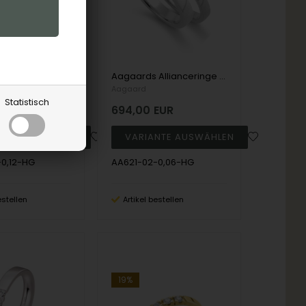
Aagaards Allianceringe model 621 - 14 kt hvidguld med 3 stk 0,04 ct TW/SI
Aagaards Allianceringe model 621 - 14 kt hvidguld med 3 stk 0,02 ct TW/SI
Aagaard
Statistisch
EUR
694,00
EUR
0,12-HG
AA621-02-0,06-HG
estellen
Artikel bestellen
19%