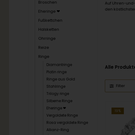
Broschen
Auf Uhren-und-
den köstlichst
Eheringe ❤
Fußkettchen
Halsketten
Ohrringe
Reize
Ringe
Diamantringe
Alle Produkt
Platin ringe
Ringe aus Gold
Filter
Stahlringe
Trilogy ringe
Silberne Ringe
Eheringe ❤
19%
Vergoldete Ringe
Rosa vergoldete Ringe
Allianz-Ring