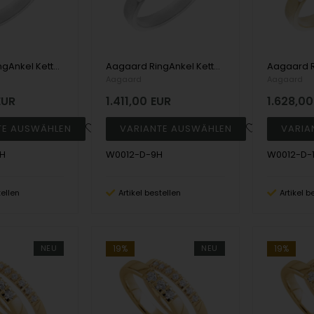
Aagaard RingAnkel Kette, mitt 0,40 ct Labgrown diamanter Top Wesselton / SI
Aagaard RingAnkel Kette, mitt 0,40 ct Labgrown diamanter Top Wesselton / SI
Aagaard
Aagaard
EUR
1.411,00
EUR
1.628,00
H
W0012-D-9H
W0012-D-
tellen
Artikel bestellen
Artikel b
NEU
19%
NEU
19%