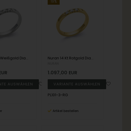
19%
Nuran 9 kt Weißgold Diamant Allianz Ring, aus Nuran Classic Serie mit 3 Stück 0,07 kt Diamanten Wesselton / SI
Nuran 14 Kt Rotgold Diamant Allianz Ring, aus Nuran Classic Serie mit 3 Stück 0,04 Kt Diamanten Wesselton / SI
NURAN
EUR
1.097,00
EUR
PL101-3-RG
er
Artikel bestellen