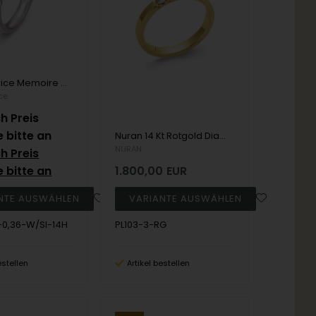
Saint Maurice Memoire Ring aus 14 Karat Weißgold mit 3 x 0,12 Karat Diamanten
ce
h Preis
e bitte an
Nuran 14 Kt Rotgold Diamant Allianz Ring, aus Nuran Classic Serie mit 3 Stück 0,07 Kt Diamanten Wesselton / SI
NURAN
h Preis
e bitte an
1.800,00
EUR
0,36-W/SI-14H
PL103-3-RG
estellen
Artikel bestellen