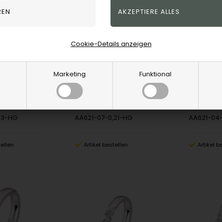
Cookie-Details anzeigen
Aagaards Allianceringe model 621 - 14 kt hvidguld med 3 stk 0,11 ct TW/SI
Aagaards Allianceringe model 621 - 14 kt hvidguld med 3 stk 0,07 ct TW/SI
Aagaard
Aagaard
Marketing
Funktional
EUR
1.498,00
EUR
966,00
33-HG
AA621-07-0,21-HG
AA621-04-
tellen
Artikel bestellen
Artikel b