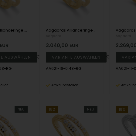
Aagaards Allianceringe model 621 - 14 kt rødguld med 3 stk 0,21 ct TW/SI
Aagaards Allianceringe model 621 - 14 kt rødguld med 3 stk 0,16 ct TW/SI
Aagaard
Aagaard
EUR
3.040,00
EUR
2.269,0
,63-RG
AA621-16-0,48-RG
AA621-11-
tellen
Artikel bestellen
Artikel b
NEU
19%
NEU
19%