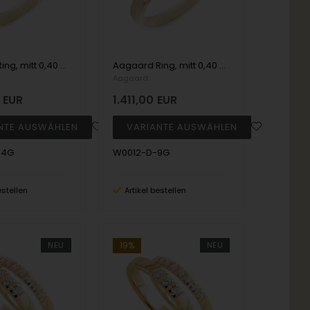
Aagaard Ring, mitt 0,40 ct Labgrown diamanter Top Wesselton / SI
Aagaard Ring, mitt 0,40 ct Labgrown diamanter Top Wesselton / SI
Aagaard
EUR
1.411,00
EUR
14G
W0012-D-9G
estellen
Artikel bestellen
NEU
19%
NEU