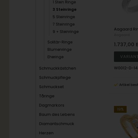
1 Stein Ringe
3 Steinringe
5 Steinringe
7 Steinringe
9 + Steinringe
Aagaard
Solitär-Ringe
1.737,00
Blumenringe
Eheringe
W0012-D-14
Schmuckkästchen
Schmuckpflege
Artikel bes
Schmuckset
Tåringe
Dagmarkors
19%
Baum des Lebens
Diamantschmuck
Herzen