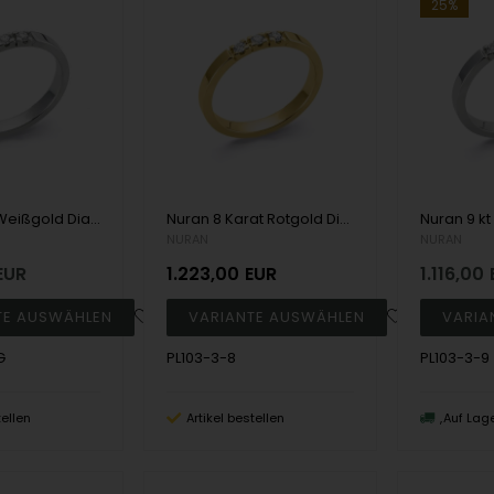
25%
Nuran 14 kt Weißgold Diamant Allianz Ring, aus Nuran Classic Serie mit 3 Stück 0,07 kt Diamanten Wesselton / SI
Nuran 8 Karat Rotgold Diamant Allianz Ring, aus Nuran Classic Serie mit 3 Stück 0,07 Karat Diamanten Wesselton / SI
NURAN
NURAN
EUR
1.223,00
EUR
1.116,00
G
PL103-3-8
PL103-3-9
tellen
Artikel bestellen
Auf Lag