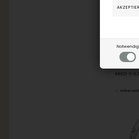
Aagaard
Notwendig
2.160,00
AA621-11-0,
Artikel bes