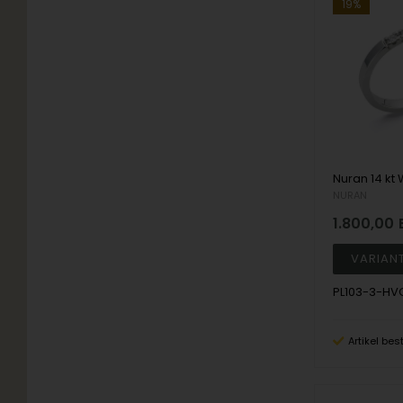
19%
NURAN
1.800,00
PL103-3-HV
Artikel bes