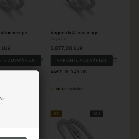
Aagaards Allianceringe model 621 - 14 kt hvidguld med 3 stk 0,21 ct TW/SI
Aagaards Allianceringe model 621 - 14 kt hvidguld med 3 stk 0,16 ct TW/SI
Aagaard
0
EUR
2.877,00
EUR
0,63-HG
AA621-16-0,48-HG
estellen
Artikel bestellen
Wir
NEU
6%
NEU