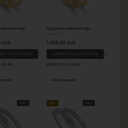
Aagaards Allianceringe model 621 - 14 kt rødguld med 3 stk 0,11 ct TW/SI
Aagaards Allianceringe model 621 - 14 kt rødguld med 3 stk 0,07 ct TW/SI
Aagaard
0
EUR
1.606,00
EUR
0,33-RG
AA621-07-0,21-RG
estellen
Artikel bestellen
NEU
19%
NEU