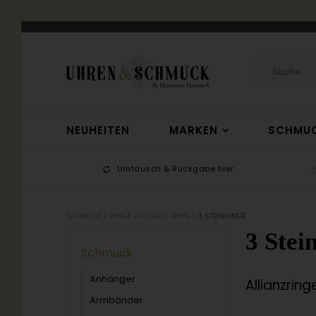
NEUHEITEN
MARKEN
SCHMU
-17
Umtausch & Rückgabe hier
SCHMUCK
»
RINGE
»
ALLIANZ-RING
»
3 STEINRINGE
3 Stei
Schmuck
Anhänger
Allianzrin
Armbänder