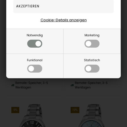
Cookie-Details anzeigen
Festina F20739/4 ladies watch 34mm 5ATM
Festina F20739/2 ladies watch 34mm 5ATM
Notwendig
Marketing
Festina
Festina
115,00
EUR
117,00
EUR
Funktional
Statistisch
F20739/4
F20739/2
Remote-Speicher, 3-5
Remote-Speicher, 3-5
Werktagen
Werktagen
9%
19%