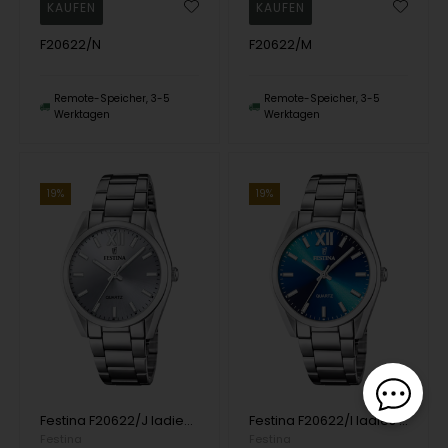
F20622/N
F20622/M
Remote-Speicher, 3-5
Remote-Speicher, 3-5
Werktagen
Werktagen
19%
19%
Festina F20622/J ladies watch 37mm 5ATM
Festina F20622/I ladies watch 37mm 5ATM
Festina
Festina