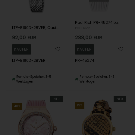
Paul Rich PR-45274 Ladies Watch Heart Of The Ocean 38mm 5ATM Wristwatch
LTP-B190D-2BVER, Casio Timeless LTP-B190D-2BVER Quartz Dame m/lænke
Paul Rich
92,00
EUR
288,00
EUR
LTP-B190D-2BVER
PR-45274
Remote-Speicher, 3-5
Remote-Speicher, 3-5
Werktagen
Werktagen
NEU
NEU
19%
48%