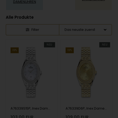
DAMENUHREN
Alle Produkte
Filter
NEU
NEU
19%
19%
A76339S15P, Inex Dame, 25x36mm Quartz Dame m/lænke
A76339D6P, Inex Dame, 25x36mm Quartz Dame m/lænke
103,00
EUR
109,00
EUR