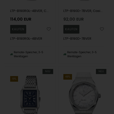
LTP-B190RGL-4BVER, Casio Timeless LTP-B190RGL-4BVER Quartz Dame m/rem
LTP-B190D-7BVER, Casio Timeless LTP-B190D-7BVER Quartz Dame m/lænke
114,00
EUR
92,00
EUR
LTP-B190RGL-4BVER
LTP-B190D-7BVER
Remote-Speicher, 3-5
Remote-Speicher, 3-5
Werktagen
Werktagen
NEU
NEU
48%
19%