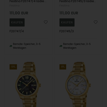
Festina F20747/4 ladies watch Mademoiselle 23mm 5ATM
Festina F20745/3 ladies watch Mademoiselle 26mm 5ATM
Festina
Festina
111,00
EUR
111,00
EUR
F20747/4
F20745/3
Remote-Speicher, 3-5
Remote-Speicher, 3-5
Werktagen
Werktagen
19%
8%