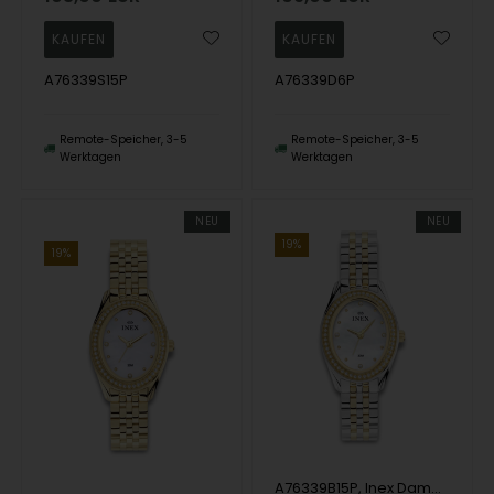
A76339S15P
A76339D6P
Remote-Speicher, 3-5
Remote-Speicher, 3-5
Werktagen
Werktagen
NEU
NEU
19%
19%
A76339B15P, Inex Dame, 25x36mm Quartz Dame m/lænke