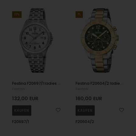
10%
1%
Festina F20697/1 ladies watch 31mm 10ATM
Festina F20604/2 ladies watch Boyfriend Chronograph 39mm 10ATM
Festina
Festina
132,00
EUR
160,00
EUR
F20697/1
F20604/2