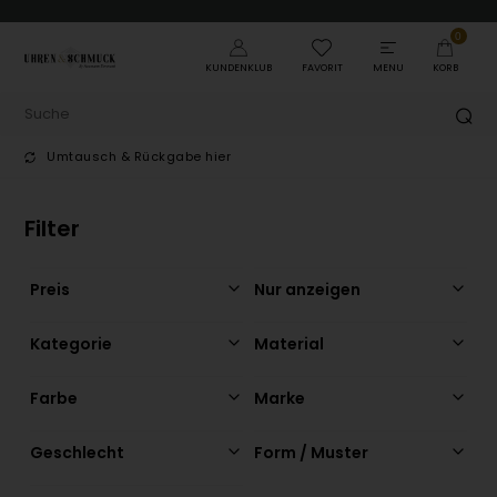
0
KUNDENKLUB
FAVORIT
MENU
KORB
 hier
Trust Ecommerce Europe
Filter
Preis
Nur anzeigen
Kategorie
Material
Farbe
Marke
Geschlecht
Form / Muster