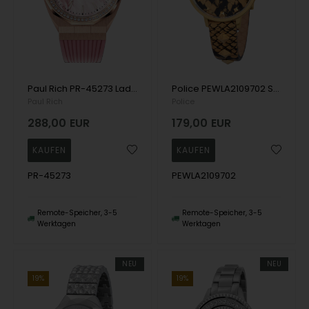
Paul Rich PR-45273 Ladies Watch Heart Of The Ocean 38mm 5ATM Wristwatch
Police PEWLA2109702 Socotra ladies 36mm 3ATM Wristwatch
Paul Rich
Police
288,00
EUR
179,00
EUR
PR-45273
PEWLA2109702
Remote-Speicher, 3-5
Remote-Speicher, 3-5
Werktagen
Werktagen
NEU
NEU
19%
19%