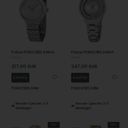
Police PL16072BS.04M Agra ladies 34mm 3ATM Wristwatch
Police PL16037BS.04M Pilat ladies 36mm 3ATM Wristwatch
Police
Police
217,00
EUR
247,00
EUR
PL16072BS.04M
PL16037BS.04M
Remote-Speicher, 3-5
Remote-Speicher, 3-5
Werktagen
Werktagen
NEU
NEU