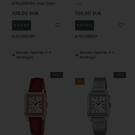
A76339D15P, Inex Dame, 25x36mm Quartz Dame m/lænke
Inex
109,00
EUR
109,00
EUR
A76339D15P
A76339B15P
Remote-Speicher, 3-5
Remote-Speicher, 3-5
Werktagen
Werktagen
NEU
NEU
19%