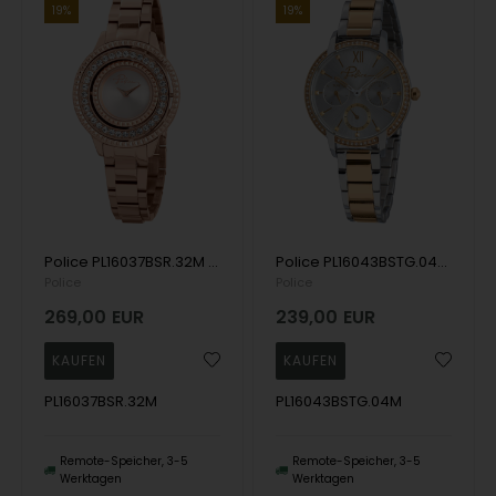
19%
19%
Police PL16037BSR.32M Pilat ladies 36mm 3ATM Wristwatch
Police PL16043BSTG.04M Nadu ladies 34mm 3ATM Wristwatch
Police
Police
269,00
EUR
239,00
EUR
PL16037BSR.32M
PL16043BSTG.04M
Remote-Speicher, 3-5
Remote-Speicher, 3-5
Werktagen
Werktagen