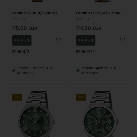
Festina F20601/2 ladies watch Mademoiselle 30mm 5ATM
Festina F20594/2 ladies watch 35mm 5ATM
Festina
Festina
115,00
EUR
114,00
EUR
F20601/2
F20594/2
Remote-Speicher, 3-5
Remote-Speicher, 3-5
Werktagen
Werktagen
10%
19%