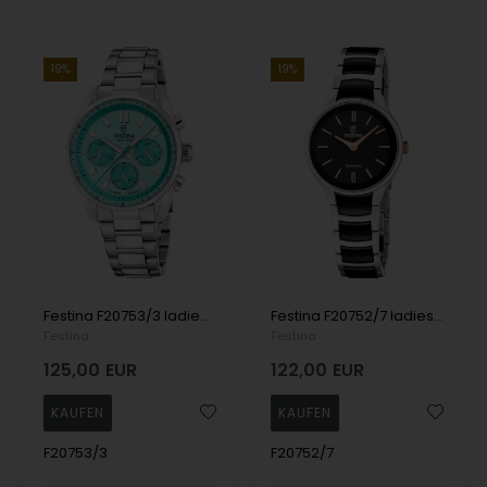
19%
19%
Festina F20753/3 ladies watch Boyfriend Chronograph 38mm 10ATM
Festina F20752/7 ladies watch Ceramic 31mm 5ATM
Festina
Festina
125,00
EUR
122,00
EUR
F20753/3
F20752/7