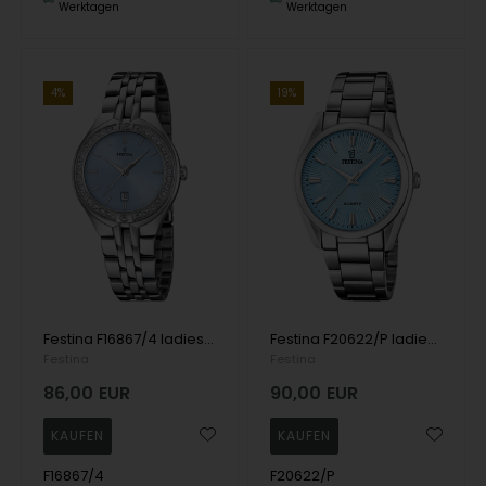
Werktagen
Werktagen
4%
19%
Festina F16867/4 ladies watch Mademoiselle 33mm 5ATM
Festina F20622/P ladies watch 37mm 5ATM
Festina
Festina
86,00
EUR
90,00
EUR
F16867/4
F20622/P