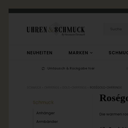
NEUHEITEN
MARKEN
SCHMU
-17
Umtausch & Rückgabe hier
SCHMUCK
»
OHRRINGE
»
GOLD-OHRRINGE
»
ROSÉGOLD-OHRRINGE
Roség
Schmuck
Anhänger
Die warmen ros
Armbänder