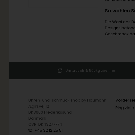
So wählen Si
Die Wahl des D
Designs betone
Geschmack das
25 51
Umtausch & Rückgabe hier
Uhren-und-schmuck.shop by Houmann
Vordersei
Ægirsvej 12
Ring ziele
DK3600 Frederikssund
Danmark
CVR: DK43277774
+45 32 12 25 51