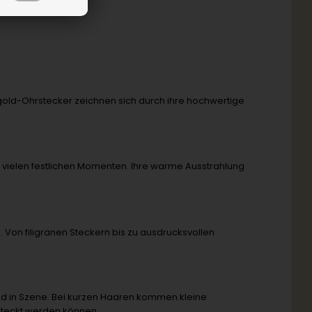
égold-Ohrstecker zeichnen sich durch ihre hochwertige
vielen festlichen Momenten. Ihre warme Ausstrahlung
 Von filigranen Steckern bis zu ausdrucksvollen
d in Szene. Bei kurzen Haaren kommen kleine
steckt werden können.