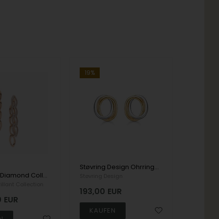
19%
Støvring Design Ohrringe aus 8 kt Gold, 3 in 1 mit polierter Oberfläche, Modell 60166970
Houmann Diamond Collection Legami OhrringHalskette, mitt Total 0,98 ct
Støvring Design
llant Collection
193,00
EUR
0
EUR