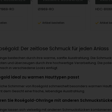
V1969-RO
Ø1969-RO
HDC-B106
tellen
Artikel bestellen
Artikel b
oségold: Der zeitlose Schmuck für jeden Anlass
nge bestechen durch ihre warme, sanfte Ausstrahlung. Die Schmucks
oten und überzeugen durch ihre hochwertige Verarbeitung. Die polie
nisch in verschiedene Looks einfügt.
gold ideal zu warmen Hauttypen passt
tliche Schimmer von Roségold schmeichelt besonders warmen Hauttyp
iht dem Gesicht eine frische, lebendige Ausstrahlung.
ren Sie Roségold-Ohrringe mit anderen Schmuckstück
nge lassen sich vielseitig mit anderen Schmuckstücken kombinieren