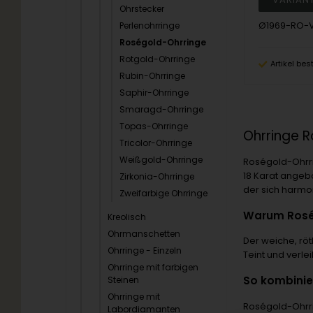
Ohrstecker
Ø1969-RO-
Perlenohrringe
Roségold-Ohrringe
Rotgold-Ohrringe
Artikel bes
Rubin-Ohrringe
Saphir-Ohrringe
Smaragd-Ohrringe
Topas-Ohrringe
Ohrringe R
Tricolor-Ohrringe
Weißgold-Ohrringe
Roségold-Ohrri
18 Karat angeb
Zirkonia-Ohrringe
der sich harmo
Zweifarbige Ohrringe
Warum Rosé
Kreolisch
Ohrmanschetten
Der weiche, rö
Ohrringe - Einzeln
Teint und verle
Ohrringe mit farbigen
So kombinie
Steinen
Ohrringe mit
Roségold-Ohrri
Labordiamanten