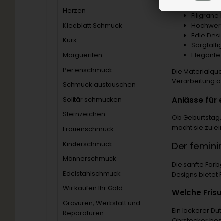
14-Karat
Herzen
Filigrane
Kleeblatt Schmuck
Hochwert
Edle Des
Kurs
Sorgfälti
Margueriten
Elegante
Perlenschmuck
Die Materialqu
Verarbeitung a
Schmuck austauschen
Anlässe für
Solitär schmucken
Sternzeichen
Ob Geburtstag,
macht sie zu e
Frauenschmuck
Kinderschmuck
Der femin
Männerschmuck
Die sanfte Farb
Edelstahlschmuck
Designs bietet 
Wir kaufen Ihr Gold
Welche Frisu
Gravuren, Werkstatt und
Ein lockerer D
Reparaturen
Ohrstecker bes