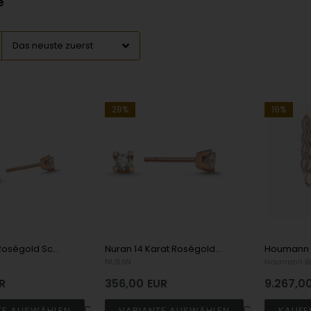
e
28%
19%
Nuran 14 kt Roségold Schmuckset, aus der Star 4 Grab Serie mit 3 x 0,03 ct Diamanten Wesselton SI
Nuran 14 Karat Roségold Ohrstecker, aus der Star 4 Grab Serie mit 2 x 0,05 Karat Diamanten Wesselton SI
NURAN
Houmann Bri
R
356,00
EUR
9.267,0