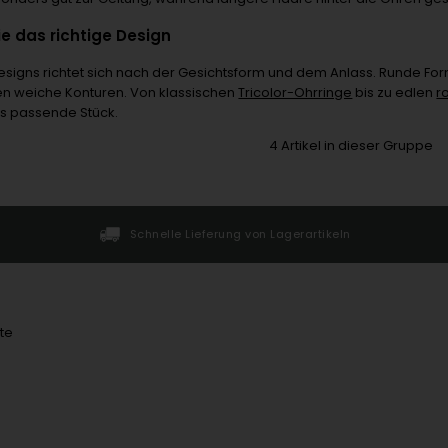
e das richtige Design
esigns richtet sich nach der Gesichtsform und dem Anlass. Runde F
n weiche Konturen. Von klassischen
Tricolor-Ohrringe
bis zu edlen
r
 passende Stück.
4
Artikel in dieser Gruppe
Schnelle Lieferung von Lagerartikeln
te