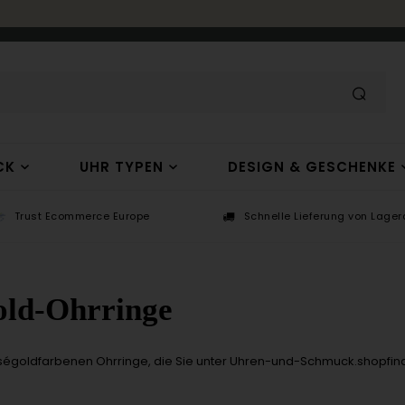
CK
UHR TYPEN
DESIGN & GESCHENKE
Trust Ecommerce Europe
Schnelle Lieferung von Lagera
old-Ohrringe
égoldfarbenen Ohrringe, die Sie unter Uhren-und-Schmuck.shopfin