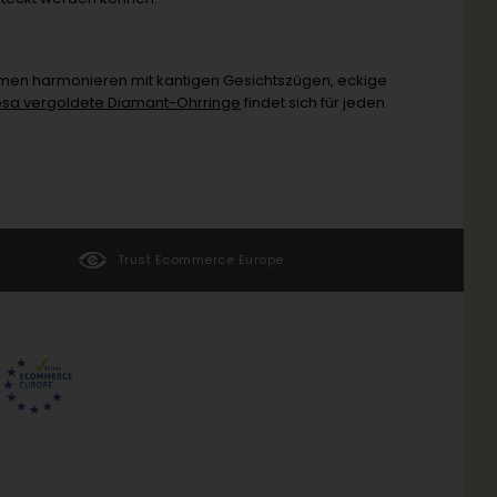
ormen harmonieren mit kantigen Gesichtszügen, eckige
osa vergoldete Diamant-Ohrringe
findet sich für jeden
Trust Ecommerce Europe