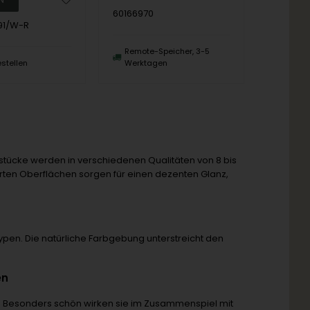
60166970
91/W-R
Remote-Speicher, 3-5
estellen
Werktagen
tücke werden in verschiedenen Qualitäten von 8 bis
rten Oberflächen sorgen für einen dezenten Glanz,
en. Die natürliche Farbgebung unterstreicht den
en
. Besonders schön wirken sie im Zusammenspiel mit