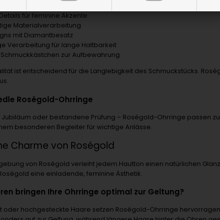
 und 18-Karat Ausführungen für hohe Qualität
 Details für feminine Akzente
ige Materialverarbeitung
igns mit Diamantbesatz
ge Verarbeitung für lange Haltbarkeit
 Schmuckkästchen zur Aufbewahrung
alität ist entscheidend für die Langlebigkeit des Schmuckstücks. Ros
us.
 edle Roségold-Ohrringe
 Jubiläum oder bestandene Prüfung – Roségold-Ohrringe passen zu 
inem besonderen Begleiter für wichtige Anlässe.
ine Charme von Roségold
gebung von Roségold verleiht jedem Hautton einen natürlichen Glanz.
Roségold eine einladende, feminine Ästhetik.
ren bringen Ihre Ohrringe optimal zur Geltung?
utt oder hochgesteckte Haare setzen Roségold-Ohrringe hervorragen
onders gut zur Geltung, während längere Haare hinter die Ohren ge