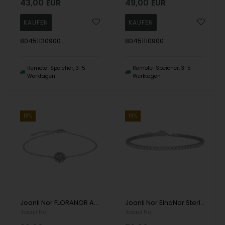
43,00
EUR
49,00
EUR
80451120900
80451110900
Remote-Speicher, 3-5
Remote-Speicher, 3-5
Werktagen
Werktagen
18%
19%
Joanli Nor FLORANOR Armband aus Sterlingsilber Armband mit Kreisanhänger mit farbigen Steinen
Joanli Nor ElnaNor Sterlingsilber-Armband mit glänzender Oberfläche
Joanli Nor
Joanli Nor