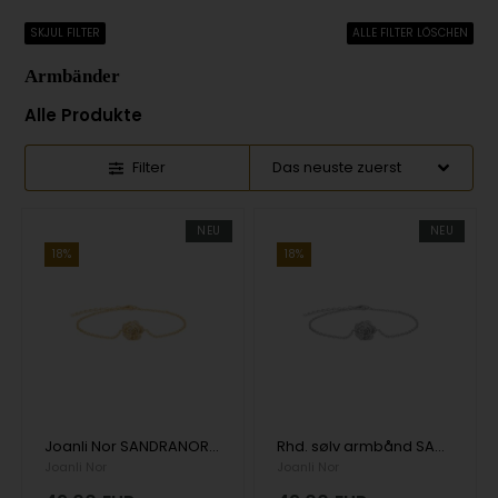
SKJUL FILTER
ALLE FILTER LÖSCHEN
Armbänder
Alle Produkte
Filter
NEU
NEU
18%
18%
Joanli Nor SANDRANOR Armband vergoldet Silber mit Zirkonia
Rhd. sølv armbånd SANDRANOR, von Joanli Nor
Joanli Nor
Joanli Nor