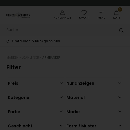
0
KUNDENKLUB
FAVORIT
MENU
KORB
Umtausch & Rückgabe hier
T
MARKEN
»
JOANLI NOR
»
ARMBÄNDER
Filter
Preis
Nur anzeigen
Kategorie
Material
Farbe
Marke
Geschlecht
Form / Muster