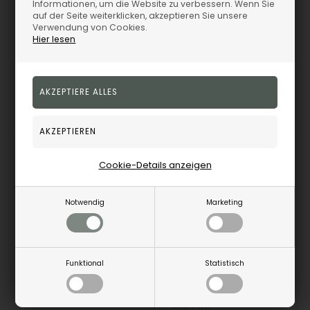
Informationen, um die Website zu verbessern. Wenn Sie
38,00
EUR
38,00
EUR
auf der Seite weiterklicken, akzeptieren Sie unsere
Verwendung von Cookies.
Hier lesen
80450370900
80450497900
Remote-Speicher, 3-5
Remote-Speicher, 3-5
Werktagen
Werktagen
18%
Cookie-Details anzeigen
23%
Notwendig
Marketing
Funktional
Statistisch
Joanli Nor Alma vergoldetes Sterlingsilberarmband mit polierter Oberfläche
Joanli Nor Aida vergoldetes Sterlingsilberarmband mit polierter Oberfläche
Joanli Nor
Joanli Nor