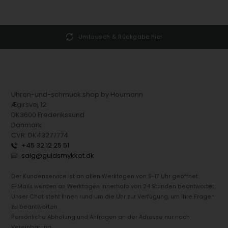
Umtausch & Rückgabe hier
Uhren-und-schmuck.shop by Houmann
Ægirsvej 12
DK3600 Frederikssund
Danmark
CVR: DK43277774
+45 32 12 25 51
salg@guldsmykket.dk
Der Kundenservice ist an allen Werktagen von 9-17 Uhr geöffnet.
E-Mails werden an Werktagen innerhalb von 24 Stunden beantwortet.
Unser Chat steht Ihnen rund um die Uhr zur Verfügung, um Ihre Fragen
zu beantworten.
Persönliche Abholung und Anfragen an der Adresse nur nach
Vereinbarung.