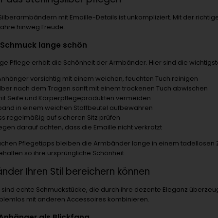
Silberarmbändern mit Emaille-Details ist unkompliziert. Mit der richti
Jahre hinweg Freude.
hr Schmuck lange schön
e Pflege erhält die Schönheit der Armbänder. Hier sind die wichtigste
Anhänger vorsichtig mit einem weichen, feuchten Tuch reinigen
silber nach dem Tragen sanft mit einem trockenen Tuch abwischen
mit Seife und Körperpflegeprodukten vermeiden
and in einem weichen Stoffbeutel aufbewahren
ss regelmäßig auf sicheren Sitz prüfen
gen darauf achten, dass die Emaille nicht verkratzt
fachen Pflegetipps bleiben die Armbänder lange in einem tadellosen 
behalten so ihre ursprüngliche Schönheit.
der Ihren Stil bereichern können
sind echte Schmuckstücke, die durch ihre dezente Eleganz überzeu
oblemlos mit anderen Accessoires kombinieren.
nhänger als Blickfang