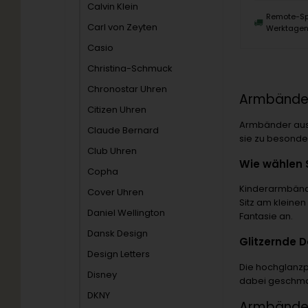
Calvin Klein
Remote-Sp
Carl von Zeyten
Werktage
Casio
Christina-Schmuck
Chronostar Uhren
Armbänder
Citizen Uhren
Armbänder aus 
Claude Bernard
sie zu besonde
Club Uhren
Wie wählen 
Copha
Kinderarmbände
Cover Uhren
Sitz am kleine
Daniel Wellington
Fantasie an.
Dansk Design
Glitzernde D
Design Letters
Die hochglanzp
Disney
dabei geschmac
DKNY
Armbänder 