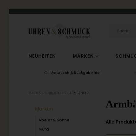
NEUHEITEN
MARKEN
SCHMU
-17
Umtausch & Rückgabe hier
MARKEN
»
SCHMUCKLINE
»
ARMBÄNDER
Armbä
Marken
Abeler & Söhne
Alle Produkt
Alura