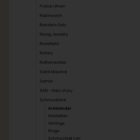
Police Uhren
Rabinovich
Randers Sølv
Risvig Jewelry
Rosefield
Rotary
Rothenschild
Saint Maurice
Samie
SAN - links of joy
SchmuckLine
Armbänder
Halsketten
Ohrringe
Ringe
Schmuckset von