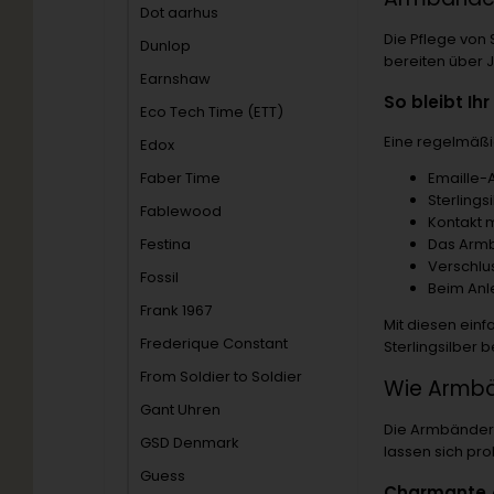
Dot aarhus
Die Pflege von 
Dunlop
bereiten über 
Earnshaw
So bleibt I
Eco Tech Time (ETT)
Eine regelmäßig
Edox
Faber Time
Emaille-
Sterling
Fablewood
Kontakt 
Festina
Das Armb
Verschlu
Fossil
Beim Anle
Frank 1967
Mit diesen ein
Frederique Constant
Sterlingsilber 
From Soldier to Soldier
Wie Armbän
Gant Uhren
Die Armbänder 
GSD Denmark
lassen sich pr
Guess
Charmante A