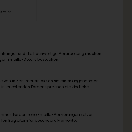
estellen
nen Anhänger und die hochwertige Verarbeitung machen
gen Emaille-Details bestechen.
nge von 16 Zentimetern bieten sie einen angenehmen
n in leuchtenden Farben sprechen die kindliche
himmer. Farbenfrohe Emaille-Verzierungen setzen
llen Begleitern für besondere Momente.