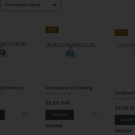
20%
20%
SmykkeLine 925 Sterling Silber Armband, lila Elefant mit glänzender Oberfläche, Modell 15023416
SmykkeLine 925 Sterling Silber Armband, blauer Elefant mit glänzender Oberfläche, Modell 15023616
gn
Støvring Design
Støvring De
R
32,00
EUR
32,00
E
15023616
15023210