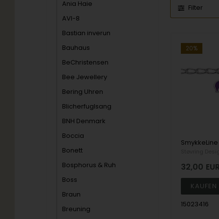
Ania Haie
Filter
AVI-8
Bastian inverun
Bauhaus
20%
BeChristensen
Bee Jewellery
Bering Uhren
Blicherfuglsang
BNH Denmark
Boccia
Bonett
Støvring Desi
Bosphorus & Ruh
32,00
EU
Boss
Braun
15023416
Breuning