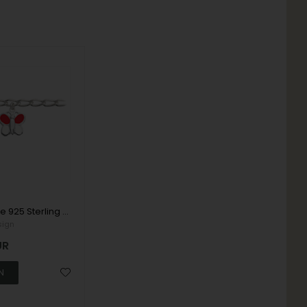
SmykkeLine 925 Sterling Silber Armband, Schmetterling mit glänzender Oberfläche, Modell 15023210
sign
UR