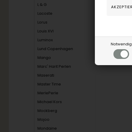
L & G
Lacoste
Lorus
Louis XVI
Luminox
Notwendig
Lund Copenhagen
Mango
Marc' Harit Perlen
Maserati
Master Time
MerlePerle
Michael Kors
Mockberg
Mojoo
Mondaine