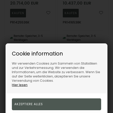
20.714,00
EUR
10.437,00
EUR
PR1425536K
PR1416538K
Remote-Speicher, 3-5
Remote-Speicher, 3-5
Werktagen
Werktagen
Cookie information
32%
32%
Wir verwenden Cookies zum Sammeln von Statistiken
und zur Verkehrsmessung. Wir verwenden die
Informationen, um die Website zu verbessern. Wenn Sie
auf der Seite weiterklicken, akzeptieren Sie unsere
Verwendung von Cookies.
Hier lesen
14 kt Runde Panzer Armbänder und Halsketten von Danske BNH
14 kt Runde Panzer Armbänder und Halsketten von Danske BNH
BNH
BNH