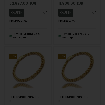
22.937,00
EUR
11.906,00
EUR
PR1425540K
PR1416542K
Remote-Speicher, 3-5
Remote-Speicher, 3-5
Werktagen
Werktagen
32%
32%
14 kt Runde Panzer Armbänder und Halsketten von Danske BNH
14 kt Runde Panzer Armbänder und Halsketten von Danske BNH
BNH
BNH