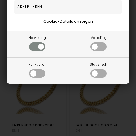
12.560,00
EUR
21.827,00
EUR
Cookie-Details anzeigen
PR1420538K
PR1425538K
Notwendig
Marketing
Remote-Speicher, 3-5
Remote-Speicher, 3-5
Werktagen
Werktagen
Funktional
Statistisch
32%
32%
14 kt Runde Panzer Armbänder und Halsketten von Danske BNH
14 kt Runde Panzer Armbänder und Halsketten von Danske BNH
BNH
BNH