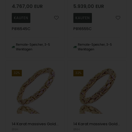
4.767,00
EUR
5.939,00
EUR
P816545C
P816555C
Remote-Speicher, 3-5
Remote-Speicher, 3-5
Werktagen
Werktagen
32%
32%
14 Karat massives Gold King Armbänder und Halsketten von Danske BNH
14 Karat massives Gold King Armbänder und Halsketten von Danske BNH
BNH
BNH