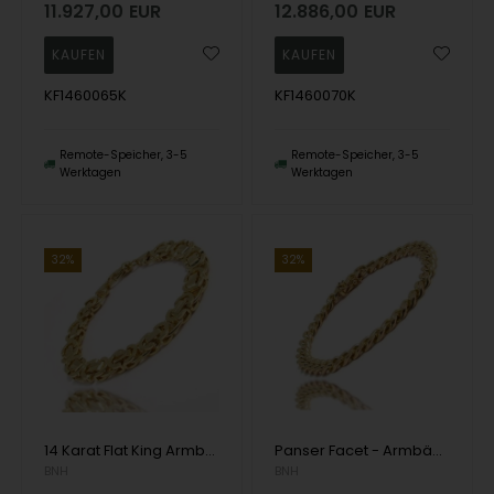
11.927,00
EUR
12.886,00
EUR
KF1460065K
KF1460070K
Remote-Speicher, 3-5
Remote-Speicher, 3-5
Werktagen
Werktagen
32%
32%
14 Karat Flat King Armbänder und Halsketten
Panser Facet - Armbänder, Fußkettchen und Halsketten aus 14 Karat Gold
BNH
BNH