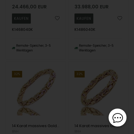
24.466,00
EUR
33.988,00
EUR
K1468040K
K1486040K
Remote-Speicher, 3-5
Remote-Speicher, 3-5
Werktagen
Werktagen
32%
32%
14 Karat massives Gold King Armbänder und Halsketten von Danske BNH
14 Karat massives Gold King Armbänder und Halsketten von Danske BNH
BNH
BNH