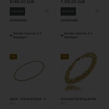
8.165,00
EUR
7.316,00
EUR
G14100150K
G14100145K
Remote-Speicher, 3-5
Remote-Speicher, 3-5
Werktagen
Werktagen
31%
32%
Genf - 14 Karat Gold - Erhältlich in verschiedenen Breiten und Längen
14 Karat Flat King Armbänder und Halsketten
BNH
BNH