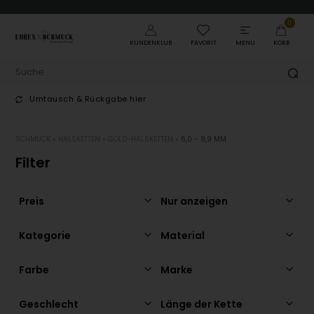
0
KUNDENKLUB
FAVORIT
MENU
KORB
Umtausch & Rückgabe hier
T
SCHMUCK
»
HALSKETTEN
»
GOLD-HALSKETTEN
»
6,0 - 9,9 MM
Filter
Preis
Nur anzeigen
Kategorie
Material
Farbe
Marke
Geschlecht
Länge der Kette