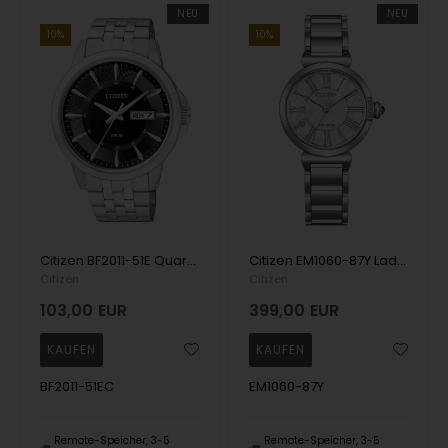
NEU
NEU
10%
10%
Citizen BF2011-51E Quartz Men's 40mm 5ATM Wristwatch
Citizen EM1060-87Y Ladies Watch Eco-Drive Elegance 30mm 5ATM Wristwatch
Citizen
Citizen
103,00
EUR
399,00
EUR
BF2011-51EC
EM1060-87Y
Remote-Speicher, 3-5
Remote-Speicher, 3-5