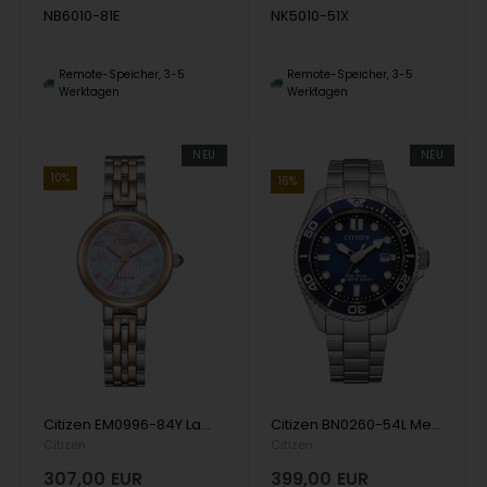
NB6010-81E
NK5010-51X
Remote-Speicher, 3-5
Remote-Speicher, 3-5
Werktagen
Werktagen
NEU
NEU
10%
16%
Citizen EM0996-84Y Ladies Watch L-Line Eco-Drive 27 7 mm 5ATM Wristwatch
Citizen BN0260-54L Mens Watch Promaster Eco-Drive Diver 40mm 20ATM Wristwatch
Citizen
Citizen
307,00
EUR
399,00
EUR