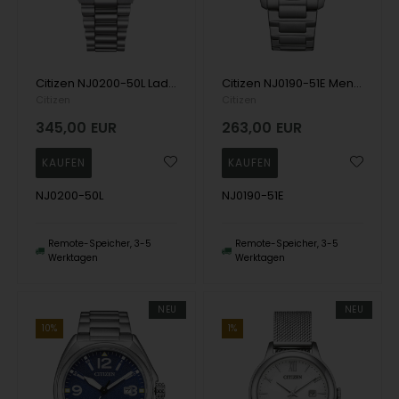
Citizen NJ0200-50L Ladies Watch Tsuyosa Automatic 37mm 5ATM Wristwatch
Citizen NJ0190-51E Mens Watch Urban Military Automatic 40mm 10ATM Wristwatch
Citizen
Citizen
345,00
EUR
263,00
EUR
NJ0200-50L
NJ0190-51E
Remote-Speicher, 3-5
Remote-Speicher, 3-5
Werktagen
Werktagen
NEU
NEU
10%
1%