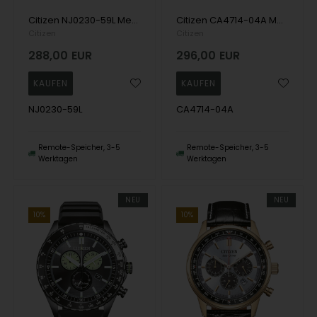
Citizen NJ0230-59L Mens Watch Automatic 40mm 10ATM Wristwatch
Citizen CA4714-04A Mens Watch Eco-Drive Chronograph 40mm 10ATM Wristwatch
Citizen
Citizen
288,00
EUR
296,00
EUR
NJ0230-59L
CA4714-04A
Remote-Speicher, 3-5
Remote-Speicher, 3-5
Werktagen
Werktagen
NEU
NEU
10%
10%