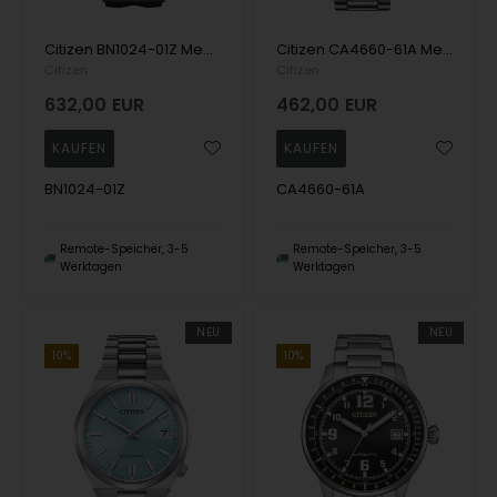
Citizen BN1024-01Z Mens Watch Promaster Prof. Diver Solar Chronograph 46mm 30ATM Wristwatch
Citizen CA4660-61A Mens Watch Promaster Navihawk Chronograph 40mm 20ATM Wristwatch
Citizen
Citizen
632,00
EUR
462,00
EUR
BN1024-01Z
CA4660-61A
Remote-Speicher, 3-5
Remote-Speicher, 3-5
Werktagen
Werktagen
NEU
NEU
10%
10%