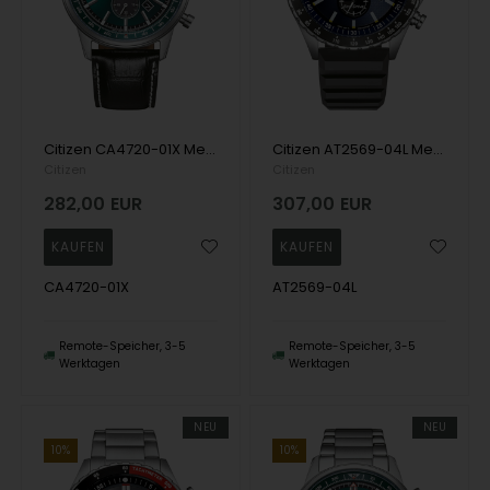
Citizen CA4720-01X Mens Watch Eco-Drive Chronograph 42mm 10ATM Wristwatch
Citizen AT2569-04L Mens Watch Eco-Drive Chronograph 43mm 10ATM Wristwatch
Citizen
Citizen
282,00
EUR
307,00
EUR
CA4720-01X
AT2569-04L
Remote-Speicher, 3-5
Remote-Speicher, 3-5
Werktagen
Werktagen
NEU
NEU
10%
10%