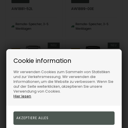
AW1881-52L
AW1889-00E
Remote-Speicher, 3-5
Remote-Speicher, 3-5
Werktagen
Werktagen
NEU
NEU
10%
10%
Cookie information
Wir verwenden Cookies zum Sammeln von Statistiken
und zur Verkehrsmessung. Wir verwenden die
Informationen, um die Website zu verbessern. Wenn Sie
auf der Seite weiterklicken, akzeptieren Sie unsere
Verwendung von Cookies.
Hier lesen
Citizen BM7620-83Y Mens Watch Eco-Drive 38mm 10ATM Wristwatch
Citizen BM7625-80H Mens Watch Eco-Drive 38mm 10ATM Wristwatch
Citizen
Citizen