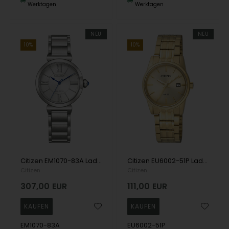
Werktagen
Werktagen
NEU
NEU
10%
10%
Citizen EM1070-83A Ladies Watch Eco-Drive Elegance 30mm 5ATM Wristwatch
Citizen EU6002-51P Ladies Watch Quartz 27mm 5ATM Wristwatch
Citizen
Citizen
307,00
EUR
111,00
EUR
EM1070-83A
EU6002-51P