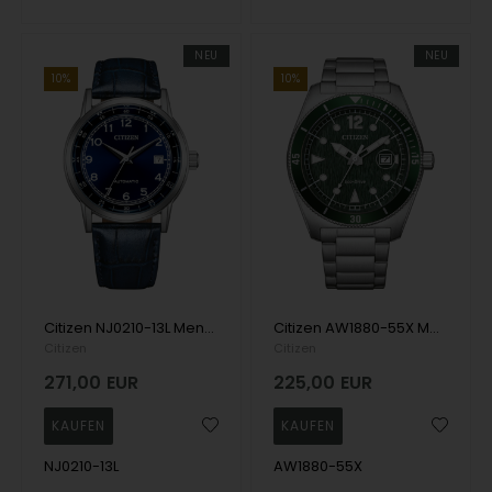
NEU
NEU
10%
10%
Citizen NJ0210-13L Mens Watch Automatic 40mm 5ATM Wristwatch
Citizen AW1880-55X Mens Watch Eco-Drive Sport 43mm 10ATM Wristwatch
Citizen
Citizen
271,00
EUR
225,00
EUR
NJ0210-13L
AW1880-55X