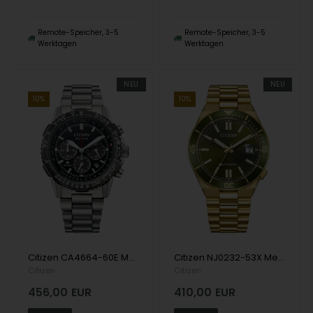
Remote-Speicher, 3-5
Remote-Speicher, 3-5
Werktagen
Werktagen
NEU
NEU
10%
10%
Citizen CA4664-60E Mens Watch Promaster Navihawk Chronograph 40mm 20ATM Wristwatch
Citizen NJ0232-53X Mens Watch Automatic 40mm 10ATM Wristwatch
Citizen
Citizen
456,00
EUR
410,00
EUR