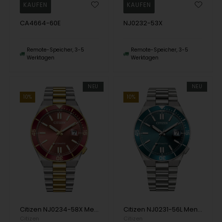
CA4664-60E
NJ0232-53X
Remote-Speicher, 3-5
Remote-Speicher, 3-5
Werktagen
Werktagen
NEU
NEU
10%
10%
Citizen NJ0234-58X Mens Watch Automatic 40mm 10ATM Wristwatch
Citizen NJ0231-56L Mens Watch Automatic 40mm 10ATM Wristwatch
Citizen
Citizen