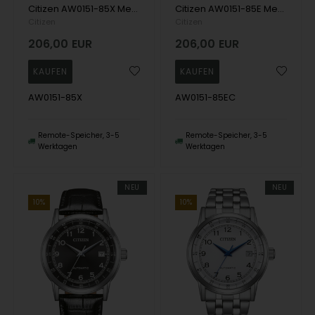
Citizen AW0151-85X Mens Watch Eco-Drive 41mm 10ATM Wristwatch
Citizen AW0151-85E Mens Watch Eco-Drive 41mm 10ATM Wristwatch
Citizen
Citizen
206,00
EUR
206,00
EUR
AW0151-85X
AW0151-85EC
Remote-Speicher, 3-5
Remote-Speicher, 3-5
Werktagen
Werktagen
NEU
NEU
10%
10%