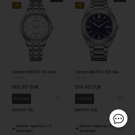
10%
10%
Citizen EM0411-71A Ladies Watch Eco-Drive Elegance 34mm 5ATM Wristwatch
Citizen BM7631-52L Mens Watch Eco-Drive Active Sport 41mm 10ATM Wristwatch
Citizen
Citizen
160,00
EUR
214,00
EUR
EM0411-71A
BM7631-52L
Remote-Speicher, 3-5
Remote-Speicher, 3-5
Werktagen
Werktagen