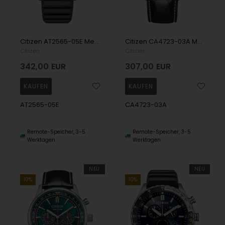
Citizen AT2565-05E Mens Watch Eco-Drive Chronograph 43mm 10ATM Wristwatch
Citizen CA4723-03A Mens Watch Eco-Drive Chronograph 42mm 10ATM Wristwatch
Citizen
Citizen
342,00
EUR
307,00
EUR
AT2565-05E
CA4723-03A
Remote-Speicher, 3-5
Remote-Speicher, 3-5
Werktagen
Werktagen
NEU
NEU
10%
10%