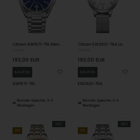
Citizen AW1571-76L Mens Watch Eco-Drive Military 41mm 10ATM Wristwatch
Citizen EW2621-75A Ladies Watch Eco-Drive Elegance 31 5mm 10ATM Wristwatch
Citizen
Citizen
193,00
EUR
193,00
EUR
AW1571-76L
EW2621-75A
Remote-Speicher, 3-5
Remote-Speicher, 3-5
Werktagen
Werktagen
NEU
NEU
19%
10%