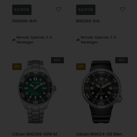
EM0996-84Y
BN0260-54L
Remote-Speicher, 3-5
Remote-Speicher, 3-5
Werktagen
Werktagen
NEU
NEU
10%
10%
Citizen BN0269-50W Mens Watch Promaster Eco-Drive Diver 40mm 20ATM Wristwatch
Citizen BN1024-01E Mens Watch Promaster Prof. Diver Solar Chronograph 46mm 30ATM Wristwatch