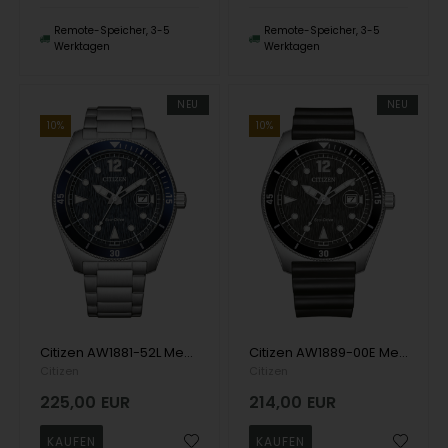
Remote-Speicher, 3-5
Remote-Speicher, 3-5
Werktagen
Werktagen
NEU
NEU
10%
10%
Citizen AW1881-52L Mens Watch Eco-Drive Sport 43mm 10ATM Wristwatch
Citizen AW1889-00E Mens Watch Eco-Drive Sport 43mm 10ATM Wristwatch
Citizen
Citizen
225,00
EUR
214,00
EUR