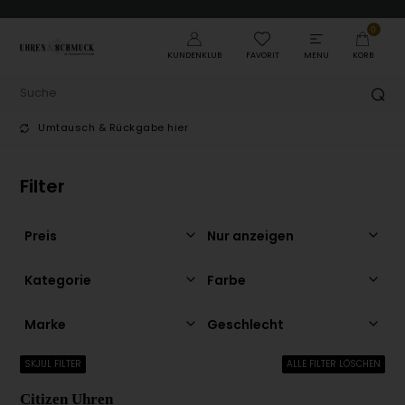
0
KUNDENKLUB
FAVORIT
MENU
KORB
r
Trust Ecommerce Europe
Filter
Preis
Nur anzeigen
Kategorie
Farbe
Marke
Geschlecht
SKJUL FILTER
ALLE FILTER LÖSCHEN
Citizen Uhren