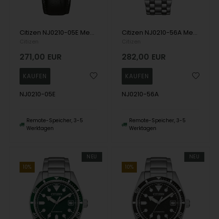
Citizen NJ0210-05E Mens Watch Automatic 40mm 5ATM Wristwatch
Citizen NJ0210-56A Mens Watch Automatic 40mm 5ATM Wristwatch
Citizen
Citizen
271,00
EUR
282,00
EUR
NJ0210-05E
NJ0210-56A
Remote-Speicher, 3-5
Remote-Speicher, 3-5
Werktagen
Werktagen
NEU
NEU
10%
10%