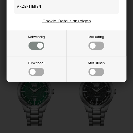
214,00
EUR
263,00
EUR
Cookie-Details anzeigen
BM7620-83Y
BM7625-80H
Notwendig
Marketing
Remote-Speicher, 3-5
Remote-Speicher, 3-5
Werktagen
Werktagen
Funktional
Statistisch
NEU
NEU
10%
10%