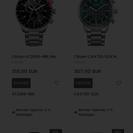
Citizen AT2566-88E Mens Watch Eco-Drive Chronograph 43mm 10ATM Wristwatch
Citizen CA4720-52X Mens Watch Eco-Drive Chronograph 42mm 10ATM Wristwatch
Citizen
Citizen
318,00
EUR
307,00
EUR
AT2566-88E
CA4720-52X
Remote-Speicher, 3-5
Remote-Speicher, 3-5
Werktagen
Werktagen
NEU
NEU