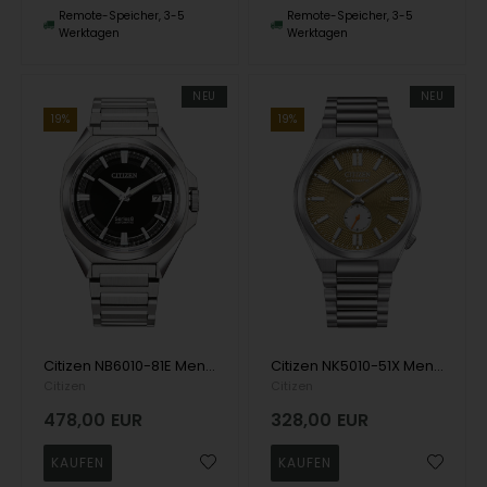
Remote-Speicher, 3-5
Remote-Speicher, 3-5
Werktagen
Werktagen
NEU
NEU
19%
19%
Citizen NB6010-81E Mens Watch Series 8 Automatic 40mm 10ATM Wristwatch
Citizen NK5010-51X Mens Watch Tsuyosa Automatic 40mm 5ATM Wristwatch
Citizen
Citizen
478,00
EUR
328,00
EUR