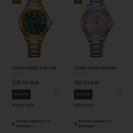
10%
9%
Citizen FE6122-64X Ladies Watch Eco-Drive Sport 34mm 5ATM Wristwatch
Citizen FE6121-67X Ladies Watch Eco-Drive Sport 34mm 5ATM Wristwatch
Citizen
Citizen
225,00
EUR
182,00
EUR
FE6122-64X
FE6121-67X
Remote-Speicher, 3-5
Remote-Speicher, 3-5
Werktagen
Werktagen