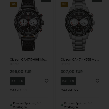
10%
10%
Citizen CA4717-06E Mens Watch Eco-Drive Chronograph 40mm 10ATM Wristwatch
Citizen CA4714-55E Mens Watch Eco-Drive Chronograph 40mm 10ATM Wristwatch
Citizen
Citizen
296,00
EUR
307,00
EUR
CA4717-06E
CA4714-55E
Remote-Speicher, 3-5
Remote-Speicher, 3-5
Werktagen
Werktagen