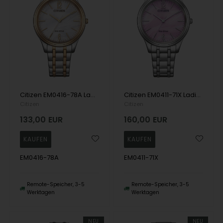
Citizen EM0416-78A Ladies Watch Eco-Drive Elegance 34mm 5ATM Wristwatch
Citizen EM0411-71X Ladies Watch Eco-Drive Elegance 34mm 5ATM Wristwatch
Citizen
Citizen
133,00
EUR
160,00
EUR
EM0416-78A
EM0411-71X
Remote-Speicher, 3-5
Remote-Speicher, 3-5
Werktagen
Werktagen
NEU
NEU