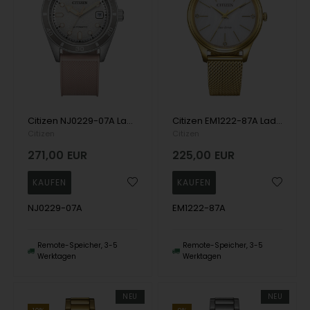
Citizen NJ0229-07A Ladies Watch Sport Automatic 39mm 10ATM Wristwatch
Citizen EM1222-87A Ladies Watch Eco-Drive Elegance 34mm 5ATM Wristwatch
Citizen
Citizen
271,00
EUR
225,00
EUR
NJ0229-07A
EM1222-87A
Remote-Speicher, 3-5
Remote-Speicher, 3-5
Werktagen
Werktagen
NEU
NEU