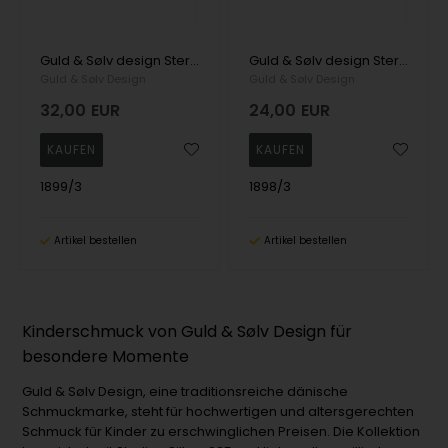
Guld & Sølv design Sterling-Halskette, Tiere mit emaillierter Oberfläche, 18 x 11 mm
Guld & Sølv design Sterling-Halskette, Tiere mit emaillierter Oberfläche, 10 x 12 mm
Guld & Sølv Design
Guld & Sølv Design
32,00
EUR
24,00
EUR
1899/3
1898/3
Artikel bestellen
Artikel bestellen
Kinderschmuck von Guld & Sølv Design für
besondere Momente
Guld & Sølv Design, eine traditionsreiche dänische
Schmuckmarke, steht für hochwertigen und altersgerechten
Schmuck für Kinder zu erschwinglichen Preisen. Die Kollektion