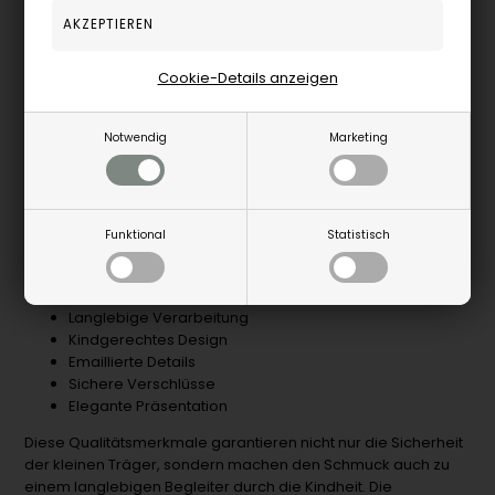
fein gearbeitete
Noa Kinder
Schmuck begleitet diese
besonderen Momente mit Anmut und Qualität. Die sorgfältig
ausgearbeiteten Motive machen diese Schmuckstücke zu
Cookie-Details anzeigen
wertvollen Begleitern durch die Kindheit.
Was macht Silberschmuck so wertvoll für die
Notwendig
Marketing
Taufe?
Kinder lieben die niedlichen
Anhänger
mit Tiermotiven und
bunten Details. Die kindgerechten Designs wie Hasen oder
Funktional
Statistisch
Schmetterlinge sprechen die Fantasie der Kleinen an,
während die solide Verarbeitung für lange Haltbarkeit sorgt.
Hohe Materialreinheit
Langlebige Verarbeitung
Kindgerechtes Design
Emaillierte Details
Sichere Verschlüsse
Elegante Präsentation
Diese Qualitätsmerkmale garantieren nicht nur die Sicherheit
der kleinen Träger, sondern machen den Schmuck auch zu
einem langlebigen Begleiter durch die Kindheit. Die