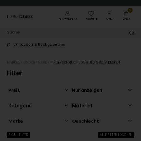
0
KUNDENKLUB
FAVORIT
MENU
KORB
Umtausch & Rückgabe hier
MARKEN
»
GSD DENMARK
»
KINDERSCHMUCK VON GULD & SØLV DESIGN
Filter
Preis
Nur anzeigen
Kategorie
Material
Marke
Geschlecht
SKJUL FILTER
ALLE FILTER LÖSCHEN