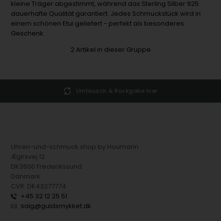
kleine Träger abgestimmt, während das Sterling Silber 925
dauerhafte Qualität garantiert. Jedes Schmuckstück wird in
einem schönen Etui geliefert - perfekt als besonderes
Geschenk.
2
Artikel in dieser Gruppe
Umtausch & Rückgabe hier
Uhren-und-schmuck.shop by Houmann
Ægirsvej 12
DK3600 Frederikssund
Danmark
CVR: DK43277774
+45 32 12 25 51
salg@guldsmykket.dk