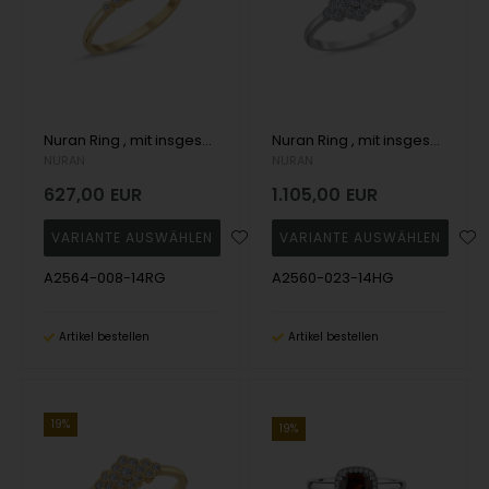
Nuran Ring , mit insgesamt 0,08 ct Wesselton SI
Nuran Ring , mit insgesamt 0,23 ct Wesselton SI
NURAN
NURAN
627,00
EUR
1.105,00
EUR
A2564-008-14RG
A2560-023-14HG
Artikel bestellen
Artikel bestellen
19%
19%