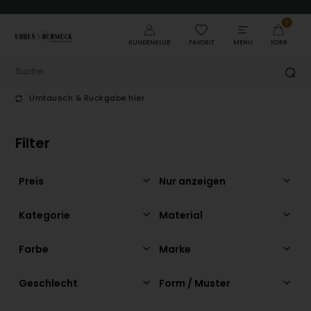
0
KUNDENKLUB
FAVORIT
MENU
KORB
Umtausch & Rückgabe hier
T
Filter
Preis
Nur anzeigen
Kategorie
Material
Farbe
Marke
Geschlecht
Form / Muster