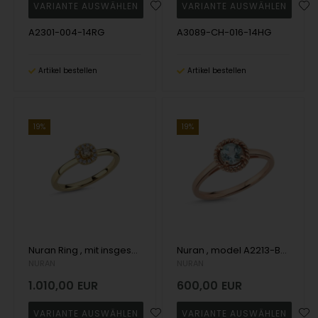
A2301-004-14RG
A3089-CH-016-14HG
Artikel bestellen
Artikel bestellen
19%
19%
Nuran Ring , mit insgesamt 0,16 ct Champagne / Wesselton SI
Nuran , model A2213-BT-14R
NURAN
NURAN
1.010,00
EUR
600,00
EUR