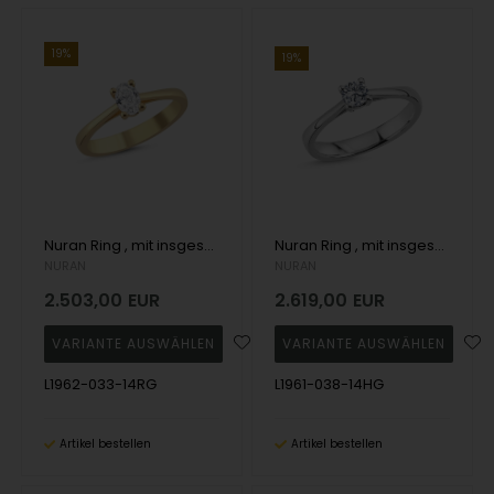
19%
19%
Nuran Ring , mit insgesamt 0,33 ct Wesselton SI
Nuran Ring , mit insgesamt 0,38 ct Wesselton SI
NURAN
NURAN
2.503,00
EUR
2.619,00
EUR
L1962-033-14RG
L1961-038-14HG
Artikel bestellen
Artikel bestellen