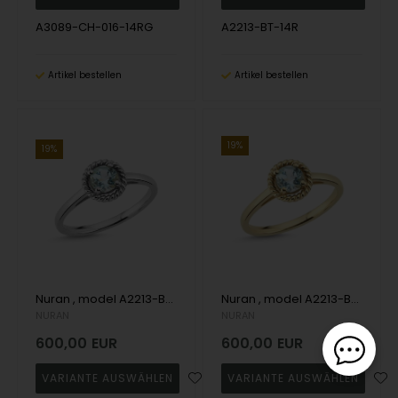
A3089-CH-016-14RG
A2213-BT-14R
Artikel bestellen
Artikel bestellen
19%
19%
Nuran , model A2213-BT-14H
Nuran , model A2213-BT-14G
NURAN
NURAN
600,00
EUR
600,00
EUR