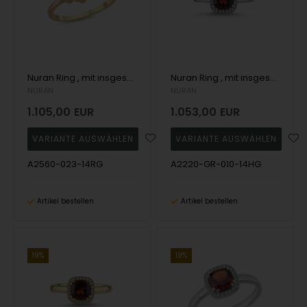
Nuran Ring , mit insgesamt 0,23 ct Wesselton SI
Nuran Ring , mit insgesamt 0,10 ct Wesselton SI
NURAN
NURAN
1.105,00
EUR
1.053,00
EUR
A2560-023-14RG
A2220-GR-010-14HG
Artikel bestellen
Artikel bestellen
19%
19%