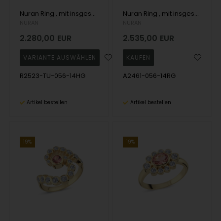
Nuran Ring , mit insgesamt 0,56 ct Wesselton SI
Nuran Ring , mit insgesamt 0,56 ct Wesselton SI
NURAN
NURAN
2.280,00
EUR
2.535,00
EUR
R2523-TU-056-14HG
A2461-056-14RG
Artikel bestellen
Artikel bestellen
19%
19%