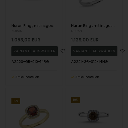
Nuran Ring , mit insgesamt 0,10 ct Wesselton SI
Nuran Ring , mit insgesamt 0,12 ct Wesselton SI
NURAN
NURAN
1.053,00
EUR
1.129,00
EUR
A2220-GR-010-14RG
A2221-GR-012-14HG
Artikel bestellen
Artikel bestellen
19%
19%