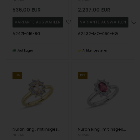
536,00
EUR
2.237,00
EUR
A2471-016-8G
A2432-MO-050-HG
Auf Lager
Artikel bestellen
19%
19%
Nuran Ring , mit insgesamt 0,50 ct Wesselton SI
Nuran Ring , mit insgesamt 0,50 ct Wesselton SI
NURAN
NURAN