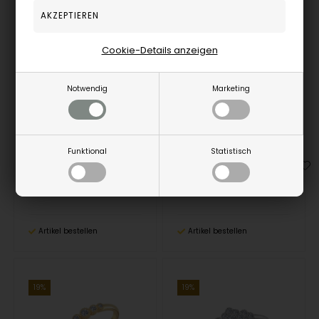
Cookie-Details anzeigen
Notwendig
Marketing
Nuran Ring , mit insgesamt 0,16 ct Wesselton SI
Nuran Ring , mit insgesamt 0,08 ct Wesselton SI
NURAN
NURAN
1.197,00
EUR
627,00
EUR
Funktional
Statistisch
A2563-TU-016-14RG
A2564-008-14HG
Artikel bestellen
Artikel bestellen
19%
19%