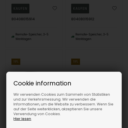
80408015914
80408015912
Remote-Speicher, 3-5
Remote-Speicher, 3-5
Werktagen
Werktagen
19%
19%
Cookie information
Wir verwenden Cookies zum Sammeln von Statistiken
und zur Verkehrsmessung. Wir verwenden die
Informationen, um die Website zu verbessern. Wenn Sie
auf der Seite weiterklicken, akzeptieren Sie unsere
Lederarmband mit rhod. Silberschließe Farbe 94, von Heinzendorff
Antikes Silberkugelarmband mit Pavé-Kugel und Kristall, von Heinzendorff
Verwendung von Cookies.
Heide Heinzendorff
Heide Heinzendorff
Hier lesen
43,00
EUR
57,00
EUR