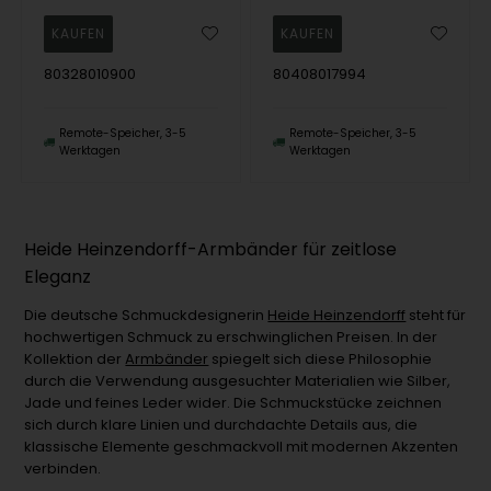
80328010900
80408017994
Remote-Speicher, 3-5
Remote-Speicher, 3-5
Werktagen
Werktagen
Heide Heinzendorff-Armbänder für zeitlose
Eleganz
Die deutsche Schmuckdesignerin
Heide Heinzendorff
steht für
hochwertigen Schmuck zu erschwinglichen Preisen. In der
Kollektion der
Armbänder
spiegelt sich diese Philosophie
durch die Verwendung ausgesuchter Materialien wie Silber,
Jade und feines Leder wider. Die Schmuckstücke zeichnen
sich durch klare Linien und durchdachte Details aus, die
klassische Elemente geschmackvoll mit modernen Akzenten
verbinden.