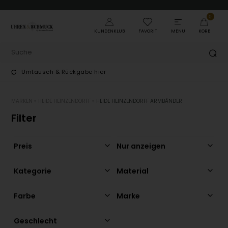
0
KUNDENKLUB
FAVORIT
MENU
KORB
Umtausch & Rückgabe hier
T
MARKEN
»
HEIDE HEINZENDORFF
»
HEIDE HEINZENDORFF ARMBÄNDER
Filter
Preis
Nur anzeigen
Kategorie
Material
Farbe
Marke
Geschlecht