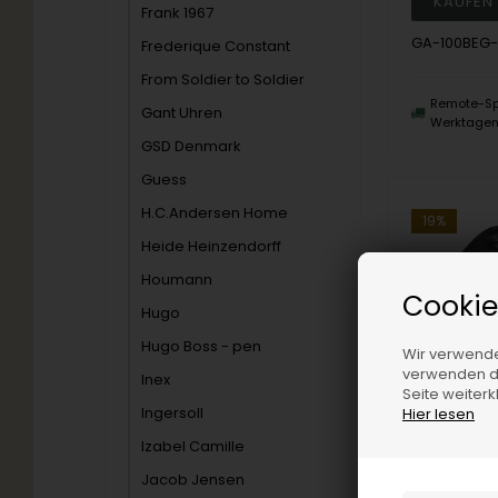
Frank 1967
GA-100BEG-
Frederique Constant
From Soldier to Soldier
Remote-Sp
Gant Uhren
Werktage
GSD Denmark
Guess
H.C.Andersen Home
19%
Heide Heinzendorff
Houmann
Cookie
Hugo
Hugo Boss - pen
Wir verwende
verwenden di
Inex
Seite weiter
Ingersoll
Hier lesen
Izabel Camille
Jacob Jensen