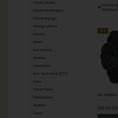
Cover Uhren
Remote-Sp
Werktage
Daniel Wellington
Dansk Design
Design Letters
19%
Disney
DKNY
Dot aarhus
Dunlop
Earnshaw
Eco Tech Time (ETT)
Edox
Faber Time
Fablewood
Casio
Festina
125,00
EU
Fossil