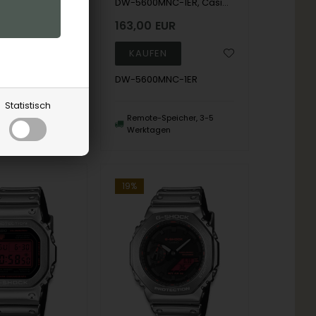
DW-5600MNC-7A8ER, Casio G-Shock DW-5600MNC-7A8ER Digital Herre m/rem
DW-5600MNC-1ER, Casio G-Shock DW-5600MNC-1ER Digital Herre m/rem
UR
163,00
EUR
MNC-7A8ER
DW-5600MNC-1ER
Statistisch
peicher, 3-5
Remote-Speicher, 3-5
en
Werktagen
19%