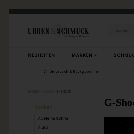
NEUHEITEN
MARKEN
SCHMU
-17
Umtausch & Rückgabe hier
MARKEN
»
CASIO
»
G-SHOCK
G-Sho
Marken
Abeler & Söhne
Alura