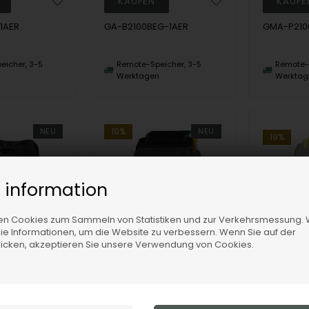
1AER
GA-B2100BEG-1AER
GMA-P210
eicher, 3-5
Remote-Speicher, 3-5
Remote-S
n
Werktagen
Werktag
NEU
19%
NEU
19%
 information
n Cookies zum Sammeln von Statistiken und zur Verkehrsmessung. 
e Informationen, um die Website zu verbessern. Wenn Sie auf der
klicken, akzeptieren Sie unsere Verwendung von Cookies.
DW-5600MNC-8A2ER, Casio G-Shock DW-5600MNC-8A2ER Digital Herre m/rem