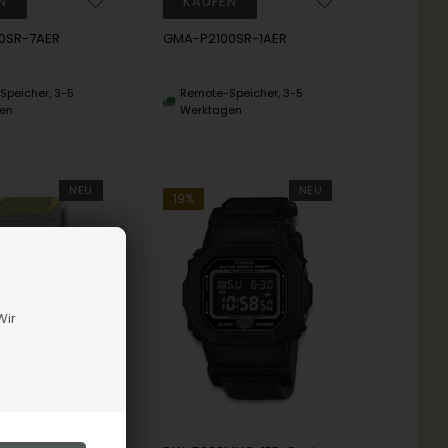
0SR-7AER
GMA-P2100SR-1AER
peicher, 3-5
Remote-Speicher, 3-5
en
Werktagen
NEU
NEU
19%
Wir