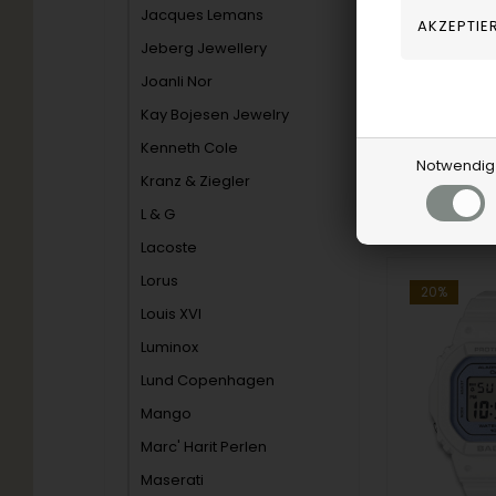
Jacques Lemans
152,00
EU
Jeberg Jewellery
Joanli Nor
Kay Bojesen Jewelry
GA-V01SKE-
Kenneth Cole
Notwendig
Kranz & Ziegler
Remote-Sp
Werktage
L & G
Lacoste
Lorus
20%
Louis XVI
Luminox
Lund Copenhagen
Mango
Marc' Harit Perlen
Maserati