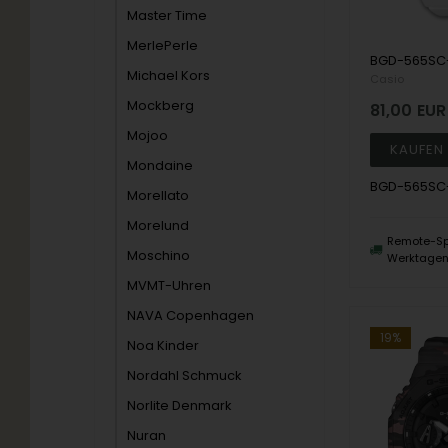
Master Time
MerlePerle
Michael Kors
Casio
Mockberg
81,00
EUR
Mojoo
Mondaine
BGD-565SC
Morellato
Morelund
Remote-Sp
Moschino
Werktage
MVMT-Uhren
NAVA Copenhagen
19%
Noa Kinder
Nordahl Schmuck
Norlite Denmark
Nuran