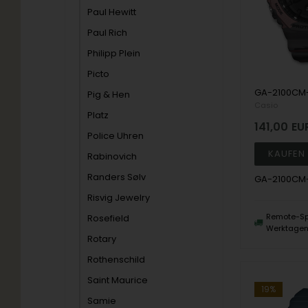
Paul Hewitt
Paul Rich
Philipp Plein
Picto
Pig & Hen
Casio
Platz
141,00
EU
Police Uhren
Rabinovich
Randers Sølv
GA-2100CM
Risvig Jewelry
Remote-Sp
Rosefield
Werktage
Rotary
Rothenschild
Saint Maurice
19%
Samie