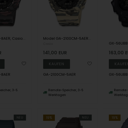
GA-2100CM-8AER, Casio G-Shock GA-2100CM-8AER Anadigi Herre m/rem
Model GA-2100CM-5AER Casio G-Shock 2100 Series (CasiOak Camouflage) Analog / digitalt Herren uhr
Casio
R
141,00
EUR
163,00
E
-8AER
GA-2100CM-5AER
GX-56UBB
eicher, 3-5
Remote-Speicher, 3-5
Remote-S
n
Werktagen
Werktag
NEU
19%
NEU
19%