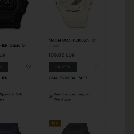
Model GMA-P2100BA-7AER Casio G-Shock Analog/digitalt Herren uhr
GX-56UBB-1ER, Casio G-Shock GX-56UBB-1ER Digital Herre m/rem
Casio
UR
109,00
EUR
-1ER
GMA-P2100BA-7AER
peicher, 3-5
Remote-Speicher, 3-5
en
Werktagen
19%