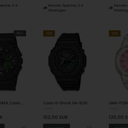
eicher, 3-5
Remote-Speicher, 3-5
Remote-S
n
Werktagen
Werktag
NEU
19%
19%
GA-100BEG-1AER, Casio G-Shock GA-100BEG-1AER Anadigi Herre m/rem
Casio G-Shock GA-B2100BEG-1AER Anadigi Herre m/rem
Casio
Casio
R
152,00
EUR
125,00
E