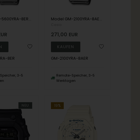
Model GM-5600YRA-8ER Casio G-Shock 5600 Metal Series Digital Herren uhr
Model GM-2100YRA-8AER Casio G-Shock 2100 Metal Series (CasiOak) Digital Herren uhr
Casio
EUR
271,00
EUR
RA-8ER
GM-2100YRA-8AER
peicher, 3-5
Remote-Speicher, 3-5
en
Werktagen
NEU
19%