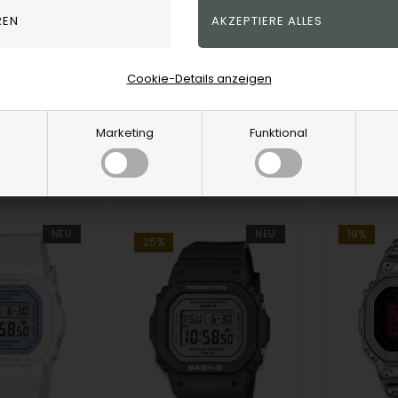
GA-V01SKE-8AER, Casio G-Shock GA-V01SKE-8AER Anadigi Herre m/rem
Casio
R
163,00
EUR
163,00
E
Cookie-Details anzeigen
8AER
DW-5600MNC-8A2ER
DW-5600
Marketing
Funktional
eicher, 3-5
Remote-Speicher, 3-5
Remote-S
n
Werktagen
Werktag
NEU
NEU
19%
25%