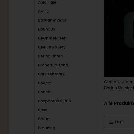
Ania Haie
AVI-8
Bastian inverun
Bauhaus
BeChristensen
Bee Jewellery
Bering Uhren
Blicherfuglsang
BNH Denmark
G-shock Uhren s
Boccia
Finden Sie hier
Bonett
Bosphorus & Ruh
Alle Produkt
Boss
Braun
Filter
Breuning