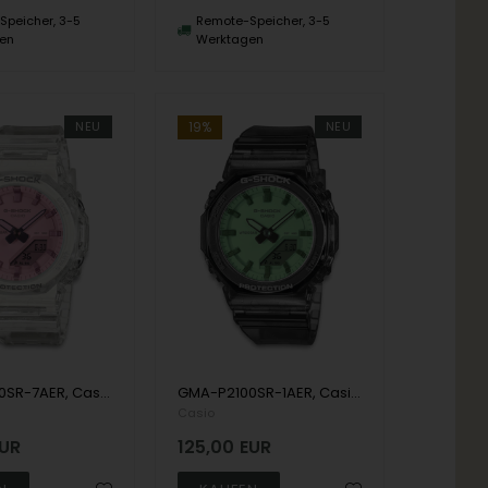
peicher, 3-5
Remote-Speicher, 3-5
en
Werktagen
NEU
19%
NEU
GMA-P2100SR-7AER, Casio G-Shock GMA-P2100SR-7AER Anadigi Dame m/rem
GMA-P2100SR-1AER, Casio G-Shock GMA-P2100SR-1AER Anadigi Dame m/rem
Casio
UR
125,00
EUR