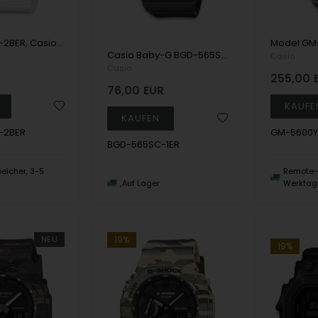
BGD-565SC-2BER, Casio Baby-G BGD-565SC-2BER Digital Dame m/rem
Casio Baby-G BGD-565SC-1ER Digital Dame m/rem
Casio
Casio
255,00
76,00
EUR
-2BER
GM-5600Y
BGD-565SC-1ER
eicher, 3-5
Remote-S
n
Auf Lager
Werktag
NEU
19%
19%