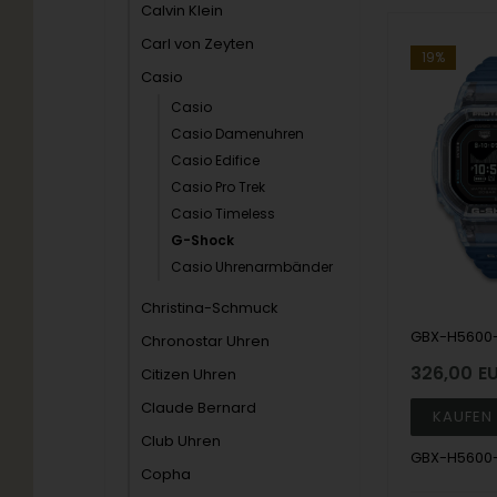
Calvin Klein
Carl von Zeyten
19%
Casio
Casio
Casio Damenuhren
Casio Edifice
Casio Pro Trek
Casio Timeless
G-Shock
Casio Uhrenarmbänder
Christina-Schmuck
Chronostar Uhren
326,00
E
Citizen Uhren
Claude Bernard
Club Uhren
GBX-H5600
Copha