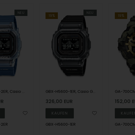
NEU
NEU
19%
19%
GBX-H5600-2ER, Casio G-Shock GBX-H5600-2ER Digital Herre m/rem
GBX-H5600-1ER, Casio G-Shock GBX-H5600-1ER Digital Herre m/rem
UR
326,00
EUR
152,00
E
-2ER
GBX-H5600-1ER
GA-700C