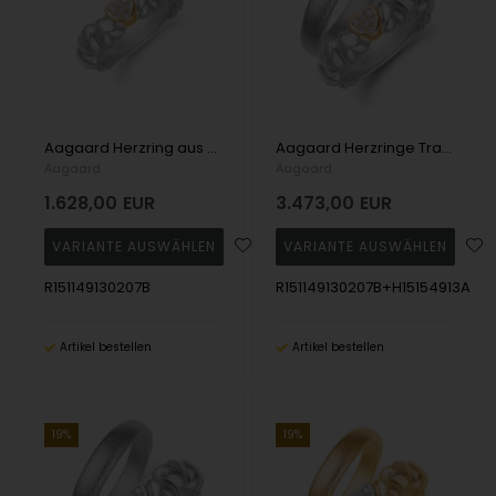
Aagaard Herzring aus 14 Karat Weißgold mit 2 x 0,007 ct + 5 x 0,004 ct Diamanten
Aagaard Herzringe Trauring aus 14 Karat Weißgold mit 2 x 0,007 ct + 5 x 0,004 ct Diamanten
Aagaard
Aagaard
1.628,00
EUR
3.473,00
EUR
R151149130207B
R151149130207B+H15154913A
Artikel bestellen
Artikel bestellen
19%
19%