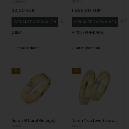
Watches
NURAN
32,00
EUR
1.466,00
EUR
2.18.A
A4010-14H-DAME
Artikel bestellen
Artikel bestellen
19%
19%
Nuran 14 Karat Gelbgold Damenring mit 0,06 Karat Diamanten wesselton si
Nuran True Love 8 karat gelbgold Trauringe mit 0.03 ct diamanten wesselton sieb in herz
NURAN
NURAN