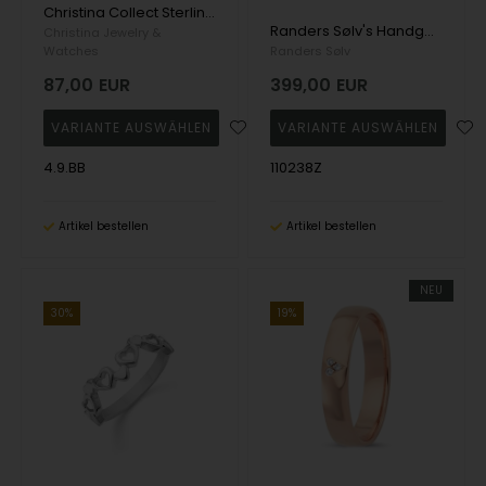
Christina Collect Sterlingsilber My Loving Nature Schöner Silberring mit Blättern und vergoldeten Herzen, Ringgrößen von 49-61
Randers Sølv's Handgefertigter Fingerring aus massivem Silber mit Zirkonias in Goldfassung - 12 mm
Christina Jewelry &
Watches
Randers Sølv
87,00
EUR
399,00
EUR
4.9.BB
110238Z
Artikel bestellen
Artikel bestellen
NEU
30%
19%