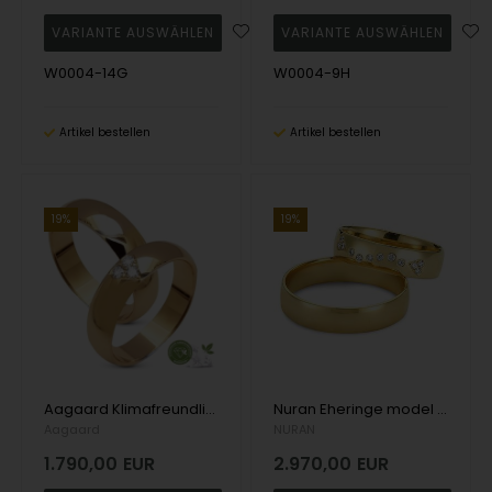
W0004-14G
W0004-9H
Artikel bestellen
Artikel bestellen
19%
19%
Aagaard Klimafreundliche Diamanten 8 Karat Gelbgold Trauringe mit 3 x 0,03 Karat Diamanten, insgesamt 0,09 Karat
Nuran Eheringe model A4077-14G
Aagaard
NURAN
1.790,00
EUR
2.970,00
EUR