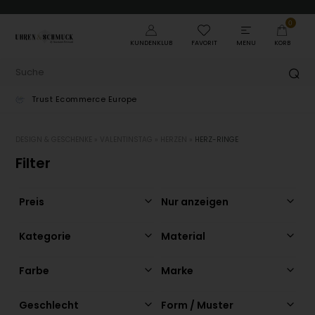
0
KUNDENKLUB
FAVORIT
MENU
KORB
Schnelle Lieferung von Lagerartikeln
1
DESIGN & GESCHENKE
»
VALENTINSTAG
»
HERZEN
»
HERZ-RINGE
Filter
Preis
Nur anzeigen
Kategorie
Material
Farbe
Marke
Geschlecht
Form / Muster