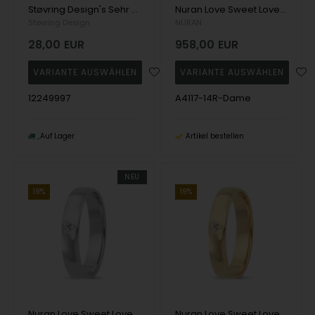
Støvring Design's Sehr schöner Ring mit offenen und geschlossenen Herzen, erhältlich in den Größen 49-61
Nuran Love Sweet Love rose gold Damering med 3 stk diamanter Wesselton SI
Støvring Design
NURAN
28,00
EUR
958,00
EUR
12249997
A4117-14R-Dame
Auf Lager
Artikel bestellen
NEU
19%
19%
Nuran Love Sweet Love Weißgold Damering med 3 stk diamanter Wesselton SI
Nuran Love Sweet Love Gelbgold Damering med 3 stk diamanter Wesselton SI