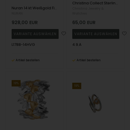
Christina Collect Sterling Silber My Loving Nature Schöner Silberring mit kleinen Blättern und Herzen, Ringgrößen von 49-61
Nuran 14 kt Weißgold Fingerring, aus Nuran Natura Serie mit Herz
Christina Jewelry &
NURAN
Watches
928,00
EUR
65,00
EUR
L1788-14HVG
4.9.A
Artikel bestellen
Artikel bestellen
19%
19%