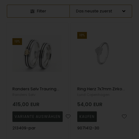
Filter
18%
19%
Randers Sølv Trauringe mit schrägem Muster und Herz – 5,0 mm
Ring Herz 7x7mm Zirkonia 925,
Randers Sølv
Lund Copenhagen
415,00
EUR
54,00
EUR
213409-par
9071412-30