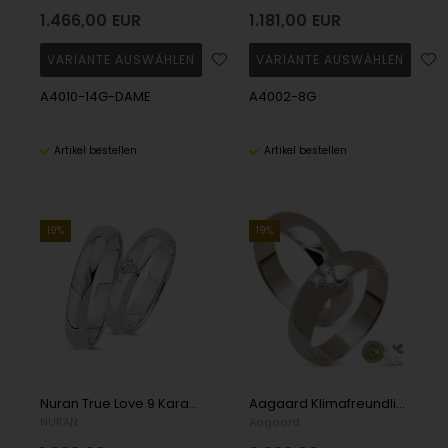
1.466,00
EUR
1.181,00
EUR
A4010-14G-DAME
A4002-8G
Artikel bestellen
Artikel bestellen
19%
19%
Nuran True Love 9 Karat Weißgold Trauringe mit 0,03 Karat Diamanten Wesselton Sieb in Herz
Aagaard Klimafreundliche Diamanten 14 Karat Weißgold Trauringe mit 3 x 0,03 Karat Diamanten, insgesamt 0,09 Karat
NURAN
Aagaard