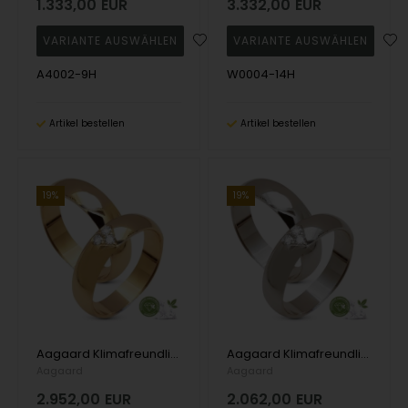
1.333,00
EUR
3.332,00
EUR
A4002-9H
W0004-14H
Artikel bestellen
Artikel bestellen
19%
19%
Aagaard Klimafreundliche Diamanten 14 Karat Gelbgold Trauringe mit 3 x 0,03 Karat Diamanten, insgesamt 0,09 Karat
Aagaard Klimafreundliche Diamanten 9 Karat Weißgold Trauringe mit 3 x 0,03 Karat Diamanten, insgesamt 0,09 Karat
Aagaard
Aagaard
2.952,00
EUR
2.062,00
EUR