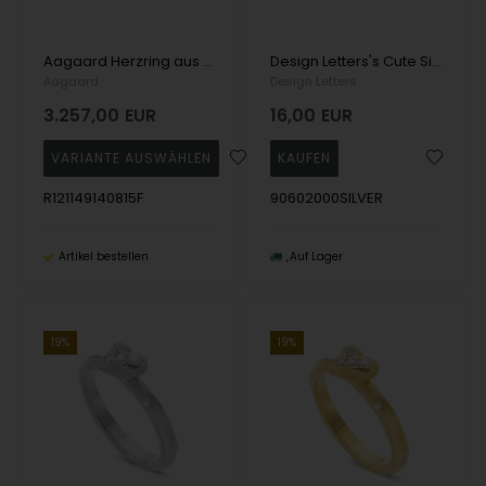
Aagaard Herzring aus 14 Karat Gelbgold mit 2 x 0,004 ct + 13 x 0,006 ct Diamanten
Design Letters's Cute Silber Ring mit 7 mm Herz. Der Ring kann mit anderen Ringen von Design Letters kombiniert und von Größe 48 - 58 angepasst werden.
Aagaard
Design Letters
3.257,00
EUR
16,00
EUR
R121149140815F
90602000SILVER
Artikel bestellen
Auf Lager
19%
19%