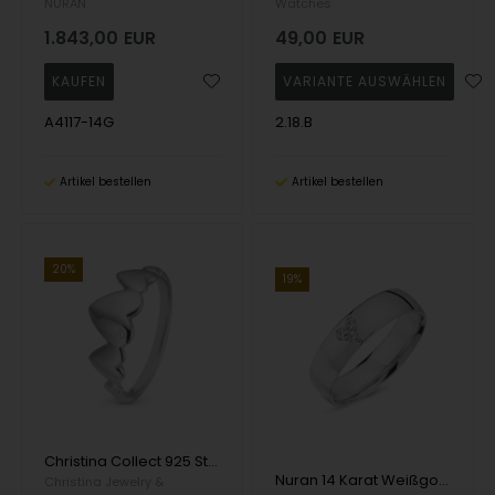
NURAN
Watches
1.843,00
EUR
49,00
EUR
A4117-14G
2.18.B
Artikel bestellen
Artikel bestellen
20%
19%
Christina Collect 925 Sterling Silber Ring Hearts For Ever Beautiful mit Herzen und echtem Topas, Modell 2.18.A
Nuran 14 Karat Weißgold Damenring mit 0,06 Karat Diamanten wesselton si
Christina Jewelry &