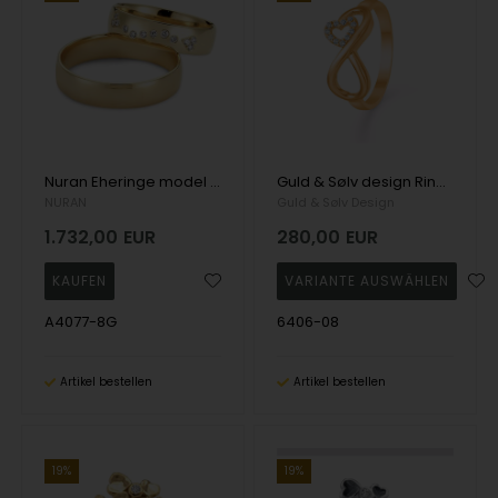
Nuran Eheringe model A4077-8G
Guld & Sølv design Ring, model 6406-08
NURAN
Guld & Sølv Design
1.732,00
EUR
280,00
EUR
A4077-8G
6406-08
Artikel bestellen
Artikel bestellen
19%
19%