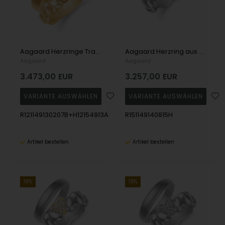
Aagaard Herzringe Trauringe aus 14 Karat Gelbgold mit 2 x 0,007 ct + 5 x 0,004 ct Diamanten
Aagaard Herzring aus 14 Karat Weißgold mit 2 x 0,004 ct + 13 x 0,006 ct Diamanten
Aagaard
Aagaard
3.473,00
EUR
3.257,00
EUR
R121149130207B+H12154913A
R151149140815H
Artikel bestellen
Artikel bestellen
19%
19%