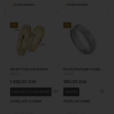
Artikel bestellen
Artikel bestellen
19%
19%
Nuran True Love 8 karat gelbgold Trauringe mit 0.03 ct diamanten wesselton si in herz
Nuran Eheringe model A4015-9H-DAME
NURAN
NURAN
1.398,00
EUR
980,00
EUR
A4002-8G-4+5MM
A4015-9H-DAME