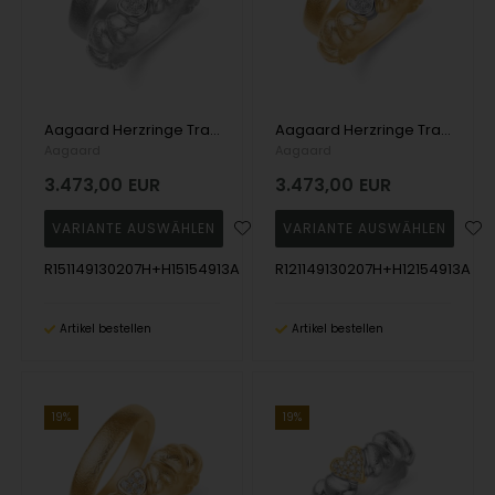
Aagaard Herzringe Trauring aus 14 Karat Weißgold mit 2 x 0,007 ct + 5 x 0,004 ct Diamanten
Aagaard Herzringe Trauring aus 14 Karat Gelbgold mit 2 x 0,007 ct + 5 x 0,004 ct Diamanten
Aagaard
Aagaard
3.473,00
EUR
3.473,00
EUR
R151149130207H+H15154913A
R121149130207H+H12154913A
Artikel bestellen
Artikel bestellen
19%
19%