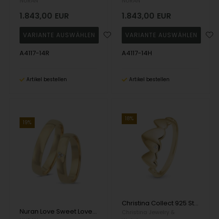
NURAN
NURAN
1.843,00
EUR
1.843,00
EUR
A4117-14R
A4117-14H
Artikel bestellen
Artikel bestellen
18%
19%
Christina Collect 925 Sterlingsilber Hearts For Ever Beautiful vergoldeter Ring mit Herzen und echtem Topas, Modell 2.18.B
Nuran Love Sweet Love Gelbgold Trauringe mit 3 Stück Diamanten Wesselton SI
Christina Jewelry &