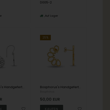
D005-2
er
Auf Lager
25%
Bosphorus's Handgefertigter Fingerring aus 8 Karat Gold mit kleinem Herzen
Bosphorus's Handgefertigter Fingerring aus 14 Karat Gold mit kleinem Herzen
Bosphorus
R
50,00
EUR