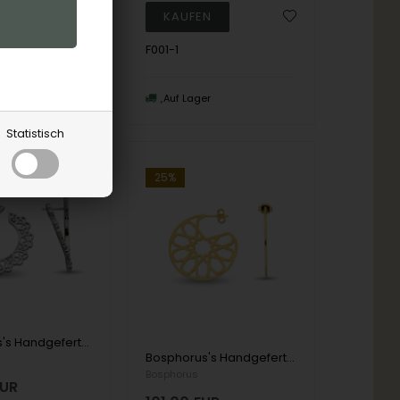
F001-1
peicher, 3-5
en
Auf Lager
Statistisch
25%
Bosphorus's Handgefertigter Fingerring aus 14 kt Gold mit zwei Herzen
Bosphorus's Handgefertigter Fingerring aus 8 Karat Gold mit kleinem Herzen
Bosphorus
EUR