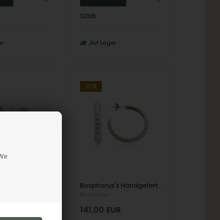
S006
er
Auf Lager
25%
Wir
Bosphorus's Handgefertigter Fingerring aus 14 Karat Gold mit kleinem Herzen
Bosphorus's Handgefertigter Fingerring aus 8 kt Gold mit 1 Diamanten im Brillantschliff
Bosphorus
UR
141,00
EUR