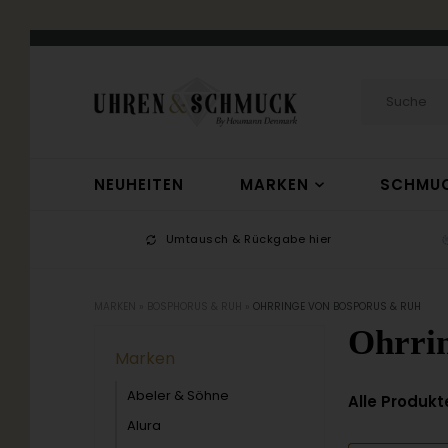
NEUHEITEN
MARKEN
SCHMU
-17
Umtausch & Rückgabe hier
MARKEN
»
BOSPHORUS & RUH
»
OHRRINGE VON BOSPORUS & RUH
Ohrri
Marken
Abeler & Söhne
Alle Produkt
Alura