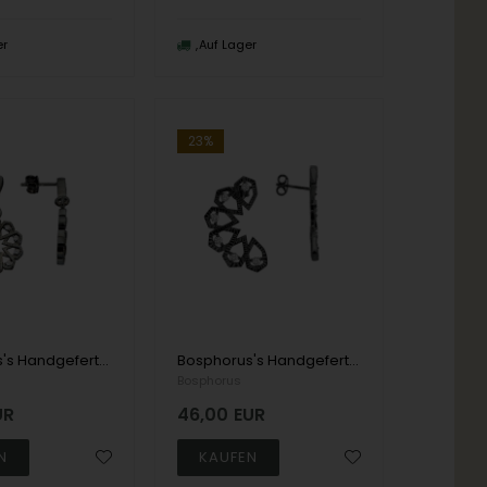
er
Auf Lager
23%
Bosphorus's Handgefertigter Fingerring aus 8 kt Gold mit zwei Herzen
Bosphorus's Handgefertigter Fingerring aus 14 kt Gold mit zwei Herzen
Bosphorus
UR
46,00
EUR