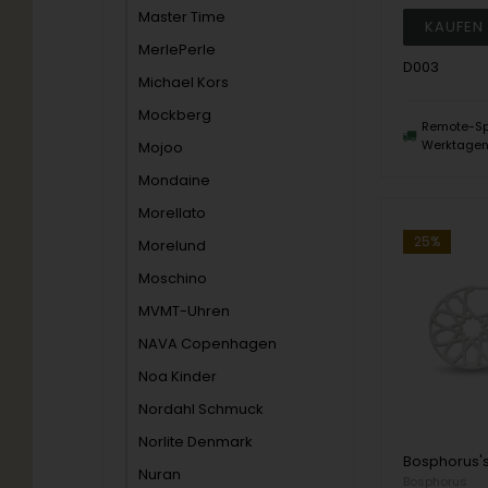
Master Time
MerlePerle
D003
Michael Kors
Mockberg
Remote-Sp
Werktage
Mojoo
Mondaine
Morellato
25%
Morelund
Moschino
MVMT-Uhren
NAVA Copenhagen
Noa Kinder
Nordahl Schmuck
Norlite Denmark
Nuran
Bosphorus