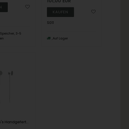
101,00
EUR
S011
peicher, 3-5
en
Auf Lager
Bosphorus's Handgefertigter Fingerring aus 14 Karat Gold mit 3 Diamanten