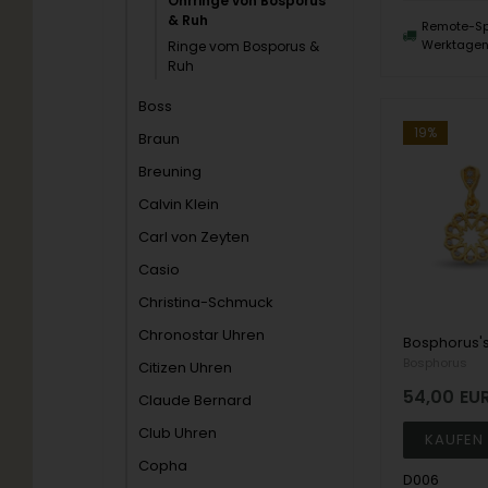
Ohrringe von Bosporus
& Ruh
Remote-Sp
Werktage
Ringe vom Bosporus &
Ruh
Boss
19%
Braun
Breuning
Calvin Klein
Carl von Zeyten
Casio
Christina-Schmuck
Chronostar Uhren
Bosphorus
Citizen Uhren
54,00
EU
Claude Bernard
Club Uhren
Copha
D006