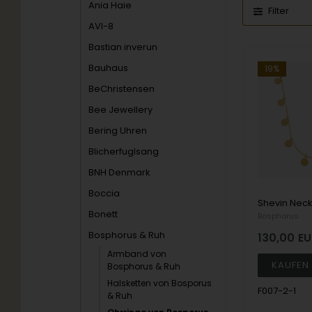
Ania Haie
Filter
AVI-8
Bastian inverun
Bauhaus
19%
BeChristensen
Bee Jewellery
Bering Uhren
Blicherfuglsang
BNH Denmark
Boccia
Bonett
Bosphorus
Bosphorus & Ruh
130,00
EU
Armband von
Bosphorus & Ruh
Halsketten von Bosporus
F007-2-1
& Ruh