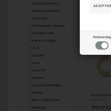
Jacques Lemans
S006-1
Jeberg Jewellery
Joanli Nor
Remote-Sp
Kay Bojesen Jewelry
Werktage
Kenneth Cole
Notwendig
Kranz & Ziegler
19%
L & G
Lacoste
Lorus
Louis XVI
Luminox
Lund Copenhagen
Mango
Bosphorus
Marc' Harit Perlen
152,00
EU
Maserati