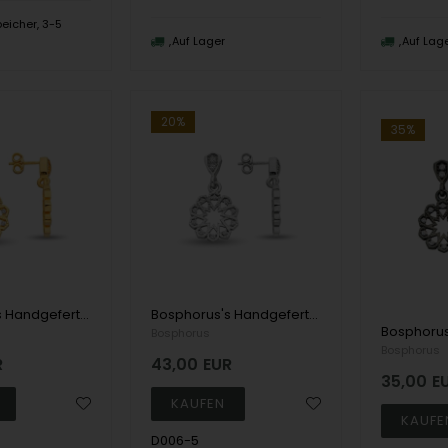
eicher, 3-5
n
Auf Lager
Auf Lag
20%
35%
Bosphorus's Handgefertigter Fingerring aus 8 kt Gold mit 1 Diamanten im Brillantschliff
Bosphorus's Handgefertigter Fingerring aus 14 kt Gold mit 1 Diamanten im Brillantschliff
Bosphorus
Bosphorus
R
43,00
EUR
35,00
E
D006-5