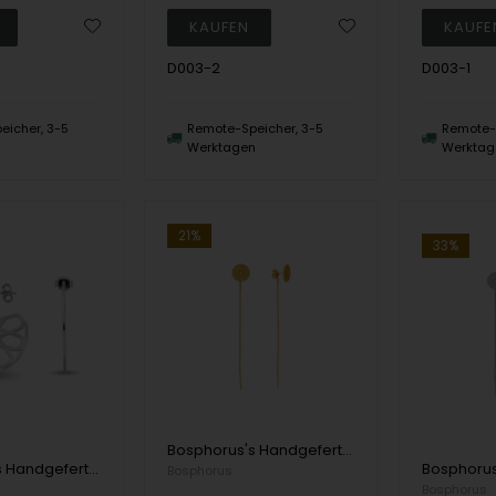
D003-2
D003-1
eicher, 3-5
Remote-Speicher, 3-5
Remote-S
n
Werktagen
Werktag
21%
33%
Bosphorus's Handgefertigter Fingerring aus 8 Karat Gold mit 3 Diamanten
Bosphorus's Handgefertigter Fingerring aus 14 Karat Gold mit kleinem Herzen
Bosphorus
Bosphorus