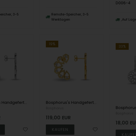
D006-4
eicher, 3-5
Remote-Speicher, 3-5
n
Werktagen
Auf Lag
19%
33%
Bosphorus's Handgefertigter Fingerring aus 8 Karat Gold mit kleinem Herzen
Bosphorus's Handgefertigter Fingerring aus 14 Karat Gold mit kleinem Herzen
Bosphorus
Bosphorus
R
119,00
EUR
18,00
EU