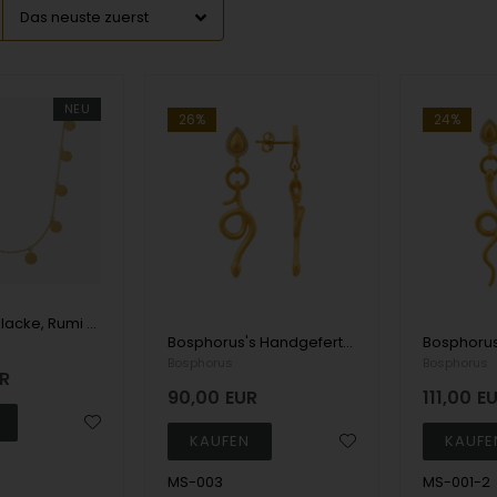
NEU
26%
24%
Shevin Necklacke, Rumi Ring & Zara Earrings, von Bosphorus
Bosphorus's Handgefertigter Fingerring aus 14 Karat Gold mit kleinem Herzen
Bosphorus
Bosphorus
R
90,00
EUR
111,00
E
MS-003
MS-001-2