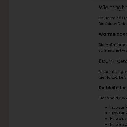
Wie trägt
Ein Baum des Le
Die feinen Deta
Warme oder 
Die Metallfarb
schmeichelt wa
Baum-des-
Mit der richti
die Haltbarkei
So bleibt I
Hier sind die w
Tipp zur 
Tipp zur
Hinweis 
Hinweis 