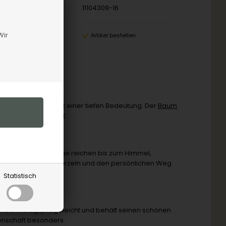
11104309-16
peicher, 3-5
Wir
en
Artikel bestellen
eitloses Design mit einer tiefen Bedeutung. Der
Baum
zum Ausdruck bringt.
enheit. Seine Zweige reichen bis zum Himmel,
nert an die eigenen Wurzeln und den persönlichen Weg
Statistisch
st hochwertig, pflegeleicht und behält seinen schönen
enschaft besonders.