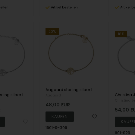
tellen
Artikel bestellen
Artikel b
20%
18%
Aagaard sterling silber Lebensbaum-Armband
Aagaard sterling silber Lebensbaum-Armband
Aagaard
Christina J
48,00
EUR
R
54,00
E
1601-S-G06
601-S29