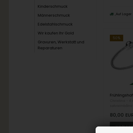
Kinderschmuck
Auf Lager
Männerschmuck
Edelstahlschmuck
Wir kaufen Ihr Gold
50%
Gravuren, Werkstatt und
Reparaturen
Christina - 4
sølvarmbånd
80,00
EU