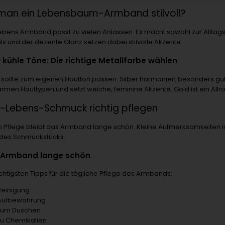
 man ein Lebensbaum-Armband stilvoll?
bens Armband passt zu vielen Anlässen. Es macht sowohl zur Alltagskle
ils und der dezente Glanz setzen dabei stilvolle Akzente.
kühle Töne: Die richtige Metallfarbe wählen
e sollte zum eigenen Hautton passen. Silber harmoniert besonders gut
rmen Hauttypen und setzt weiche, feminine Akzente. Gold ist ein All
Lebens-Schmuck richtig pflegen
gen Pflege bleibt das Armband lange schön. Kleine Aufmerksamkeiten 
t des Schmuckstücks.
hr Armband lange schön
ichtigsten Tipps für die tägliche Pflege des Armbands:
Reinigung
 Aufbewahrung
zum Duschen
zu Chemikalien