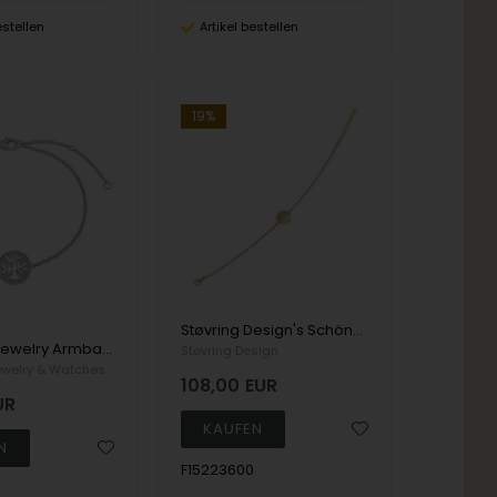
estellen
Artikel bestellen
19%
Støvring Design's Schöne Armband mit Kreis-Anhänger mit Baum des Lebens. Maße Ø 12 mm, 17 + 4 cm
Christina Jewelry Armband aus Sterlingsilber, Plant a Tree mit Silberoberfläche, Modell 601-S29
Støvring Design
ewelry & Watches
108,00
EUR
UR
F15223600