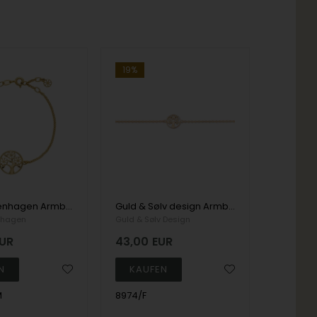
19%
Lund Copenhagen Armband, model 9015063-M
Guld & Sølv design Armband, model 8974-F
nhagen
Guld & Sølv Design
UR
43,00
EUR
M
8974/F