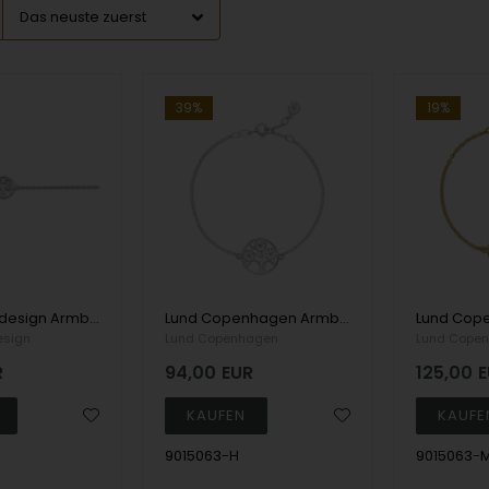
39%
19%
Guld & Sølv design Armband, model 8974-F
Lund Copenhagen Armband, model 9015063-H
esign
Lund Copenhagen
Lund Cope
R
94,00
EUR
125,00
E
9015063-H
9015063-