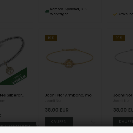
Remote-Speicher, 3-5
Werktagen
Artikel b
19%
19%
Frühlingshaftes Silberarmband von Christina mit versilbertem Anhänger "Baum des Lebens" und Diamant
Joanli Nor Armband, model 845075-3
 mm
Joanli Nor
Joanli Nor
38,00
EUR
38,00
E
R
80450755900
80450750