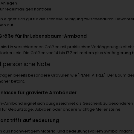
 Anlegen
zur regelmäßigen Kontrolle
ch eignet sich gut für die schnelle Reinigung zwischendurch. Bewah
en auf.
e Größe für Ihr Lebensbaum-Armband
sind in verschiedenen Größen mit praktischen Verlängerungskettchen
 locker sein. Die Größen von 14 bis 17 Zentimetern plus Verlängerung
d persönliche Note
 tragen bereits besondere Gravuren wie "PLANT A TREE". Der
Baum de
höner betont.
nlässe für gravierte Armbänder
m-Armband eignet sich ausgezeichnet als Geschenk zu besonderen 
l für Geburtstage, Jubiläen oder andere wichtige Meilensteine.
ganz trifft auf Bedeutung
on aus hochwertigem Material und bedeutungsvollem Symbol mach