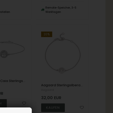
Remote-Speicher, 3-5
estellen
Werktagen
20%
Joanli Nor Caia Sterlingsilber-Armband mit glänzender Oberfläche
Aagaard Sterlingsilberarmband, Lebensbaum mit polierter Oberfläche, Modell 11104309-16
Aagaard
UR
32,00
EUR
900