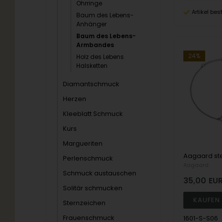
Ohrringe
Artikel bes
Baum des Lebens-
Anhänger
Baum des Lebens-
Armbandes
24%
Holz des Lebens
Halsketten
Diamantschmuck
Herzen
Kleeblatt Schmuck
Kurs
Margueriten
Perlenschmuck
Aagaard
Schmuck austauschen
35,00
EU
Solitär schmucken
Sternzeichen
Frauenschmuck
1601-S-S06