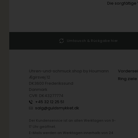
Die sorgfältige
25 51
Umtausch & Rückgabe hier
Uhren-und-schmuck.shop by Houmann
Vordersei
Ægirsvej 12
Ring ziele
DK3600 Frederikssund
Danmark
CVR: DK43277774
+45 32 12 25 51
salg@guldsmykket.dk
Der Kundenservice ist an allen Werktagen von 9-
17 Uhr geöffnet.
E-Mails werden an Werktagen innerhalb von 24