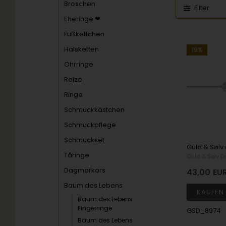
Broschen
Filter
Eheringe ❤
Fußkettchen
Halsketten
19%
Ohrringe
Reize
Ringe
Schmuckkästchen
Schmuckpflege
Schmuckset
Tåringe
Guld & Sølv D
Dagmarkors
43,00
EU
Baum des Lebens
Baum des Lebens
Fingerringe
GSD_8974
Baum des Lebens