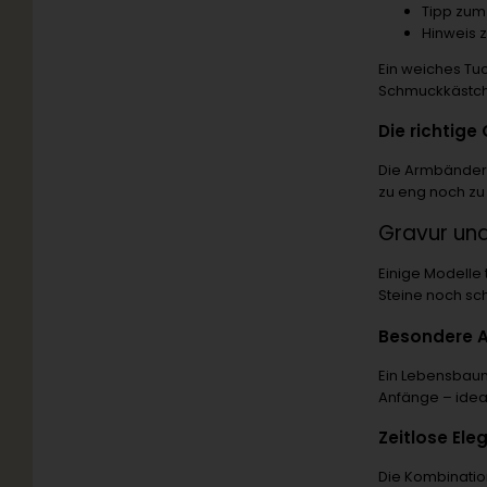
Tipp zum
Hinweis 
Ein weiches Tu
Schmuckkästch
Die richtig
Die Armbänder 
zu eng noch zu
Gravur un
Einige Modelle
Steine noch sc
Besondere A
Ein Lebensbau
Anfänge – idea
Zeitlose Ele
Die Kombinati